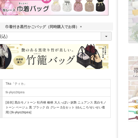
巾着付き黒竹かごバッグ（同時購入でお得）
(
必
須
)
Tika「ティカ」
tk-ykyo26pea
[浴衣] 黒白モノトーン 牡丹柄 椿柄 大人っぽい 妖艶 ニュアンス 黒白モノ
トーン ベージュ 黒 ブラック 白 グレー 2点セット (ゆんころ/せいせい着
用) [tk-ykyo26pea]