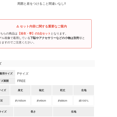
周囲と差をつけること間違いなし!!
⚠️ セット内容に関する重要なご案内
こちらの商品は
となります。
【浴衣・帯】の2点セット
デル画像で着用している
と
下駄やアクセサリーなどの小物は別売り
りますのでご注意ください。
ズ
Fサイズ
着用サイズ
FREE
イズ展開
サイズ
身丈
袖丈
裄丈
生地
EE
約165cm
約49cm
約68cm
綿100%
サイズ
長さ
生地