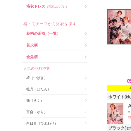
浴衣ドレス
（和装コスプレ）
柄・モチーフから浴衣を探す
花柄の浴衣（一覧）
花火柄
金魚柄
人気の花柄浴衣
椿（つばき）
牡丹（ぼたん）
ホワイト(ゆ
菊（きく）
百合（ゆり）
¥
残
向日葵（ひまわり）
ブラック(せ