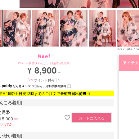
ホワイト(ゆんころ
アイテム
2026年新作★2点セット(浴衣/兵児帯)
8,900
¥
〜
[
89
ポイント付与 ]
〜
なら
月々5,000円
から。分割手数料無料
平日15時/土日祝12時までのご注文で
最短当日出荷
🚚💨
んころ着用)
兵児帯
カートに入れる
15,000
税込
りわずか
いせい着用)