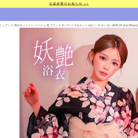
お盆休業のお知らせ >>
ュアンス 黒白モノトーン ベージュ 黒 ブラック 白 グレー 2点セット (ゆんころ/せいせい着用) [tk-ykyo26pea