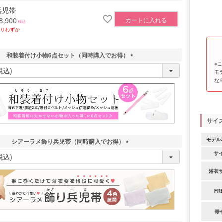
兵児帯
カートに入れる
8,900
税込
りわずか
和装着付け小物6点セット（同時購入でお得）
※
(
モ
必
な
須
)
サイ
モデル
シアーラメ飾り兵児帯（同時購入でお得）
(
サ
必
須
浴衣
)
FR
帯