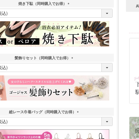
焼き下駄（同時購入でお得）
兵
(
必
須
)
髪飾りセット（同時購入でお得）
(
必
須
)
総レース巾着バッグ（同時購入でお得）
(
必
須
)