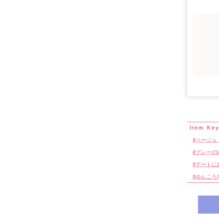
ベージュ
グレーの
デートに
ゆんころ