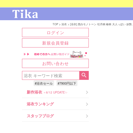
TOP
浴衣
[浴衣] 黒白モノトーン 牡丹柄 椿柄 大人っぽい 妖艶 ニ
ログイン
新規会員登録
お問い合わせ
#浴衣セール
#7900円以下
新作浴衣
＜6/12 UPDATE✨
浴衣ランキング
スタッフブログ