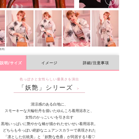
着用)
説明/サイズ
イメージ
詳細/注意事項
色っぽさと女性らしい優美さを演出
「妖艶」シリーズ
＞
清涼感のある白地に、
スモーキーな大輪牡丹を描いたゆんころ着用浴衣と、
女性のかっこいいを引き出す
黒地いっぱいに艶やかな椿が描かれたせいせい着用浴衣。
どちらも今っぽい絶妙なニュアンスカラーで表現された
「凛とした伝統美」と「妖艶な色香」が同居する1着♡