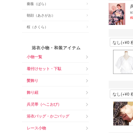
薔薇（ばら）
¥
朝顔（あさがお）
残
桜（さくら）
浴衣小物・和装アイテム
小物一覧
着付けセット・下駄
髪飾り
飾り紐
兵児帯（へこおび）
浴衣バッグ・かごバッグ
レース小物