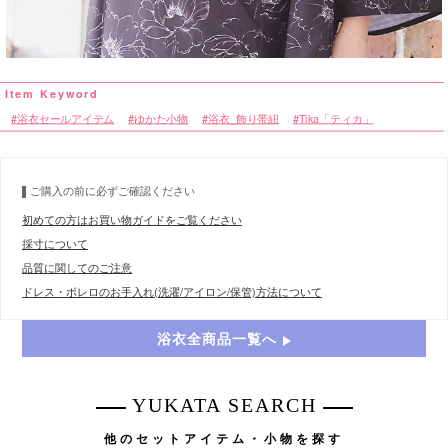
浴衣セールアイテム
ゆかた小物
浴衣_飾り帯紐
Tika「ティカ」
ご購入の前に必ずご確認ください
初めての方はお買い物ガイドをご覧ください
採寸について
品質に関してのご注意
ドレス・ボレロのお手入れ(洗濯/アイロン/保管)方法について
浴衣全商品一覧へ
YUKATA SEARCH
他のセットアイテム・小物を探す