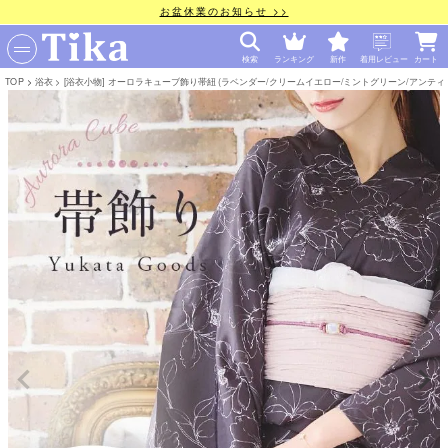
お盆休業のお知らせ >>
検索
ランキング
新作
着用レビュー
カート
TOP
浴衣
[浴衣小物] オーロラキューブ飾り帯紐 (ラベンダー/クリームイエロー/ミントグリーン/アンティ