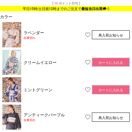
[
10
ポイント付与 ]
平日15時/土日祝12時までのご注文で
最短当日出荷
🚚💨
カラー
ラベンダー
再入荷お知らせ
在庫切れ
クリームイエロー
カートに入れる
ミントグリーン
カートに入れる
アンティークパープル
再入荷お知らせ
在庫切れ