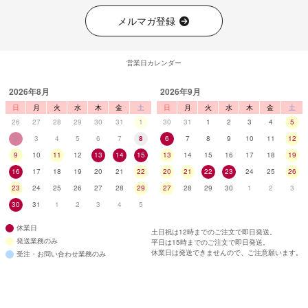
メルマガ登録
営業日カレンダー
2026年8月
2026年9月
日
月
火
水
木
金
土
日
月
火
水
木
金
土
26
27
28
29
30
31
1
30
31
1
2
3
4
5
2
3
4
5
6
7
8
6
7
8
9
10
11
12
9
10
11
12
13
14
15
13
14
15
16
17
18
19
16
17
18
19
20
21
22
20
21
22
23
24
25
26
23
24
25
26
27
28
29
27
28
29
30
1
2
3
30
31
1
2
3
4
5
休業日
土日祝は12時までのご注文で即日発送。
発送業務のみ
平日は15時までのご注文で即日発送。
休業日は発送できませんので、ご注意願います。
受注・お問い合わせ業務のみ