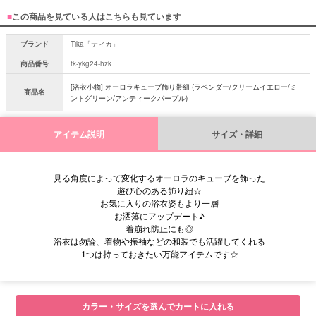
■
この商品を見ている人はこちらも見ています
ブランド
Tika「ティカ」
商品番号
tk-ykg24-hzk
[浴衣小物] オーロラキューブ飾り帯紐 (ラベンダー/クリームイエロー/ミ
商品名
ントグリーン/アンティークパープル)
アイテム説明
サイズ・詳細
見る角度によって変化するオーロラのキューブを飾った
遊び心のある飾り紐☆
お気に入りの浴衣姿もより一層
お洒落にアップデート♪
着崩れ防止にも◎
浴衣は勿論、着物や振袖などの和装でも活躍してくれる
1つは持っておきたい万能アイテムです☆
■サイズ
カラー・サイズを選んでカートに入れる