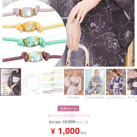
ラベンダー
クリームイエロー
ミントグリーン
アンティ
プ
浴衣セール
遊び心のあるお洒落アイテム♪
2,090
¥
通常価格
のところ
1,000
¥
税込