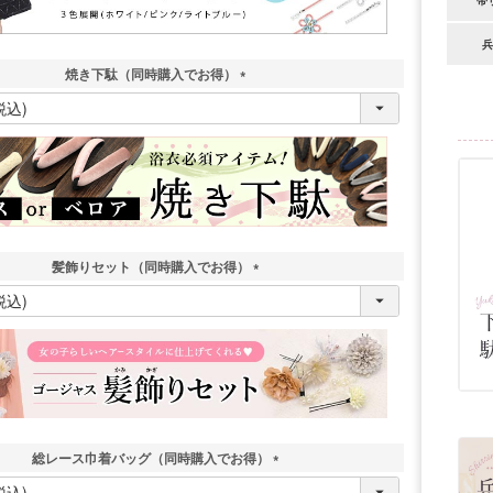
帯
兵
焼き下駄（同時購入でお得）
(
必
須
)
髪飾りセット（同時購入でお得）
(
必
須
)
総レース巾着バッグ（同時購入でお得）
(