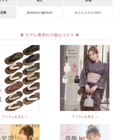
サイズ
長さ
生地
児帯
約400cm×幅45cm
ポリエステル100%
◆ モデル着用の小物はコチラ ◆
アイテムを見る ＞
アイテムを見る ＞