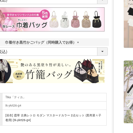
必
須
)
巾着付き黒竹かごバッグ（同時購入でお得）
(
必
須
)
Tika「ティカ」
tk-ykrt26-g4
[浴衣] 霞草 古典レトロ モダン マスタードカラー 2点セット (黒嵜菜々子
着用) [tk-ykrt26-g4]