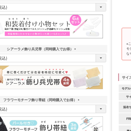
(
必
須
)
※
モ
シアーラメ飾り兵児帯（同時購入でお得）
な
(
必
須
)
サイ
モデル
サ
フラワーモチーフ飾り帯紐（同時購入でお得）
(
浴衣
必
須
FR
)