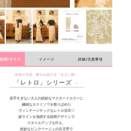
兵児帯
説明/サイズ
イメージ
詳細/注意事項
浴衣の王道、愛され続ける「モダン柄」
「レトロ」シリーズ
＞
派手すぎない大人の絶妙なマスタードカラーに
繊細なカスミソウを散りばめた
ヴィンテージチックなレトロ浴衣♡
縦ラインを強調する総柄デザインで
スタイルアップも叶え、
絶妙なピンクベージュの兵児帯で