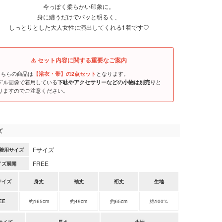
今っぽく柔らかい印象に。
身に纏うだけでパッと明るく、
しっとりとした大人女性に演出してくれる1着です♡
⚠️ セット内容に関する重要なご案内
こちらの商品は
となります。
【浴衣・帯】の2点セット
デル画像で着用している
と
下駄やアクセサリーなどの小物は別売り
りますのでご注意ください。
ズ
Fサイズ
着用サイズ
FREE
イズ展開
サイズ
身丈
袖丈
裄丈
生地
EE
約165cm
約49cm
約65cm
綿100%