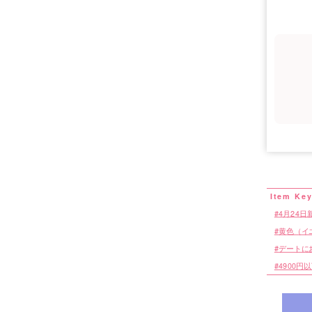
4月24日
黄色（イ
デートに
4900円