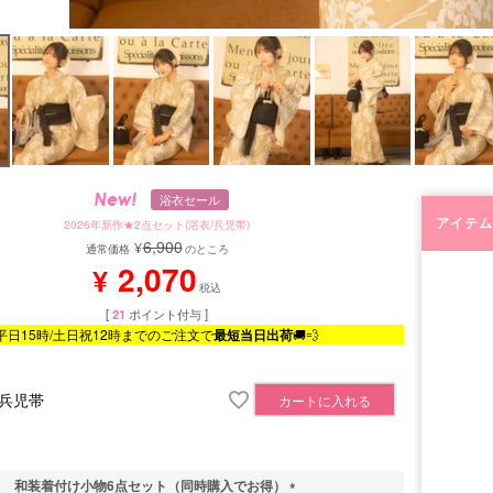
浴衣セール
アイテム
2026年新作★2点セット(浴衣/兵児帯)
6,900
¥
通常価格
のところ
2,070
¥
税込
[
21
ポイント付与 ]
平日15時/土日祝12時までのご注文で
最短当日出荷
🚚💨
兵児帯
カートに入れる
和装着付け小物6点セット（同時購入でお得）