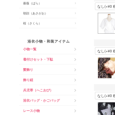
薔薇（ばら）
朝顔（あさがお）
桜（さくら）
浴衣小物・和装アイテム
小物一覧
着付けセット・下駄
髪飾り
飾り紐
兵児帯（へこおび）
浴衣バッグ・かごバッグ
レース小物