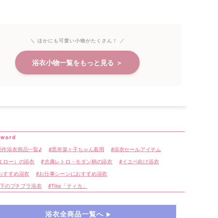
＼ ほかにも可愛い小物がたくさん！ ／
浴衣小物一覧をもっと見る ＞
新作浴衣商品一覧♪
黒嵜菜々子ちゃん着用
浴衣セールアイテム
エロー）の浴衣
古典レトロ・モダン柄の浴衣
イエベ向け浴衣
おすすめ浴衣
お仕事シーンにおすすめ浴衣
以下のプチプラ浴衣
Tika「ティカ」
浴衣全商品一覧へ