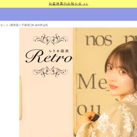
お盆休業のお知らせ >>
 (黒嵜菜々子着用) [tk-ykrt26-g4]