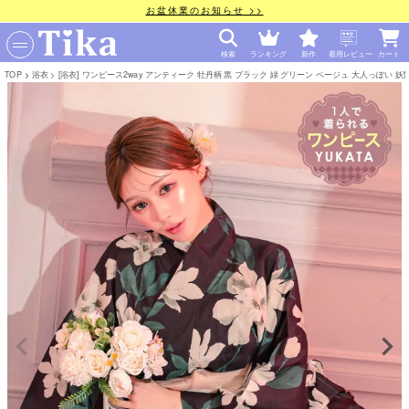
お盆休業のお知らせ >>
検索
ランキング
新作
着用レビュー
カート
TOP
浴衣
[浴衣] ワンピース2way アンティーク 牡丹柄 黒 ブラック 緑 グリーン ベージュ 大人っぽい 妖艶 簡単