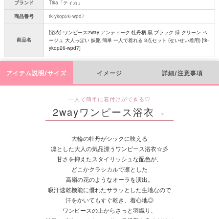
ブランド
Tika「ティカ」
商品番号
tk-ykop26-wpd7
[浴衣] ワンピース2way アンティーク 牡丹柄 黒 ブラック 緑 グリーン ベ
商品名
ージュ 大人っぽい 妖艶 簡単 一人で着れる 3点セット (せいせい着用) [tk-
ykop26-wpd7]
アイテム説明/サイズ
イメージ
詳細/注意事項
一人で簡単に着付けができる♡
2wayワンピース浴衣
＞
大輪の牡丹がシックに映える
凛とした大人の気品漂うワンピース浴衣☆彡
甘さを抑えたスタイリッシュな配色が、
どこかクラシカルで凛とした
高嶺の花のようなオーラを演出。
吸汗速乾機能に優れたサラッとした生地なので
汗をかいてもすぐ乾き、着心地◎
ワンピースの上からさっと羽織り、