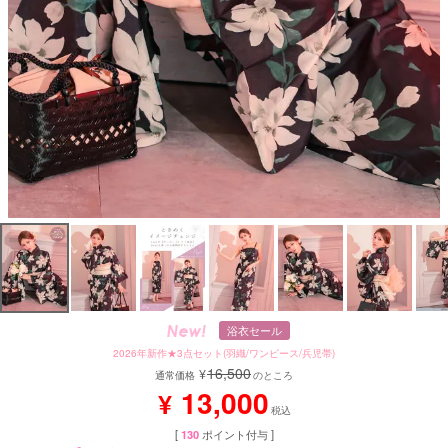
浴衣セール
2026年新作★3点セット(羽織/ワンピース/兵児帯)
16,500
¥
通常価格
のところ
13,000
¥
税込
[
130
ポイント付与 ]