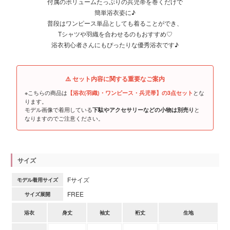
付属のボリュームたっぷりの兵児帯を巻くだけで
簡単浴衣姿に♪
普段はワンピース単品としても着ることができ、
Tシャツや羽織を合わせるのもおすすめ♡
浴衣初心者さんにもぴったりな優秀浴衣です♪
⚠️ セット内容に関する重要なご案内
※こちらの商品は
とな
【浴衣(羽織)・ワンピース・兵児帯】の3点セット
ります。
モデル画像で着用している
と
下駄やアクセサリーなどの小物は別売り
なりますのでご注意ください。
サイズ
Fサイズ
モデル着用サイズ
FREE
サイズ展開
浴衣
身丈
袖丈
裄丈
生地