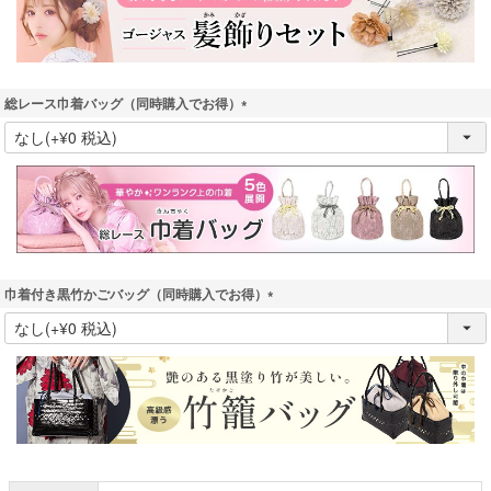
総レース巾着バッグ（同時購入でお得）
(
必
須
)
巾着付き黒竹かごバッグ（同時購入でお得）
(
必
須
)