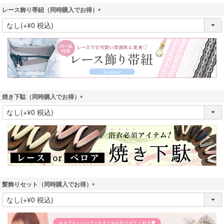
レース飾り帯紐（同時購入でお得）
(
必
須
)
焼き下駄（同時購入でお得）
(
必
須
)
髪飾りセット（同時購入でお得）
(
必
須
)