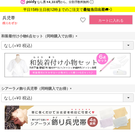
なら
月々4,333円
から。分割手数料無料
平日15時/土日祝12時までのご注文で
最短当日出荷
🚚💨
兵児帯
カートに入れる
残りわずか
和装着付け小物6点セット（同時購入でお得）
(
必
須
)
シアーラメ飾り兵児帯（同時購入でお得）
(
必
須
)