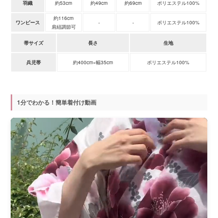
羽織
約53cm
約49cm
約69cm
ポリエステル100%
約116cm
ワンピース
-
-
ポリエステル100%
肩紐調節可
帯サイズ
長さ
生地
兵児帯
約400cm×幅35cm
ポリエステル100%
1分でわかる！簡単着付け動画