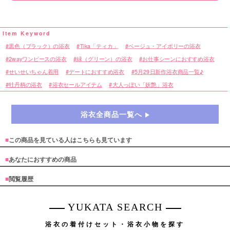
黒色（ブラック）の浴衣
Tika「ティカ」
ベージュ・アイボリーの浴衣
2wayワンピースの浴衣
緑（グリーン）の浴衣
お仕事シーンにおすすめ浴衣
せいせいちゃん着用
デートにおすすめ浴衣
5月29日新作浴衣商品一覧♪
牡丹柄の浴衣
浴衣セールアイテム
大人っぽい「妖艶」浴衣
浴衣全商品一覧へ
■
この商品を見ている人はこちらも見ています
■
あなたにおすすめの商品
■
閲覧履歴
YUKATA SEARCH
浴衣の着付けセット・浴衣小物を探す