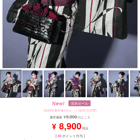
浴衣セール
2026年新作★2点セット(浴衣/兵児帯)
9,900
¥
通常価格
のところ
8,900
¥
税込
[
89
ポイント付与 ]