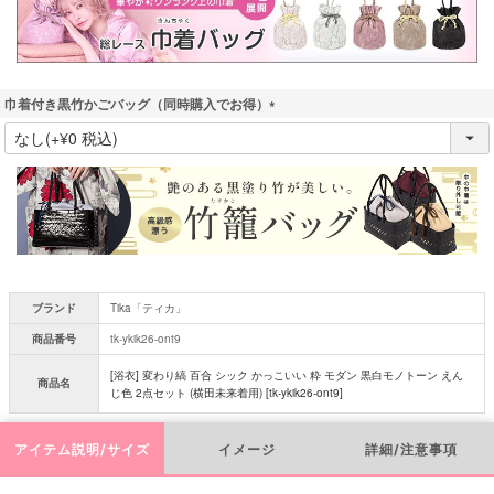
巾着付き黒竹かごバッグ（同時購入でお得）
(
必
須
)
ブランド
Tika「ティカ」
商品番号
tk-ykik26-ont9
[浴衣] 変わり縞 百合 シック かっこいい 粋 モダン 黒白モノトーン えん
商品名
じ色 2点セット (横田未来着用) [tk-ykik26-ont9]
アイテム説明/サイズ
イメージ
詳細/注意事項