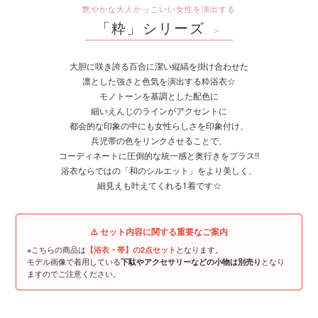
艶やかな大人かっこいい女性を演出する
「粋」シリーズ
＞
大胆に咲き誇る百合に潔い縦縞を掛け合わせた
凛とした強さと色気を演出する粋浴衣☆
モノトーンを基調とした配色に
細いえんじのラインがアクセントに
都会的な印象の中にも女性らしさを印象付け、
兵児帯の色をリンクさせることで、
コーディネートに圧倒的な統一感と奥行きをプラス!!
浴衣ならではの「和のシルエット」をより美しく、
細見えも叶えてくれる1着です☆
⚠️ セット内容に関する重要なご案内
※こちらの商品は
となります。
【浴衣・帯】の2点セット
モデル画像で着用している
となり
下駄やアクセサリーなどの小物は別売り
ますのでご注意ください。