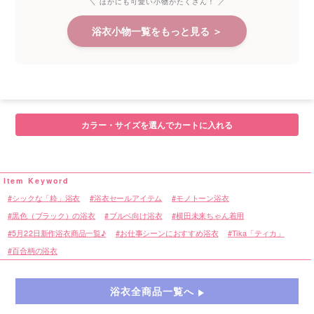
＼ ほかにも可愛い小物がたくさん！ ／
浴衣小物一覧をもっと見る ＞
カラー・サイズを選んでカートに入れる
シックな「粋」浴衣
浴衣セールアイテム
モノトーン浴衣
黒色（ブラック）の浴衣
ブルベ向け浴衣
横田未来ちゃん着用
5月22日新作浴衣商品一覧♪
お仕事シーンにおすすめ浴衣
Tika「ティカ」
百合柄の浴衣
浴衣全商品一覧へ