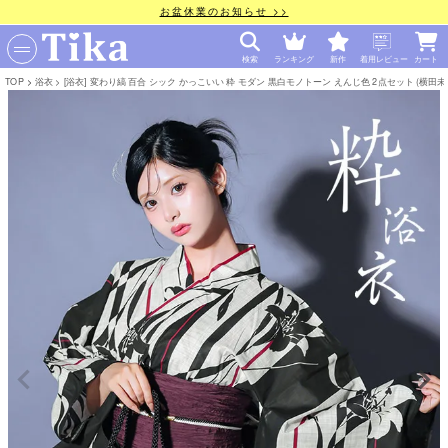
お盆休業のお知らせ >>
検索
ランキング
新作
着用レビュー
カート
TOP
浴衣
[浴衣] 変わり縞 百合 シック かっこいい 粋 モダン 黒白モノトーン えんじ色 2点セット (横田未来着用) [