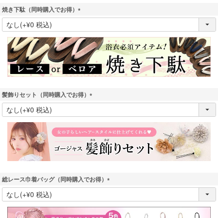
焼き下駄（同時購入でお得）
(
必
須
)
髪飾りセット（同時購入でお得）
(
必
須
)
総レース巾着バッグ（同時購入でお得）
(
必
須
)