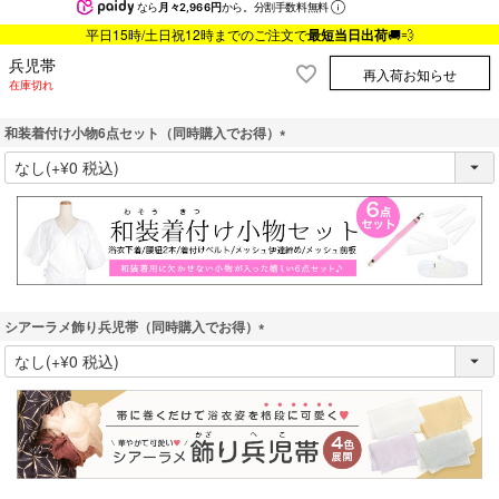
なら
月々2,966円
から。分割手数料無料
平日15時/土日祝12時までのご注文で
最短当日出荷
🚚💨
兵児帯
再入荷お知らせ
在庫切れ
和装着付け小物6点セット（同時購入でお得）
(
必
須
)
シアーラメ飾り兵児帯（同時購入でお得）
(
必
須
)