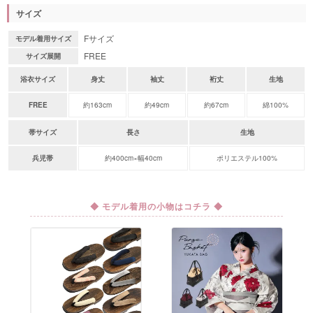
サイズ
Fサイズ
モデル着用サイズ
FREE
サイズ展開
浴衣サイズ
身丈
袖丈
裄丈
生地
FREE
約163cm
約49cm
約67cm
綿100%
帯サイズ
長さ
生地
兵児帯
約400cm×幅40cm
ポリエステル100%
◆ モデル着用の小物はコチラ ◆