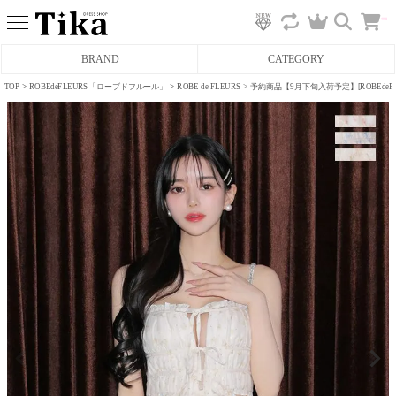
カ
BRAND
CATEGORY
ー
ト
へ
TOP
ROBEdeFLEURS「ローブドフルール」
ROBE de FLEURS
予約商品【9月下旬入荷予定】[ROBEde
ミニドレス
タイトミニドレス
フレアミニドレス
膝丈ドレス
前ミニドレス
ロングドレス
タイトロングドレス