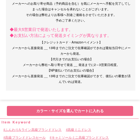
メーカーへのお取り寄せ商品（予約商品を含む）を既にメーカーへ手配を完了してし
まった場合はキャンセルを承れないことがございます。
その場合は弊社よりお客様へ別途ご連絡をさせていただきます。
◆最大5営業日で発送いたします。
◆お支払い方法によって発送タイミングが異なります。
【クレジットカード・Amazonペイメント】
メーカーから直接発送 __ 13時までのご注文で在庫確認ができれば最短当日中にメー
OriginalBrand
カーから発送。
【代引きでのお支払いの場合】
メーカーから弊社へ取り寄せて発送 __ 発送までに2～3営業日程度。
【NP後払いでのお支払いの場合】
メーカーから直接発送 __ 13時までのご注文で在庫確認ができて、後払いの審査が済
カラー・サイズを選んでカートに入れる
ふんわりAライン高級ブランドドレス
高級ミニドレス
高級ブランドドレスセール
キャミソールミニ高級ブランドドレス