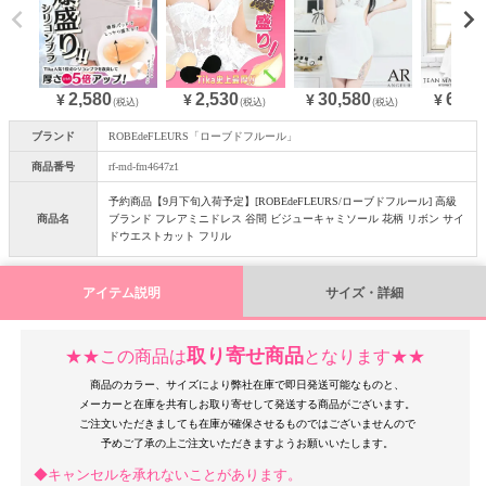
2,580
30,580
64,9
2,530
¥
¥
¥
¥
(税込)
(税込)
(税込)
ブランド
ROBEdeFLEURS「ローブドフルール」
商品番号
rf-md-fm4647z1
予約商品【9月下旬入荷予定】[ROBEdeFLEURS/ローブドフルール] 高級
商品名
ブランド フレアミニドレス 谷間 ビジューキャミソール 花柄 リボン サイ
ドウエストカット フリル
アイテム説明
サイズ・詳細
取り寄せ商品
★★この商品は
となります★★
商品のカラー、サイズにより弊社在庫で即日発送可能なものと、
メーカーと在庫を共有しお取り寄せして発送する商品がございます。
ご注文いただきましても在庫が確保させるものではございませんので
◆キャンセルを承れないことがあります。