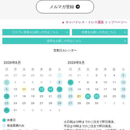
メルマガ登録
▲ キャバドレス・ドレス通販 トップページへ
コスプレ衣装をお探しの方はこちら
水着をお探しの方はこちら
浴衣をお探しの方はこちら
営業日カレンダー
2026年8月
2026年9月
日
月
火
水
木
金
土
日
月
火
水
木
金
土
26
27
28
29
30
31
1
30
31
1
2
3
4
5
2
3
4
5
6
7
8
6
7
8
9
10
11
12
9
10
11
12
13
14
15
13
14
15
16
17
18
19
16
17
18
19
20
21
22
20
21
22
23
24
25
26
23
24
25
26
27
28
29
27
28
29
30
1
2
3
30
31
1
2
3
4
5
休業日
土日祝は12時までのご注文で即日発送。
発送業務のみ
平日は15時までのご注文で即日発送。