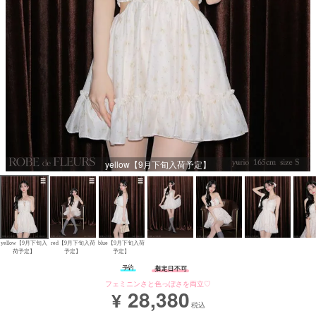
Aラインロングドレス
バースデードレス
yellow【9月下旬入荷予定】
yellow【9月下旬入
red【9月下旬入荷
blue【9月下旬入荷
荷予定】
予定】
予定】
フェミニンさと色っぽさを両立♡
28,380
¥
税込