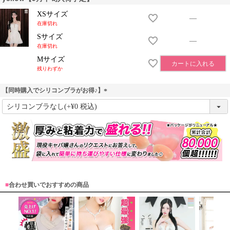
XSサイズ
—
在庫切れ
Sサイズ
—
在庫切れ
Mサイズ
カートに入れる
残りわずか
【同時購入でシリコンブラがお得♪】
(
必
須
)
■
合わせ買いでおすすめの商品