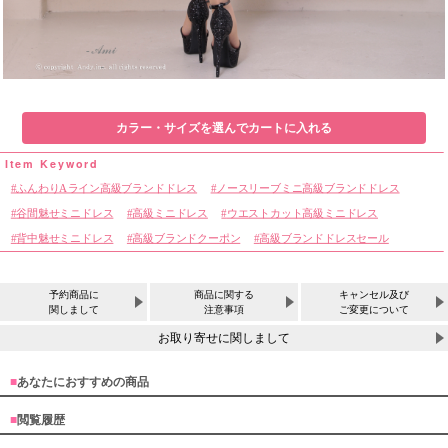
カラー・サイズを選んでカートに入れる
ふんわりAライン高級ブランドドレス
ノースリーブミニ高級ブランドドレス
谷間魅せミニドレス
高級ミニドレス
ウエストカット高級ミニドレス
背中魅せミニドレス
高級ブランドクーポン
高級ブランドドレスセール
予約商品に
商品に関する
キャンセル及び
関しまして
注意事項
ご変更について
お取り寄せに関しまして
■
あなたにおすすめの商品
■
閲覧履歴