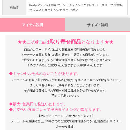
[Andy/アンディ] 高級 ブランド Aラインミニドレス ノースリーブ 背中魅
商品名
せ ウエストカット ワンカラー リボン
アイテム説明
サイズ・詳細
取り寄せ商品
★★この商品は
となります★★
OriginalBrand
商品のカラー、サイズにより弊社在庫で即日発送可能なものと、
メーカーと在庫を共有しお取り寄せして発送する商品がございます。
ご注文いただきましても在庫が確保させるものではございませんので
◆キャンセルを承れないことがあります。
メーカーへのお取り寄せ商品（予約商品を含む）を既にメーカーへ手配を完了してし
まった場合はキャンセルを承れないことがございます。
その場合は弊社よりお客様へ別途ご連絡をさせていただきます。
◆最大5営業日で発送いたします。
◆お支払い方法によって発送タイミングが異なります。
【クレジットカード・Amazonペイメント】
メーカーから直接発送 __ 13時までのご注文で在庫確認ができれば最短当日中にメー
カーから発送。