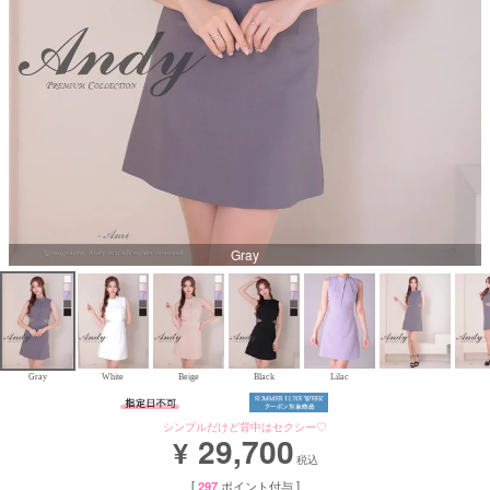
Aラインロングドレス
バースデードレス
Gray
Gray
White
Beige
Black
Lilac
シンプルだけど背中はセクシー♡
29,700
¥
税込
[
297
ポイント付与 ]