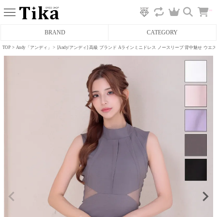
カ
BRAND
CATEGORY
ー
ト
へ
TOP
Andy「アンディ」
[Andy/アンディ] 高級 ブランド Aラインミニドレス ノースリーブ 背中魅せ ウ
ミニドレス
タイトミニドレス
フレアミニドレス
膝丈ドレス
前ミニドレス
ロングドレス
タイトロングドレス