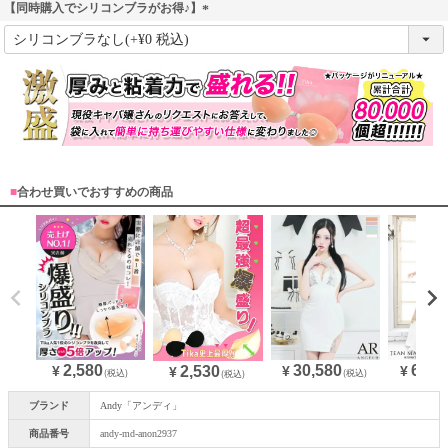
【同時購入でシリコンブラがお得♪】
(
必
須
)
■
合わせ買いでおすすめの商品
2,580
30,580
64,9
2,530
¥
¥
¥
¥
(税込)
(税込)
(税込)
ブランド
Andy「アンディ」
商品番号
andy-md-anon2937