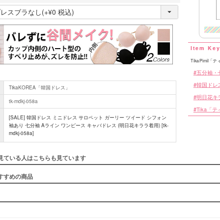
(
必
■スペック
須
)
TikaPimil
五分袖・
韓国ドレ
TikaKOREA「韓国ドレス」
明日花キララ
tk-mdkj-058a
Tika「
[SALE] 韓国ドレス ミニドレス サロペット ガーリー ツイード シフォン
袖あり 七分袖 Aライン ワンピース キャバドレス (明日花キララ着用) [tk-
mdkj-058a]
見ている人はこちらも見ています
すすめの商品