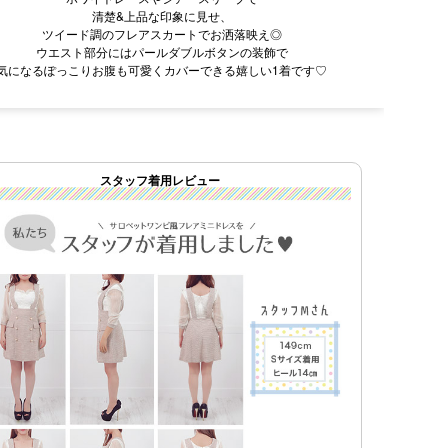
清楚&上品な印象に見せ、
ツイード調のフレアスカートでお洒落映え◎
ウエスト部分にはパールダブルボタンの装飾で
気になるぽっこりお腹も可愛くカバーできる嬉しい1着です♡
スタッフ着用レビュー