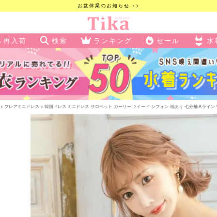
お盆休業のお知らせ >>
再入荷
検索
ランキング
セール
水
フレアミニドレス
韓国ドレス ミニドレス サロペット ガーリー ツイード シフォン 袖あり 七分袖 Aライン ワンピー