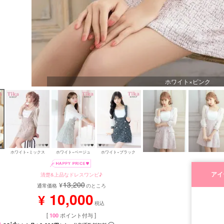
ホワイト×ピンク
ホワイト×ミックス
ホワイト×ベージュ
ホワイト×ブラック 
アイ
清楚&上品なドレスワンピ♪
13,200
¥
通常価格
のところ
10,000
¥
税込
[
100
ポイント付与 ]