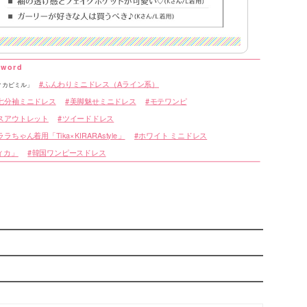
表
ふんわりミニドレス（Aライン系）
「ティカピミル」
七分袖ミニドレス
美脚魅せミニドレス
モテワンピ
スアウトレット
ツイードドレス
ちゃん着用「Tika×KIRARAstyle」
ホワイト ミニドレス
ティカ」
韓国ワンピースドレス