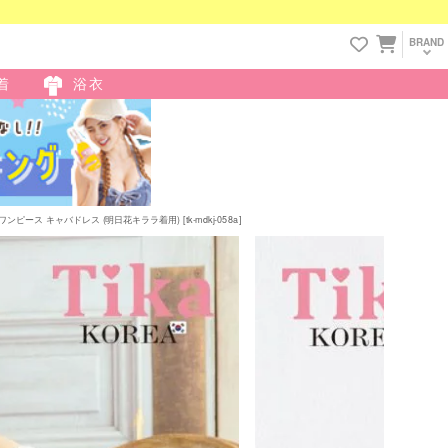
BRAND
着
浴衣
ス キャバドレス (明日花キララ着用) [tk-mdkj-058a]