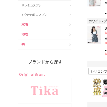
サンタコスプレ
お化けの日コスプレ
ホワイト×
水着
在
浴衣
残
袴
在
ブランドから探す
OriginalBrand