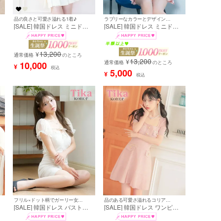
品の良さと可愛さ溢れる1着♪
ラブリーなカラーとデザインでガーリー映え◎
[SALE] 韓国ドレス ミニドレ
[SALE] 韓国ドレス ミニドレ
カ
ス 袖あり 五分袖 レース バス
ス リボン 袖あり パイピング
カ
トリボン ボックスプリーツ タ
レースチュール ストレッチ 裾
イト キャバドレス (黒崎みさ
フリル ピンク タイト キャバ
13,200
着用) [tk-mdk134]
ドレス (黒崎みさ着用) [tk-
¥
通常価格
のところ
mdk137]
13,200
¥
通常価格
のところ
10,000
¥
税込
5,000
¥
税込
フリル×ドット柄でガーリー女子♪
品のある可愛さ溢れるコリアンスタイル♪
[SALE] 韓国ドレス バストリ
[SALE] 韓国ドレス ワンピー
ボン 半袖 レース ストレッチ
ス スクエアネック 半袖 ゴー
ニ
ドット柄 パフスリーブ ラップ
ルドチェーン ボタン 裾プリー