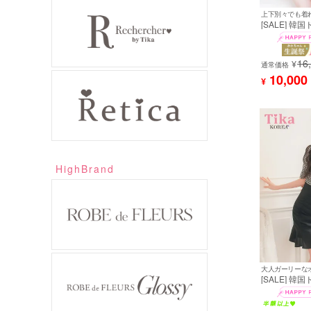
上下別々でも着
[SALE] 韓
ス セットア
フリル 胸元
ック リボン 
16
イン キャバド
¥
通常価格
着用) [tk-mds
10,000
¥
HighBrand
[SALE] 韓
ス 襟付き 袖
ェック柄 ギ
タイト キャバ