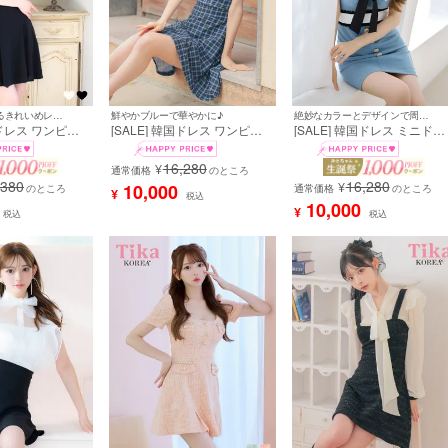
大人の甘さ溢れるきれいめレディに♡
鮮やかブルーで華やかに♪
絶妙なカラーとデザインで周囲と差を付けれる♪
国ドレス ワンピー
[SALE] 韓国ドレス ワンピー
[SALE] 韓国ドレス ミニドレ
ミニドレス ノース
ス 襟付き ノースリーブ フリ
ス ネックリボン 襟付き 半袖
ンドフリル シフォ
ル袖 チェック柄 胸元カバー A
パフスリーブ フロントボタ
16,280
¥
ェーン 同伴 黒
ライン キャバドレス (緩苺着
通常価格
のところ
ストレッチ タイト キャバド
,380
16,280
 (黒崎みさ着用)
用) [tk-mdk5106]
ス (黒崎みさ着用) [tk-
¥
10,000
のところ
通常価格
のところ
¥
税込
mdk6088]
10,000
¥
税込
税込