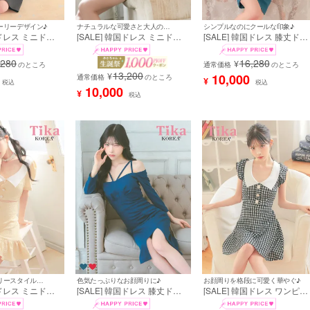
ーリーデザイン♪
シンプルなのにクールな印象♪
ナチュラルな可愛さと大人の魅力を演出♪
国ドレス ミニドレ
[SALE] 韓国ドレス 膝丈ドレ
[SALE] 韓国ドレス ミニドレ
ーラーカラー オ
ス ワンショルダー風 バスト
ス ドット柄 シースルー パフ
 バイカラー Aラ
ット アシメショルダー ワン
スリーブ 袖あり 七分袖 タイ
,280
16,280
¥
レス (緩苺着用)
のところ
ラー 半袖 タイト キャバドレ
通常価格
のところ
ト キャバドレス (黒崎みさ着
13,200
ス (緩苺着用) [tk-mdk5051]
用) [tk-mdk8067-68]
¥
10,000
通常価格
のところ
¥
税込
税込
10,000
¥
税込
韓国らしいガーリースタイルにメイク♡
色気たっぷりなお顔周りに♪
お顔周りを格段に可愛く華やぐ♪
国ドレス ミニドレ
[SALE] 韓国ドレス 膝丈ドレ
[SALE] 韓国ドレス ワンピー
袖 ボタン ウエス
ス オフショルダー コードデザ
ス 襟付き ノースリーブ フリ
ッフル 裾フリル
イン ワンカラー 袖あり 長袖
ル袖 千鳥格子柄 Aライン ミ