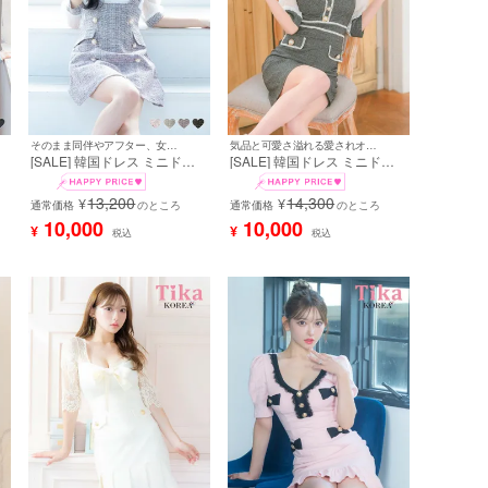
そのまま同伴やアフター、女子会にも♪
気品と可愛さ溢れる愛されオルチャンワンピ♪
[SALE] 韓国ドレス ミニドレ
[SALE] 韓国ドレス ミニドレ
ス サロペット ガーリー ツイ
ス 袖あり パフスリーブ スク
ード シフォン 袖あり 七分袖
エアネック タイト キャバドレ
13,200
14,300
¥
¥
ー
Aライン ワンピース キャバド
通常価格
のところ
ス (緩苺着用) [tk-mdk532w1]
通常価格
のところ
レス (緩苺着用) [tk-mdkj-058c]
10,000
10,000
¥
¥
税込
税込