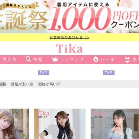
お盆休業のお知らせ >>
再入荷
検索
ランキング
セール
水
TAP
TAP
着順
価格が安い順
価格が高い順