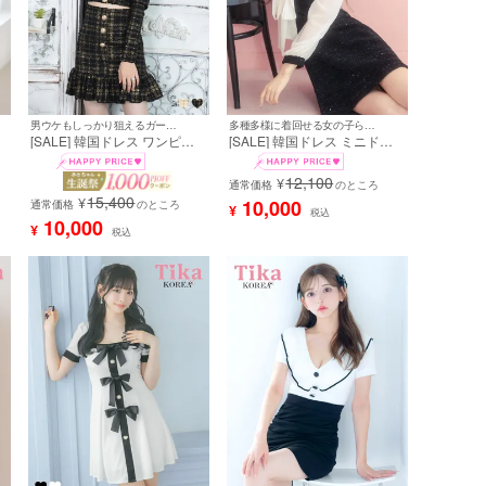
男ウケもしっかり狙えるガーリードレス♪
多種多様に着回せる女の子らしい上品ドレス♪
[SALE] 韓国ドレス ワンピー
[SALE] 韓国ドレス ミニドレ
ス 長袖 襟付き 裾フリル ガー
ス ボウタイ シアー 長袖 ドッ
ン
リー チェック柄 Aラインミニ
キング ネックリボン ラメニッ
12,100
¥
レ
キャバドレス (黒崎みさ着用)
ト 胸元カバー Aライン キャバ
通常価格
のところ
15,400
[tk-mdk867b]
ドレス (浦西ひかる着用) [tk-
¥
10,000
通常価格
のところ
¥
税込
mdkjo002a]
10,000
¥
税込