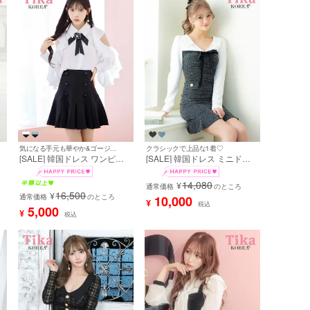
気になる手元も華やか&ゴージャス見せ♪
クラシックで上品な1着♡
[SALE] 韓国ドレス ワンピー
[SALE] 韓国ドレス ミニドレ
ス ネックリボン タイ付き 肩
ス タイト 長袖 襟付き ミック
ス
出し 二の腕カバー 長袖 袖あ
スニット 裾フリル ネックリボ
14,080
¥
りフリルブラウス 胸元カバー
ン 胸元カバー 黒 モノトーン
通常価格
のところ
16,500
¥
ダブルボタン プリーツスカー
同伴 キャバドレス (uka着用)
通常価格
のところ
10,000
¥
税込
ト セットアップ Aライン キャ
[tk-mddk8068]
5,000
¥
税込
バドレス (緩苺着用) [tk-
mdsk123w1]