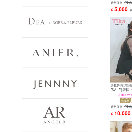
16
¥
用) [tk-mdk50
通常価格
5,000
¥
[SALE] 韓
ス セットア
長袖 ワンピ
ス スカートパ
16
キャバドレス
¥
通常価格
[tk-mdsks001
10,000
¥