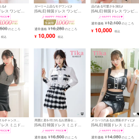
れる♪
ガーリー上品なモテワンピ♪
品のある可愛さを演出♪
国ドレス ワンピー
[SALE] 韓国ドレス ワンピー
[SALE] 韓国ドレス ワンピー
ップ ノースリーブ
ス Aライン ミニドレス 大人
ス ボウタイ シアー 長袖 ド
カバー ボウタイネ
上品 ツイード 半袖 パフスリ
キング ネックリボン ラメニ
12,100
¥
シアーシャツ Aラ
ーブ ブラジャーのまま 裾プリ
ト 胸元カバー Aライン キャ
通常価格
のところ
,500
16,280
レス (黒崎みさ
ーツ オレンジ Aライン ミニド
ドレス (緩苺着用) [tk-
¥
10,000
のところ
通常価格
のところ
¥
税込
k151]
レス (黒崎みさ着用) [tk-
mdkjo002]
10,000
¥
mdk6084-10a]
税込
税込
大人ガーリーなオルチャンスタイル♡
周囲と差を付けれるお洒落セットアップドレス♪
メリハリのあるお洒落ボディに♪
国ドレス ミニドレ
[SALE] 韓国ドレス ミニドレ
[SALE] 韓国ドレス ミニドレ
あり ギンガムチ
ス セットアップ 襟付き 長袖
ス シンプル 大人 ノースリー
ャザー 裾フリル
袖あり シアーブラウス ツイー
ブ ストレッチ ウエストカッ
16,500
14,080
¥
¥
ドレス (緩苺着
ド調 ブロックチェック柄 胸元
通常価格
のところ
ブラジャーのまま ワッフル
通常価格
のところ