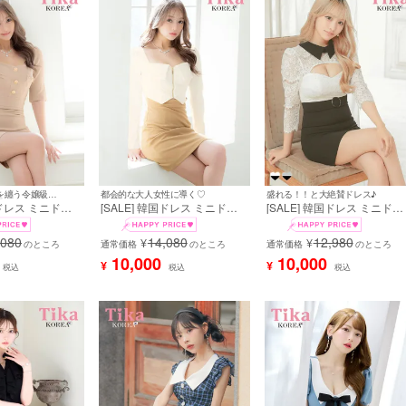
色っぽさと気品を纏う令嬢級韓国ドレス♡
都会的な大人女性に導く♡
盛れる！！と大絶賛ドレス♪
国ドレス ミニドレ
[SALE] 韓国ドレス ミニドレ
[SALE] 韓国ドレス ミニドレ
あり パフスリー
ス タイト 長袖 谷間 ジップ ス
ス 谷間魅せ 襟付き バストカ
ネック ゴールドチ
トレッチ スクエアネック ウエ
ット 袖あり スカラップレー
,080
14,080
12,980
¥
¥
ントボタン ストレ
のところ
ストカット ニット バイカラー
通常価格
のところ
タイト キャバドレス (重川茉
通常価格
のところ
モカベージュ キ
アイボリー キャメル キャバド
弥着用) [tk-mdkj001]
10,000
10,000
¥
¥
税込
税込
税込
a着用) [tk-
レス (uka着用)