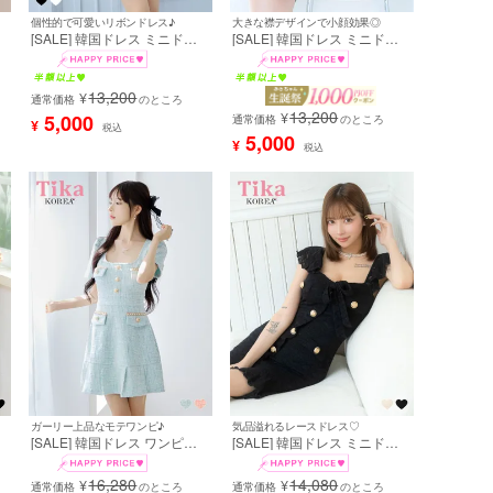
個性的で可愛いリボンドレス♪
大きな襟デザインで小顔効果◎
[SALE] 韓国ドレス ミニドレ
[SALE] 韓国ドレス ミニドレ
ッ
ス 半袖 スクエアネック パイ
ス パイピングフリル 襟付き
ッ
ピング サテンリボン モノトー
ウエスト切替 ラップギャザー
バ
ン 胸元カバー Aライン キャバ
タイト キャバドレス (黒崎み
13,200
¥
ドレス (重川茉弥着用) [tk-
さ着用) [tk-mdk141]
通常価格
のところ
mdk128]
13,200
¥
5,000
通常価格
のところ
¥
税込
5,000
¥
税込
ガーリー上品なモテワンピ♪
気品溢れるレースドレス♡
[SALE] 韓国ドレス ワンピー
[SALE] 韓国ドレス ミニドレ
ス Aライン ミニドレス 大人
ス シンプル 総レース 大人 ノ
ト
上品 ツイード 半袖 パフスリ
ースリーブ ストレッチ ブラジ
16,280
14,080
¥
¥
素
ーブ ブラジャーのまま 裾プリ
通常価格
のところ
ャーのまま ネックリボン ゴー
通常価格
のところ