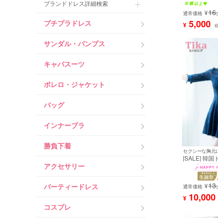
ブランドドレス詳細検索
タイトキャバ
16
¥
用) [tk-mdk50
通常価格
5,000
プチプラドレス
¥
サンダル・パンプス
キャバスーツ
ボレロ・ジャケット
バッグ
インナーブラ
勝負下着
セクシーな胸元
[SALE] 韓
ス 襟付き ネ
アクセサリー
ース 袖あり 
キャバドレス
13
[tk-mdk511]
¥
パーティードレス
通常価格
10,000
¥
コスプレ