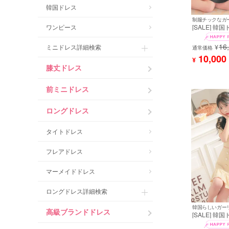
韓国ドレス
制服チックなガ
[SALE] 韓
ワンピース
ス 襟付き セ
フショルダー
16
¥
ミニドレス詳細検索
イン キャバド
通常価格
[tk-mdk5011]
10,000
¥
膝丈ドレス
前ミニドレス
ロングドレス
タイトドレス
フレアドレス
マーメイドドレス
ロングドレス詳細検索
高級ブランドドレス
[SALE] 韓
ス 襟付き 半
トカット ワ