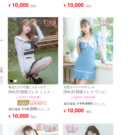
ーツ ミント 水色 Aライン ミ
ルドボタン 裾フリル 黒 タイ
10,000
10,000
¥
¥
税込
税込
ニドレス (緩苺着用) [tk-
ト キャバドレス (PyunA.着用)
mdk6084-10]
[tk-mdk6116]
着るだけで可愛くスタイルアップ♪
完璧ガーリーデザイン♪
[SALE] 韓国ドレス ミニドレ
[SALE] 韓国ドレス ワンピー
ス ワンピース 長袖 パイピン
ス ストレッチ 半袖 ネックリ
グレース 裾フリル モノトーン
ボン パフスリーブ ブラジャー
14,080
¥
タイト キャバドレス (黒崎み
のまま 裾フリル スクエアネッ
通常価格
のところ
14,300
さ着用) [tk-mdk917a]
ク パイピングレース ブルー
¥
10,000
通常価格
のところ
¥
税込
水色 タイト キャバドレス
10,000
¥
(PyunA.着用) [tk-mdk6039]
税込