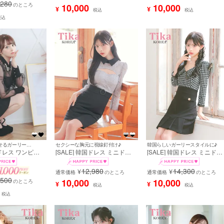
,280
79]
カバー タイト キャバドレス
材 タイト キャバドレス
のところ
10,000
10,000
¥
¥
税込
税込
(緩苺着用) [tk-mdsk125a]
(PyunA.着用) [tk-mdk6036a]
税込
多種多様に着回せるガーリーな1着♪
セクシーな胸元に視線釘付け♪
韓国らしいガーリースタイルに♪
国ドレス ワンピー
[SALE] 韓国ドレス ミニドレ
[SALE] 韓国ドレス ミニドレ
ップ ビジュー襟
ス 襟付き バストカット 袖あ
ス 袖あり 襟付き チェック柄
ース シアーブラウ
り スカラップレース 谷間魅せ
八部袖 裾プリーツ タイト キ
12,980
14,300
¥
¥
ンツ Aライン 黒
タイト キャバドレス (緩苺着
通常価格
のところ
ャバドレス (緩苺着用) [tk-
通常価格
のところ
,500
 (黒崎みさ着用)
用) [tk-mdkj001a]
mdk3011]
10,000
10,000
のところ
¥
¥
税込
税込
a]
税込