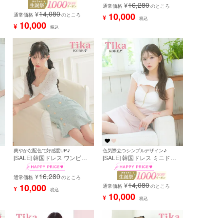
16,280
¥
スカート タイト キャバドレス
ツ Aライン キャバドレス (緩
通常価格
のところ
14,080
(黒崎みさ着用) [tk-mdk61]
苺着用) [tk-mdk5065]
¥
10,000
通常価格
のところ
¥
税込
10,000
¥
税込
爽やかな配色で好感度UP♪
色気際立つシンプルデザイン♪
[SALE] 韓国ドレス ワンピー
[SALE] 韓国ドレス ミニドレ
ス 袖あり 五分袖 ホワイトレ
ス 谷間 ストレッチ 半袖 バス
人
ース 切り替え ゴールボタン
トカット ジップ リボン バイ
16,280
¥
ツイード 胸元カバー ミント
通常価格
のところ
カラー タイト キャバドレス
14,080
レ
ミニドレス Aライン キャバド
(黒崎みさ着用) [tk-mdk43]
¥
10,000
通常価格
のところ
¥
税込
]
レス (緩苺着用) [tk-mdk5022]
10,000
¥
税込