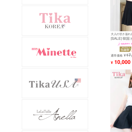
[SALE] 韓
ス Aライン 
リーブ スタ
ン ゴールドチ
17
キャバドレス
¥
通常価格
[tk-mdk20a]
10,000
¥