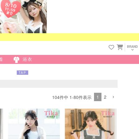
BRAND
着
浴衣
TAP
1
2
104
件中
1
-
80
件表示