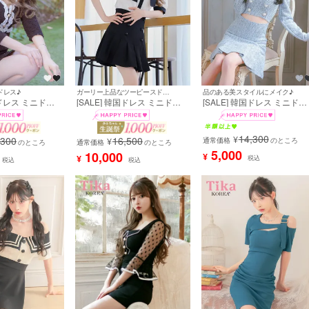
ドレス♪
ガーリー上品なツーピースドレス♪
品のある美スタイルにメイク♪
国ドレス ミニドレ
[SALE] 韓国ドレス ミニドレ
[SALE] 韓国ドレス ミニドレ
イピング モノト
ス セットアップ モノトーン
ス ウエストカット ツイード
ストレッチ タイ
襟付き ネックリボン 半袖 セ
長袖 スクエアネック パール
ドレス (黒崎みさ
ットアップ 胸元カバー Aライ
ダブルボタン 袖あり 裾プリ
14,300
¥
,300
16,500
889-907a]
ン ワンピース (黒崎みさ着用)
ツ Aライン キャバドレス (緩
¥
通常価格
のところ
のところ
通常価格
のところ
[tk-mdsk124]
苺着用) [tk-mdk3052-63]
5,000
10,000
¥
¥
税込
税込
税込