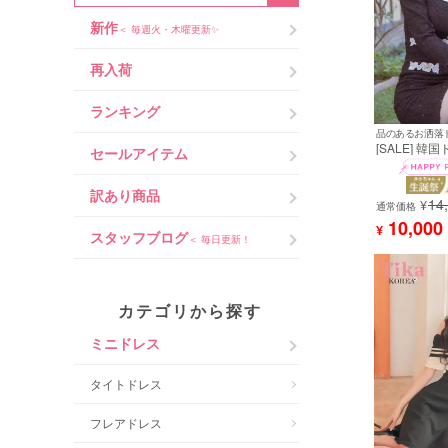
新作
＜ 毎週火・木曜更新✨
再入荷
ランキング
品のあるお洒落
[SALE] 韓
セールアイテム
ス 袖あり パ
ーン ニット 
ト 黒 キャバ
訳あり商品
14
着用) [tk-mdk
¥
通常価格
10,000
¥
スタッフブログ
＜ 毎日更新！
カテゴリから探す
ミニドレス
タイトドレス
フレアドレス