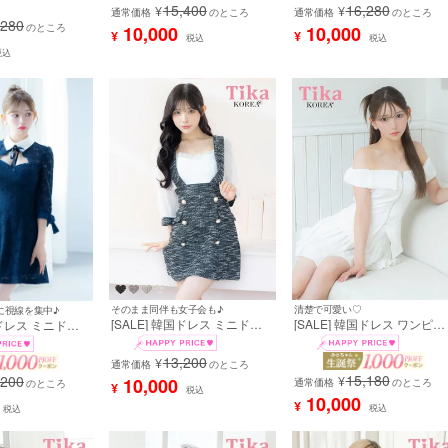
15,400
16,280
¥
¥
ドレス (緩苺着
ストレッチ ギャザー スリット
通常価格
のところ
ドレス キャバドレス (緩苺着
通常価格
のところ
,280
75]
タイト キャバドレス (緩苺着
用) [tk-mdk5014]
のところ
10,000
10,000
¥
¥
税込
税込
用) [tk-mdk3007-47]
税込
そのまま同伴も女子会も♪
清楚で可愛い♡
に視線を集中♪
[SALE] 韓国ドレス ミニドレ
[SALE] 韓国ドレス ワンピー
国ドレス ミニドレ
ス サロペット ガーリー ツイ
ス セットアップ ミニドレス
ックリボン 総レ
ード シフォン 袖あり 七分袖
シンプル オフショルダー 大
七分袖 Aライン
13,200
¥
Aライン ワンピース キャバド
通常価格
のところ
上品 ジップ プリーツ 胸元カ
 (黒崎みさ着用)
15,180
,200
レス (緩苺着用) [tk-mdkj-
バー 同伴 Aライン キャバド
¥
10,000
通常価格
のところ
のところ
¥
税込
058d]
ス (黒崎みさ着用) [tk-mdsk76
10,000
¥
税込
税込