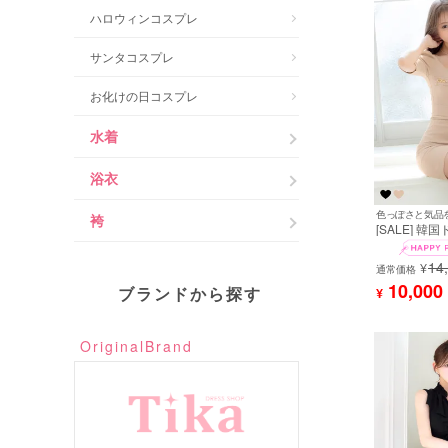
ハロウィンコスプレ
サンタコスプレ
お化けの日コスプレ
水着
浴衣
袴
[SALE] 韓
ス タイト 袖
ブ スクエア
14
¥
ェーン フロ
通常価格
ッチ ラップ 
10,000
ブランドから探す
¥
ャバドレス (uk
mdk7062]
OriginalBrand