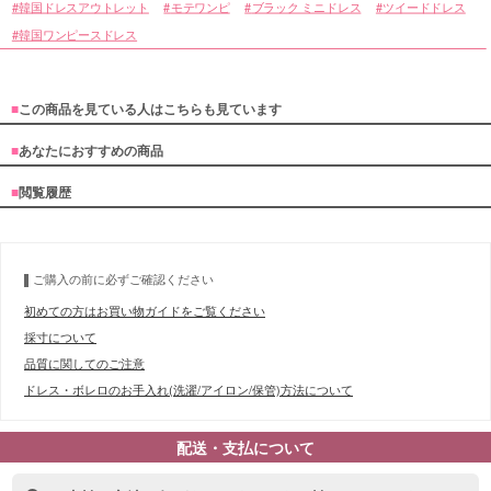
韓国ドレスアウトレット
モテワンピ
ブラック ミニドレス
ツイードドレス
韓国ワンピースドレス
■
この商品を見ている人はこちらも見ています
■
あなたにおすすめの商品
■
閲覧履歴
ご購入の前に必ずご確認ください
初めての方はお買い物ガイドをご覧ください
採寸について
品質に関してのご注意
ドレス・ボレロのお手入れ(洗濯/アイロン/保管)方法について
配送・支払について