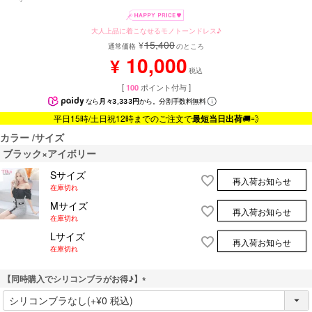
大人上品に着こなせるモノトーンドレス♪
15,400
¥
通常価格
のところ
10,000
¥
税込
[
100
ポイント付与 ]
なら
月々3,333円
から。分割手数料無料
平日15時/土日祝12時までのご注文で
最短当日出荷
🚚💨
カラー
サイズ
ブラック×アイボリー
Sサイズ
再入荷お知らせ
在庫切れ
Mサイズ
再入荷お知らせ
在庫切れ
Lサイズ
再入荷お知らせ
在庫切れ
【同時購入でシリコンブラがお得♪】
(
必