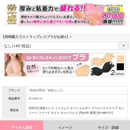
須
)
【同時購入でストラップレスブラがお得♪】
(
必
須
)
ブランド
TikaKOREA「韓国ドレス」
商品番号
tk-mdk121
[SALE] 韓国ドレス ミニドレス オフショルダー フリルパフスリーブ モノ
商品名
トーン ツイード タイト キャバドレス (PyunA.着用) [tk-mdk121]
アイテム説明
イメージ
サイズ・詳細