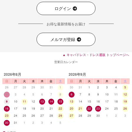
ログイン
■ディティール
お得な最新情報をお届け
メルマガ登録
▲ キャバドレス・ドレス通販 トップページへ
営業日カレンダー
2026年8月
2026年9月
日
月
火
水
木
金
土
日
月
火
水
木
金
土
26
27
28
29
30
31
1
30
31
1
2
3
4
5
2
3
4
5
6
7
8
6
7
8
9
10
11
12
9
10
11
12
13
14
15
13
14
15
16
17
18
19
16
17
18
19
20
21
22
20
21
22
23
24
25
26
23
24
25
26
27
28
29
27
28
29
30
1
2
3
30
31
1
2
3
4
5