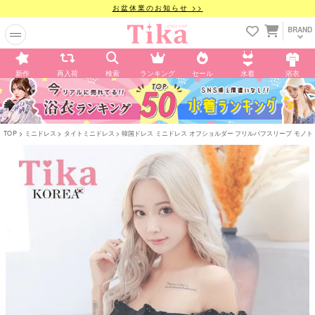
お盆休業のお知らせ >>
BRAND
新作
再入荷
検索
ランキング
セール
水着
浴衣
TOP
ミニドレス
タイトミニドレス
韓国ドレス ミニドレス オフショルダー フリルパフスリーブ モノトーン ツイ