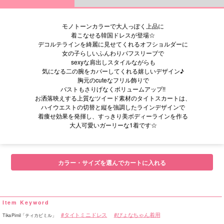
モノトーンカラーで大人っぽく上品に
着こなせる韓国ドレスが登場☆
デコルテラインを綺麗に見せてくれるオフショルダーに
女の子らしいふんわりパフスリーブで
sexyな肩出しスタイルながらも
気になる二の腕をカバーしてくれる嬉しいデザイン♪
胸元のcuteなフリル飾りで
バストもさりげなくボリュームアップ!!
お洒落映えする上質なツイード素材のタイトスカートは、
ハイウエストの切替と縦を強調したラインデザインで
着痩せ効果を発揮し、すっきり美ボディーラインを作る
大人可愛いガーリーな1着です☆
■サイズ表
カラー・サイズを選んでカートに入れる
タイトミニドレス
ぴょなちゃん着用
TikaPimil「ティカピミル」