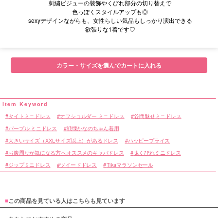
刺繍ビジューの装飾やくびれ部分の切り替えで
色っぽくスタイルアップも◎
sexyデザインながらも、女性らしい気品もしっかり演出できる
欲張りな1着です♡
■サイズ表
カラー・サイズを選んでカートに入れる
タイトミニドレス
オフショルダー ミニドレス
谷間魅せミニドレス
パープル ミニドレス
戦慄かなのちゃん着用
大きいサイズ（XXLサイズ以上）があるドレス
ハッピープライス
お腹周りが気になる方へオススメのキャバドレス
鬼くびれミニドレス
ジップミニドレス
ツイードドレス
Tikaマラソンセール
■
この商品を見ている人はこちらも見ています