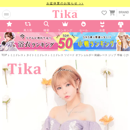
お盆休業のお知らせ >>
BRAND
新作
再入荷
検索
ランキング
セール
水着
浴衣
TOP
ミニドレス
タイトミニドレス
ミニドレス ツイード オフショルダー 刺繍レース ジップ 半袖 くびれ タイト