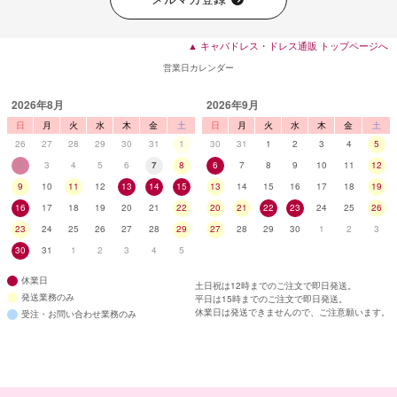
▲ キャバドレス・ドレス通販 トップページへ
営業日カレンダー
■ディティール
2026年8月
2026年9月
日
月
火
水
木
金
土
日
月
火
水
木
金
土
26
27
28
29
30
31
1
30
31
1
2
3
4
5
2
3
4
5
6
7
8
6
7
8
9
10
11
12
9
10
11
12
13
14
15
13
14
15
16
17
18
19
16
17
18
19
20
21
22
20
21
22
23
24
25
26
23
24
25
26
27
28
29
27
28
29
30
1
2
3
30
31
1
2
3
4
5
休業日
土日祝は12時までのご注文で即日発送。
発送業務のみ
平日は15時までのご注文で即日発送。
休業日は発送できませんので、ご注意願います。
受注・お問い合わせ業務のみ