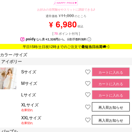
お好みの谷間魅せやスリットに調節できる♪
11,000
¥
通常価格
のところ
6,980
¥
税込
[
70
ポイント付与 ]
なら
月々2,326円
から。分割手数料無料
平日15時/土日祝12時までのご注文で
最短当日出荷
🚚💨
カラー
サイズ
アイボリー
Sサイズ
カートに入れる
Mサイズ
カートに入れる
Lサイズ
カートに入れる
XLサイズ
再入荷お知らせ
在庫切れ
XXLサイズ
再入荷お知らせ
在庫切れ
パープル