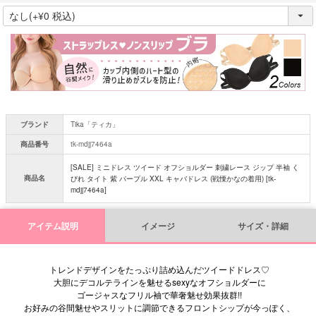
(
必
須
)
ブランド
Tika「ティカ」
商品番号
tk-mdjj7464a
[SALE] ミニドレス ツイード オフショルダー 刺繍レース ジップ 半袖 く
商品名
びれ タイト 紫 パープル XXL キャバドレス (戦慄かなの着用) [tk-
mdjj7464a]
アイテム説明
イメージ
サイズ・詳細
トレンドデザインをたっぷり詰め込んだツイードドレス♡
大胆にデコルテラインを魅せるsexyなオフショルダーに
ゴージャスなフリル袖で華奢魅せ効果抜群!!
お好みの谷間魅せやスリットに調節できるフロントシップが今っぽく、