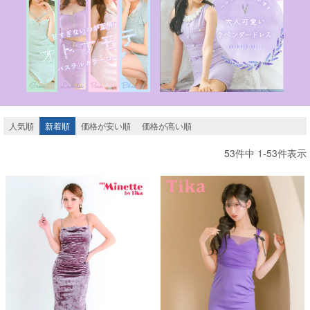
人気順
新着順
価格が安い順
価格が高い順
53
件中
1
-
53
件表示