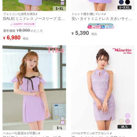
フェミニンな女性を演出♪
トレンド感を掴むドレス♪
[SALE] ミニドレス ノースリーブ 立体
安い タイトミニドレス 大きいサイズ
フラワー レースシャーリング XL 紫
キャミソール リボン プチプラ (れい
パープル タイト キャバドレス (戦慄
たぴ着用)
8,900
¥
かなの着用) [tk-md264202a]
通常価格
のところ
5,390
¥
税込
6,980
¥
税込
ヘルシーな肌見せが可愛い♪
パールデザインがアクセント♪