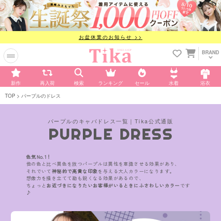
お盆休業のお知らせ >>
BRAND
新作
再入荷
検索
ランキング
セール
水着
浴衣
TOP
パープルのドレス
パープルのキャバドレス一覧｜Tika公式通販
PURPLE DRESS
色気No.1！
他の色と比べ異色を放つパープルは異性を意識させる効果があり、
それでいて
神秘的で高貴な印象
を与える大人カラーになります。
想像力を掻き立てて勘も鋭くなる効果があるので、
ちょっと
お近づきになりたいお客様がいるときにふさわしいカラー
です
♪