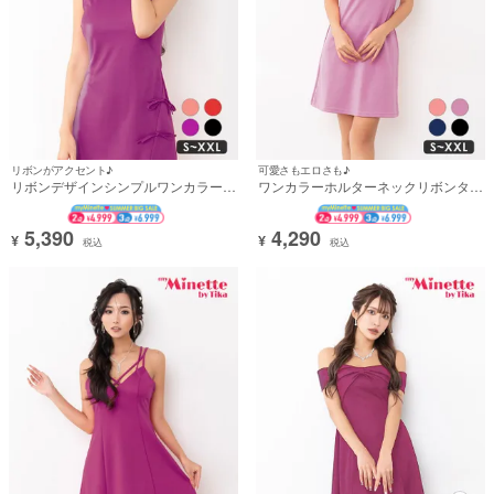
リボンがアクセント♪
可愛さもエロさも♪
リボンデザインシンプルワンカラーノ
ワンカラーホルターネックリボンタイ
ースリーブタイトミニドレス (れいた
トミニドレス (れいたぴ着用)
ぴ着用)
5,390
4,290
¥
¥
税込
税込