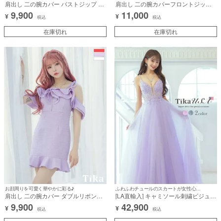
肩出し 二の腕カバー バストジップ サ
肩出し 二の腕カバーフロントジップ
イドブラックフラワー刺繍 タイトミ
ビジューセットアップフレアミニドレ
9,900
11,000
¥
¥
ニドレス (Sサイズ～Lサイズ) (黒嵜
ス (Sサイズ～Lサイズ) (戦慄かなの/キ
税込
税込
菜々子/キャバドレス着用)
ャバドレス着用)
在庫切れ
在庫切れ
お顔周りを可愛く華やかに彩る♪
ふわふわチュールのスカートが女性心くすぐる♪
肩出し 二の腕カバー ダブルリボンシ
[LA直輸入] キャミソール刺繍ビジュー
ョルダー 胸元カバー ジップデザイン
ラメチュールAラインロングドレス
9,900
42,900
¥
¥
ツイード タイトミニドレス (Sサイズ
(XSサイズ/Sサイズ) (愛沢えみり/キャ
税込
税込
～XLサイズ) (戦慄かなの/キャバドレ
バドレス着用)