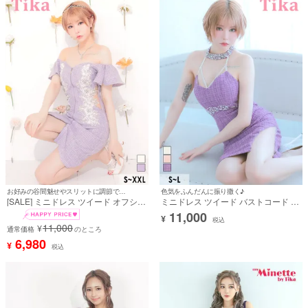
お好みの谷間魅せやスリットに調節できる♪
色気をふんだんに振り撒く♪
[SALE] ミニドレス ツイード オフショ
ミニドレス ツイード バストコード 谷
ルダー 刺繍レース ジップ 半袖 くびれ
間 くびれ透け ビジュー ホルターネッ
11,000
¥
タイト 紫 パープル XXL キャバドレス
ク 紫 タイト キャバドレス (戦慄かな
税込
11,000
¥
(戦慄かなの着用) [tk-mdjj7464a]
通常価格
のところ
の着用) [tk-mdjj93018]
6,980
¥
税込