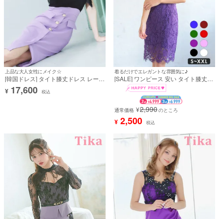
上品な大人女性にメイク☆
着るだけでエレガントな雰囲気に♪
[韓国ドレス] タイト膝丈ドレス レース
[SALE] ワンピース 安い タイト膝丈ド
フリル袖 ハイウエスト切り替え (Sサ
レス シンプル レース 胸元カバー 半袖
17,600
¥
イズ～Lサイズ) (一条響着用) [Anella]
ブラジャーのまま (中尾みほ着用)
税込
2,990
¥
通常価格
のところ
2,500
¥
税込