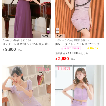
女性らしい美を引き立てる♪
レディーライクな雰囲気を演出♪
ロングドレス 谷間 シンプル 大人 肩出
[SALE] タイトミニドレス ブラックレ
し 二の腕カバー ワンカラー シフォン
ース 上品 ツイード ワンショルダー風
9,900
¥
ドレープ XXL 紫 パープル Aライン タ
(若林萌々着用)
税込
11,000
¥
イト キャバドレス (せいせい着用) [tk-
通常価格
のところ
ld1282-h]
2,980
¥
税込