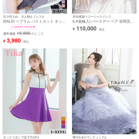
甘さ控えめ、大人映えドレス♪
存在感放つゴージャスドレス_
[SALE] ペプラム バストカット ネック
[LA直輸入] バースデー ベア 谷間見せ
リボン ウエストベルト付き アシメ 袖
フラワー刺繍レース ゴージャスチュ
110,000
¥
あり 五分袖 谷間魅せ タイト膝丈ドレ
ール ラメ Aラインロングドレス (XS
税込
6,900
¥
ス (Sサイズ～XXLサイズ) (みりちゃ
通常価格
のところ
～Lサイズ)
む/キャバドレス着用)
3,980
¥
税込
ネックリボンで女子力UP♪
華やか&ロマンティック♪