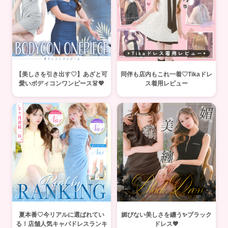
【美しさを引き出す♡】あざと可
同伴も店内もこれ一着♡Tikaドレ
愛いボディコンワンピース👗💖
ス着用レビュー
夏本番♡今リアルに選ばれてい
媚びない美しさを纏う✨ブラック
る！店舗人気キャバドレスランキ
ドレス🖤