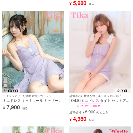
ープル キャバドレス (せいせい着用)
md261405a]
5,980
¥
税込
[tk-mdd7817a]
ラグジュアリーな雰囲気漂うゴージャスドレス☆
計算された甘さを漂うキラキラドレス♡
ミニドレス キャミソール ギャザー リ
[SALE] ミニドレス タイト セットアッ
ボンデザイン ラメ キラキラ ストレッ
プ ノースリーブ ショルダーリボン ビ
7,900
¥
チ Aライン 紫 5L XXXXL 大きいサイ
ジューシャワー キラキラ パールボタ
税込
8,900
¥
ズ キャバドレス (黒嵜菜々子着用) [tk-
ン パイピング 下着のまま ラベンダー
通常価格
のところ
md1275-hc]
大きいサイズ XL XXL キャバドレス
4,980
¥
税込
(若林萌々着用) [tk-mds2297-1]