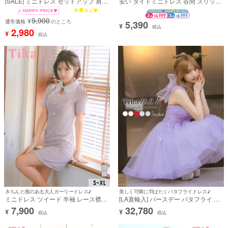
[SALE] ミニドレス セットアップ 肩出
安い タイトミニドレス 谷間 スリット
し チェーンショルダー バストジップ
上品 ホルターネック キラキラ 胸元カ
リボン ボックスプリーツ 紫 パープル
バー ラメ (ちぴたん着用)
9,900
¥
Aライン キャバドレス (りせり着用)
通常価格
のところ
5,390
¥
税込
[tk-mds213779a]
2,980
¥
税込
きちんと感のある大人ガーリードレス♪
美しく可憐に羽ばたくバタフライドレス♪
ミニドレス ツイード 半袖 レース襟付
[LA直輸入] バースデー バタフライ キ
き パールボタン 胸元カバー XL 紫 パ
ラキラスパンコール 刺繍 キャミソー
7,900
32,780
¥
¥
ープル Aライン キャバドレス (聖菜着
ル ボリュームラメ フレアミニドレス
税込
税込
用) [tk-md10212a]
(XSサイズ/Sサイズ) (重川茉弥/キャバ
ドレス着用)