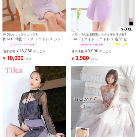
チラ見せウエストカット♪
メリハリのある露出とスタイルを叶える♪
[SALE] 韓国ドレス ミニドレス シンプ
[SALE] タイト ミニドレス 谷間 セッ
ル ストレッチ 半袖 ウエストカット パ
トアップ ストレッチ キャミソール ジ
フスリーブ ブラジャーのまま ゴール
ップ ウエストベルト アシメプリーツ
16,280
9,900
¥
¥
ドボタン ワッフル 裾フリル 同伴 タイ
通常価格
のところ
キャバドレス (上ノ堀結愛着用)
通常価格
のところ
ト キャバドレス (緩苺着用) [tk-
10,000
3,980
¥
¥
税込
税込
mdk5006]