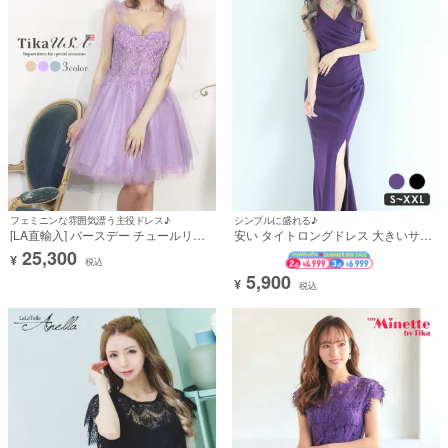
フェミニンな雰囲気漂う主役ドレス♪
シンプルに盛れる♪
[LA直輸入] バースデー チュールリボ
安い タイトロングドレス 大きいサイ
ン付きキャミソールコルセット風フラ
ズ シンプル 大人 スリット ノースリー
25,300
¥
ワー刺繍ラメフレアミニドレス
ブ 上品 背中魅せ マーメイド ワンカラ
税込
(XXXSサイズ～Lサイズ) (天乃えま/キ
ー (せいせい着用)
5,900
¥
税込
ャバドレス着用)