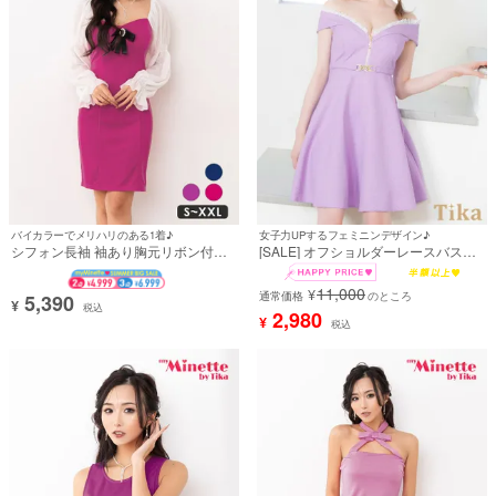
バイカラーでメリハリのある1着♪
女子力UPするフェミニンデザイン♪
シフォン長袖 袖あり胸元リボン付き
[SALE] オフショルダーレースバスト
ハートカットタイトミニドレス (れい
ジップウエストベルトツイードフレア
たぴ着用)
ミニドレス (Sサイズ～Lサイズ) (若林
11,000
¥
萌々/キャバドレス着用)
通常価格
のところ
5,390
¥
税込
2,980
¥
税込