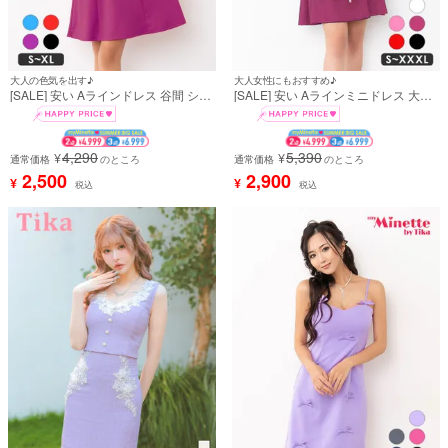
大人の色気を出す♪
大人女性にもおすすめ♪
[SALE] 安い Aラインドレス 谷間 シン
[SALE] 安い Aラインミニドレス 大き
プル 大人 背中魅せ ストレッチ キャミ
いサイズ シンプル 背中魅せ 胸元カバ
ソール ワンカラー バストコード プチ
ー 肩出し (ちぴたん着用)
プラ (れいたぴ着用)
4,290
5,390
¥
¥
通常価格
のところ
通常価格
のところ
2,500
2,900
¥
¥
税込
税込