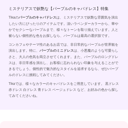
ミステリアスで妖艶な【パープルのキャバドレス】特集
Tikaの
パープルのキャバドレス
は、ミステリアスで妖艶な雰囲気を演出
したい方にぴったりのアイテムです。淡いラベンダーカラーから、華や
かでセクシーなパープルまで、様々なトーンを取り揃えています。人と
被らない個性的な色をお探しなら、パープルは最高の選択肢です。
コンカフェやテーマ性のあるお店では、非日常的なパープルが世界観を
演出します。特に、
パープルのミニドレス
は、小悪魔のような可愛らし
さと、大人の色気を両立させてくれます。また、パープルのロングドレ
スは、非日常感を演出し、お客様に忘れられない印象を与えることがで
きるでしょう。個性的で魅力的なスタイルを追求するなら、ぜひパープ
ルのドレスに挑戦してみてください。
Tikaでは、様々なカラーのキャバドレスをご用意しています。
黒ドレス
赤ドレス
白ドレス
青ドレス
ベージュドレス
など、お好みの色から探し
てみてくださいね。