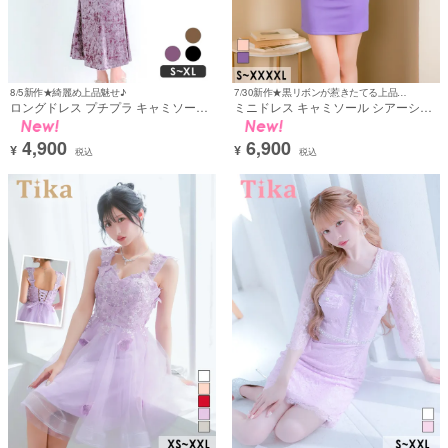
8/5新作★綺麗め上品魅せ♪
7/30新作★黒リボンが惹きたてる上品フレンチガーリ♡
ロングドレス プチプラ キャミソール
ミニドレス キャミソール シアーショ
マーメイド ベロア 新人 高身長 Aライ
ルダー リボン ストレッチ 大きいサイ
ン 黒 ホステス キャバドレス (みのり
ズ XL XXL 4L 5L 紫 パープル タイト
4,900
6,900
着用) [th-ld2729b]
キャバドレス (横田未来着用) [tk-
¥
¥
税込
税込
md234403-ha]