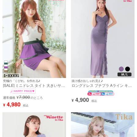
究極の「くびれ」を作れる♪
抜け感がおしゃれ見え♪
[SALE] ミニドレス タイト 大きいサイ
ロングドレス プチプラ Aライン キャ
ズ レース 大人 ノースリーブ ローズ刺
ミソール ストレッチ シースルー シン
繍 ストレッチ ペプラム ウエストリボ
プル ラウンジ 大人 背中魅せ 黒 安い
7,900
¥
ン バイカラー 白 グリーン XL XXL 4L
通常価格
のところ
キャバドレス (波北かほ着用) [th-
4,900
¥
税込
5L 6L キャバドレス (重川茉弥着用)
ld9299a]
4,980
¥
税込
[tk-md251010-hb]