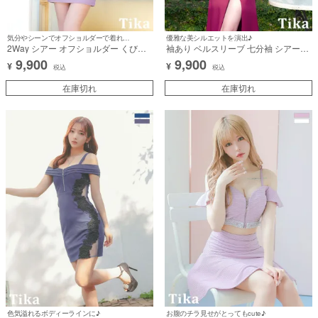
気分やシーンでオフショルダーで着れちゃう♪
優雅な美シルエットを演出♪
2Way シアー オフショルダー くびれ
袖あり ベルスリーブ 七分袖 シアーレ
フェミニンレース ワンカラー バスト
ース ウエストリボン ストレッチ ラッ
9,900
9,900
¥
¥
シースルー 谷間魅せ タイトミニドレ
プタイトロングドレス (Sサイズ～
税込
税込
ス (Sサイズ～XLサイズ) (聖菜/キャバ
XXXLサイズ) (せいせい/キャバドレス
ドレス着用)
在庫切れ
着用)
在庫切れ
色気溢れるボディーラインに♪
お腹のチラ見せがとってもcute♪