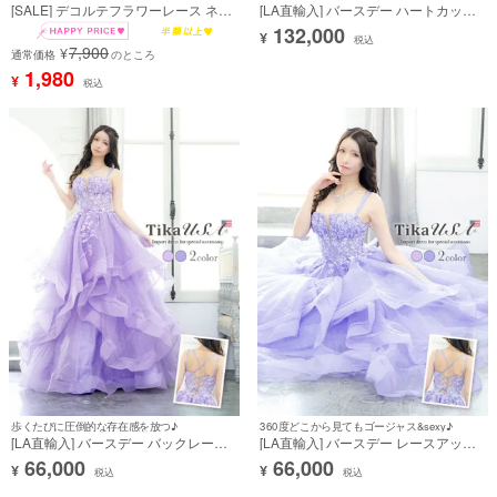
[SALE] デコルテフラワーレース ネッ
[LA直輸入] バースデー ハートカット
クリボン ノースリーブ バイカラー 切
キャミソール シアーレース コルセッ
132,000
¥
り替え フレアミニドレス (Sサイズ～
ト 切り替え ゴージャス グラデーショ
税込
7,900
¥
XXXXLサイズ) (上ノ堀結愛/キャバド
通常価格
のところ
ン ティアード Aライン ロングドレス
レス着用)
(XS/Sサイズ)(一条響/キャバドレス着
1,980
¥
税込
用)
歩くたびに圧倒的な存在感を放つ♪
360度どこから見てもゴージャス&sexy♪
[LA直輸入] バースデー バックレース
[LA直輸入] バースデー レースアップ
アップ キャミソール 3Dフラワー 刺
キャミソール 立体フラワー 刺繍 シア
66,000
66,000
¥
¥
繍 シアー ボリュームチュール Aライ
ー ボリュームチュール Aラインロン
税込
税込
ンロングドレス (XS/Sサイズ)(一条響/
グドレス (XS/Sサイズ)(一条響/キャバ