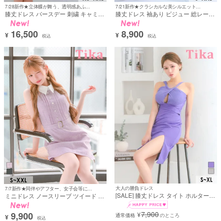
7/28新作★立体蝶が舞う、透明感あふれる幻想ドレス♡
7/21新作★クラシカルな美シルエットドレス♡
膝丈ドレス バースデー 刺繍 キャミソ
膝丈ドレス 袖あり ビジュー 総レース
ール バタフライ キラキラ スパンコー
フェイクポケット 同伴 胸元カバー 高
ル ラメ チュール 高身長 ラベンダー
身長 大人 上品 下着のまま 高身長 XL
16,500
8,900
紫 パープル XL XXL XSあり Aライン
XXL ラベンダー タイト キャバドレス
¥
¥
税込
税込
ミモレ丈 キャバドレス (横田未来着
(若林萌々着用) [tk-mdd246420]
用) [tk-mdd6215a]
大人の勝負ドレス
7/7新作★同伴やアフター、女子会等にもおすすめ♡
[SALE] 膝丈ドレス タイト ホルターネ
ミニドレス ノースリーブ ツイード 襟
ック風 クロスデザイン 前開き グリッ
付き 同伴 ベルト付き 胸元カバー 下着
ターラメ シンプル 大人 上品 ストレッ
のまま ラベンダー XL XXL Aライン
7,900
9,900
¥
チ ドレープ スリット 高身長 XL 紫 パ
通常価格
のところ
キャバドレス (聖菜着用) [tk-
¥
税込