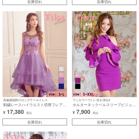
ス着用)
在庫切れ
在庫切れ
高級感抜群のロングテールドレス
ワンカラーでいい女を演出♪
刺繍レースハイウエスト切替フレアノ
ホルターネックベルスリーブビジュー
ースリーブロングテールチュールドレ
長袖 袖ありタイトミニドレス (Sサイ
17,380
7,900
¥
¥
ス (Sサイズ～Lサイズ) (一条響/キャバ
ズ～XXLサイズ) (なぎ/キャバドレス
税込
税込
ドレス着用)
着用)
在庫切れ
在庫切れ