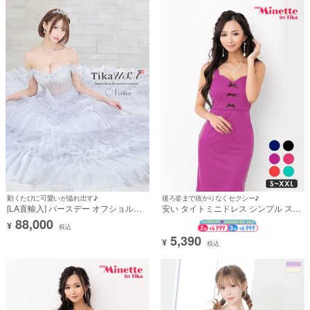
キャバドレス着用)
ドレス着用)
動くたびに可愛いが溢れ出す♪
後ろ姿まで抜かりなくセクシー♪
[LA直輸入] バースデー オフショルダ
安い タイトミニドレス シンプル スト
ーフリルシアーコルセット切り替えゴ
レッチ キャミソール ブラジャーのま
88,000
¥
ージャスティアードAラインロングド
ま (れいたぴ着用)
税込
レス (XS/Sサイズ)(めぐりっぷ/キャバ
5,390
¥
税込
ドレス着用)