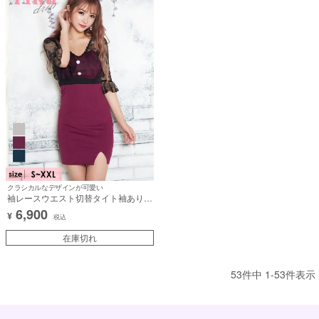
クラシカルなデザインが可愛い
袖レースウエスト切替タイト袖ありミ
ニドレス (Sサイズ～XXLサイズ) (聖
6,900
¥
菜/キャバドレス着用)
税込
在庫切れ
53
件中
1
-
53
件表示