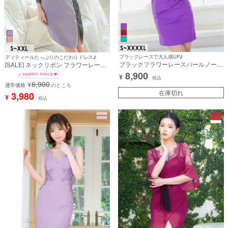
ブラックレースで大人感UP♪
ディティールたっぷりのこだわりドレス♪
ブラックフラワーレースパールノース
[SALE] ネックリボン フラワーレース
リーブストレッチタイトミニドレス
バストカット ペプラム 袖あり 七分袖
8,900
¥
(Sサイズ～XXXXLサイズ) (まぁみ/キ
谷間魅せ タイトミニドレス (Sサイズ
税込
6,900
¥
ャバドレス着用)
～XXLサイズ) (黒嵜菜々子/キャバド
通常価格
のところ
在庫切れ
レス着用)
3,980
¥
税込