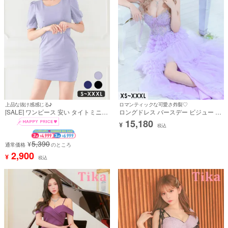
上品な抜け感感じる♪
ロマンティックな可愛さ炸裂♡
[SALE] ワンピース 安い タイトミニド
ロングドレス バースデー ビジュー 谷
レス 大きいサイズ シンプル 大人 上品
間 シースルー スリット ベアトップ 刺
15,180
¥
半袖 パフスリーブ 胸元カバー ブラジ
繍 ボリューム ティアード フリル 背中
税込
ャーのまま (あいみん着用)
魅せ 紫 パープル XXXL 4L 大きいサイ
ズ (重川茉弥着用) [tk-ld97335]
5,390
¥
通常価格
のところ
2,900
¥
税込