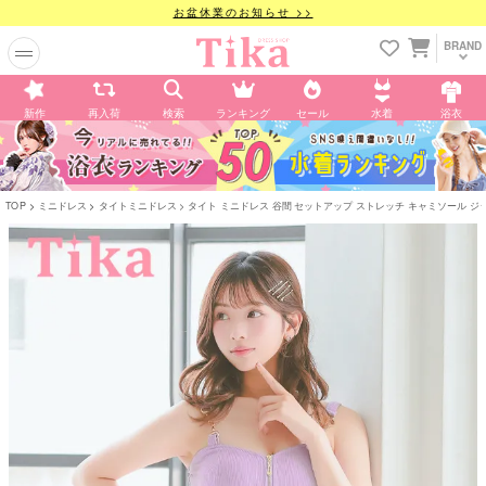
お盆休業のお知らせ >>
BRAND
新作
再入荷
検索
ランキング
セール
水着
浴衣
TOP
ミニドレス
タイトミニドレス
タイト ミニドレス 谷間 セットアップ ストレッチ キャミソール ジ