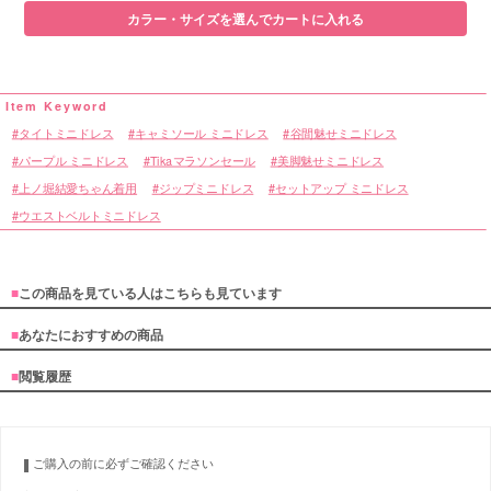
カラー・サイズを選んでカートに入れる
タイトミニドレス
キャミソール ミニドレス
谷間魅せミニドレス
パープル ミニドレス
Tikaマラソンセール
美脚魅せミニドレス
上ノ堀結愛ちゃん着用
ジップミニドレス
セットアップ ミニドレス
ウエストベルトミニドレス
■
この商品を見ている人はこちらも見ています
■
あなたにおすすめの商品
■
閲覧履歴
ご購入の前に必ずご確認ください