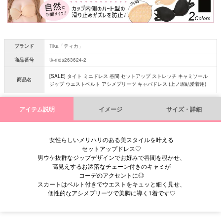
ブランド
Tika「ティカ」
商品番号
tk-mds263624-2
[SALE] タイト ミニドレス 谷間 セットアップ ストレッチ キャミソール
商品名
ジップ ウエストベルト アシメプリーツ キャバドレス (上ノ堀結愛着用)
アイテム説明
イメージ
サイズ・詳細
女性らしいメリハリのある美スタイルを叶える
セットアップドレス♡
男ウケ抜群なジップデザインでお好みで谷間を覗かせ、
高見えするお洒落なチェーン付きのキャミが
コーデのアクセントに◎
スカートはベルト付きでウエストをキュッと細く見せ、
個性的なアシメプリーツで美脚に導く1着です♡
■サイズ表