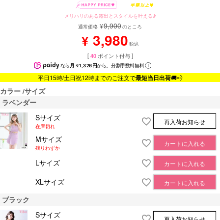
メリハリのある露出とスタイルを叶える♪
9,900
¥
通常価格
のところ
3,980
¥
税込
[
40
ポイント付与 ]
なら
月々1,326円
から。分割手数料無料
平日15時/土日祝12時までのご注文で
最短当日出荷
🚚💨
カラー
サイズ
ラベンダー
Sサイズ
再入荷お知らせ
在庫切れ
Mサイズ
カートに入れる
残りわずか
Lサイズ
カートに入れる
XLサイズ
カートに入れる
ブラック
Sサイズ
再入荷お知らせ