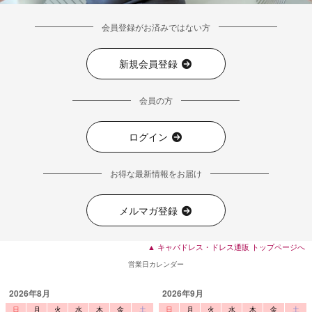
会員登録がお済みではない方
新規会員登録
会員の方
ログイン
お得な最新情報をお届け
メルマガ登録
■ディティール
▲ キャバドレス・ドレス通販 トップページへ
営業日カレンダー
2026年8月
2026年9月
日
月
火
水
木
金
土
日
月
火
水
木
金
土