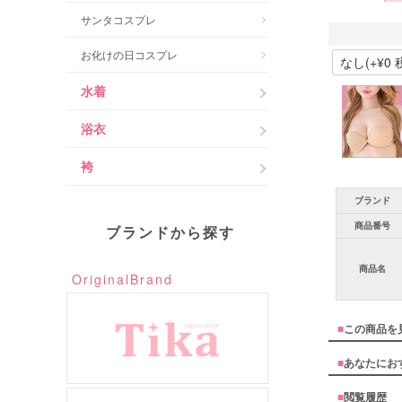
サンタコスプレ
お化けの日コスプレ
水着
浴衣
袴
ブランド
商品番号
ブランドから探す
商品名
OriginalBrand
■
この商品を
■
あなたにお
■
閲覧履歴