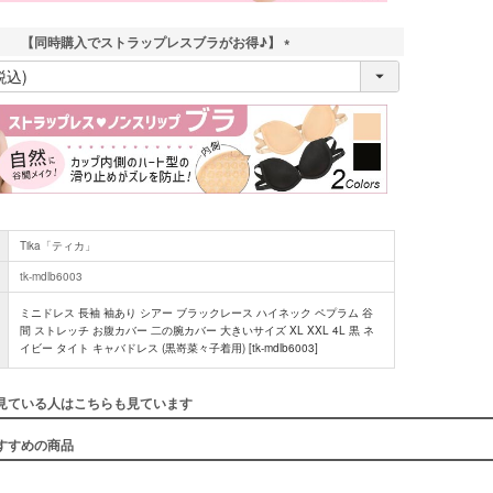
【同時購入でストラップレスブラがお得♪】
(
必
須
)
Tika「ティカ」
tk-mdlb6003
ミニドレス 長袖 袖あり シアー ブラックレース ハイネック ペプラム 谷
間 ストレッチ お腹カバー 二の腕カバー 大きいサイズ XL XXL 4L 黒 ネ
イビー タイト キャバドレス (黒嵜菜々子着用) [tk-mdlb6003]
見ている人はこちらも見ています
すすめの商品