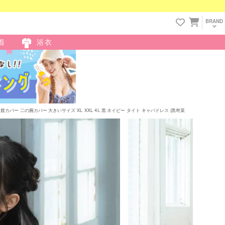
BRAND
着
浴衣
 二の腕カバー 大きいサイズ XL XXL 4L 黒 ネイビー タイト キャバドレス (黒嵜菜々子着用) [tk-mdlb60