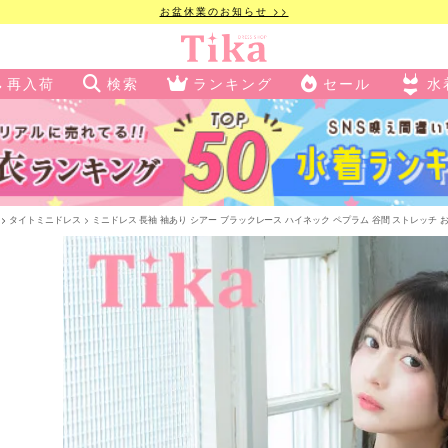
お盆休業のお知らせ >>
再入荷
検索
ランキング
セール
水
タイトミニドレス
ミニドレス 長袖 袖あり シアー ブラックレース ハイネック ペプラム 谷間 ストレッチ お腹カバー