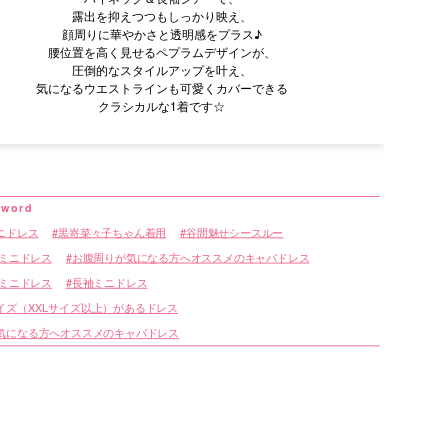
露出を抑えつつもしっかり映え、
顔周りに華やかさと透明感をプラス♪
腰位置を高く見せるペプラムデザインが、
圧倒的なスタイルアップを叶え、
気になるウエストラインも可愛くカバーできる
クラシカルな1着です☆
ニドレス
黒嵜菜々子ちゃん着用
谷間魅せシースルー
 ミニドレス
お腹周りが気になる方へオススメのキャバドレス
 ミニドレス
長袖ミニドレス
イズ（XXLサイズ以上）があるドレス
気になる方へオススメのキャバドレス