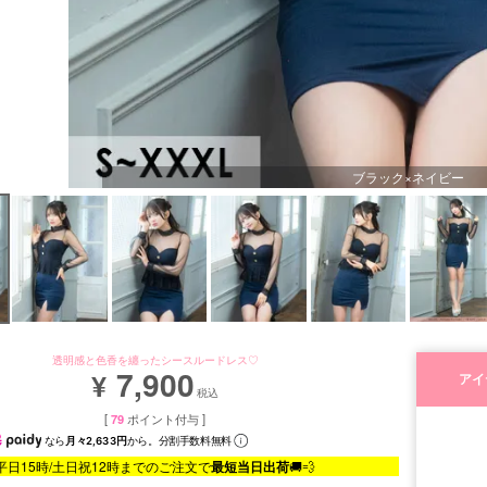
ブラック×ネイビー
透明感と色香を纏ったシースルードレス♡
7,900
¥
アイ
税込
[
79
ポイント付与 ]
なら
月々2,633円
から。分割手数料無料
平日15時/土日祝12時までのご注文で
最短当日出荷
🚚💨