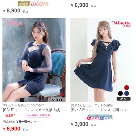
タイト 谷間 大人 ハイネック くびれ透
ノースリーブ ストレッチ くびれ透け
6,900
¥
け ホルターネック ビジュー ネイビー
ワンカラー キャバドレス (MIYABI着
税込
8,900
キャバドレス (黒崎みさ着用) [tk-
用)
¥
税込
mdjj7645]
エレガントな美ボディを作る♡
女の子らしいシルエットを演出♪
[SALE] ミニドレス シアー長袖 袖あり
安い Aラインミニドレス 谷間 シンプ
ジップ 谷間カット タイト ネイビー
ル ストレッチ 半袖 ジップ ブラジャー
XXL キャバドレス (黒嵜菜々子着用)
のまま (向葵まる着用)
8,900
¥
[tk-md213874a]
通常価格
のところ
3,900
¥
税込
6,900
¥
税込