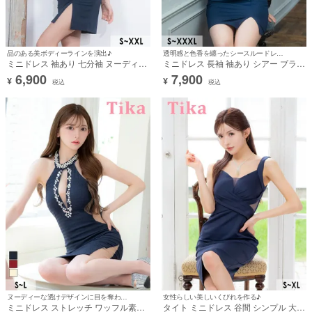
品のある美ボディーラインを演出♪
透明感と色香を纏ったシースルードレス♡
ミニドレス 袖あり 七分袖 ヌーディー
ミニドレス 長袖 袖あり シアー ブラッ
レース ウエストベルト付き ネイビー
クレース ハイネック ペプラム 谷間 ス
6,900
7,900
¥
¥
XXL タイト キャバドレス (浦西ひかる
トレッチ お腹カバー 二の腕カバー 大
税込
税込
着用) [tk-md10091]
きいサイズ XL XXL 4L 黒 ネイビー タ
イト キャバドレス (黒嵜菜々子着用)
[tk-mdlb6003]
ヌーディーな透けデザインに目を奪われる♡
女性らしい美しいくびれを作る♪
ミニドレス ストレッチ ワッフル素材
タイト ミニドレス 谷間 シンプル 大人