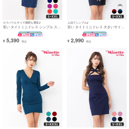
カラバリもサイズ展開も豊富♪
上品でシンプル♪
安い タイトミニドレス シンプル スト
安い タイトミニドレス 大きいサイズ
レッチ キャミソール ブラジャーのま
シンプル 大人 バイカラー ノースリー
ま (れいたぴ着用)
ブ 上品 胸元カバー ウエストマーク
(ちぴたん着用)
5,390
2,990
¥
¥
税込
税込