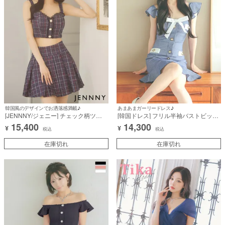
韓国風のデザインでお洒落感満載♪
あまあまガーリードレス♪
[JENNNY/ジェニー] チェック柄ツイ
[韓国ドレス] フリル半袖バストビッグ
ードキャミソールパーボタンセットア
ホワイトリボンフレアミニドレス (S
15,400
14,300
¥
¥
ッププリーツフレアミニドレス
サイズ～Lサイズ) (緩苺/キャバドレス
税込
税込
着用)
在庫切れ
在庫切れ