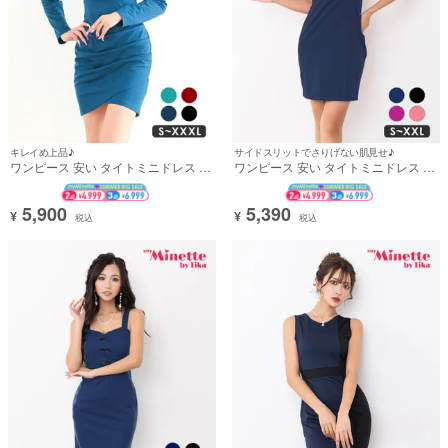
キレイめ上品♪
サイドスリットでさりげない肌見せ♪
ワンピース 安い タイトミニドレス 長
ワンピース 安い タイトミニドレス 大
袖 袖あり大人 上品 ストレッチ ギャザ
きいサイズ シンプル 背中魅せ キャミ
ー入り ワンカラー 裾ラップ (あおぽ
ソール リボンショルダー (れいたぴ着
ん着用)
用)
5,900
5,390
¥
¥
税込
税込