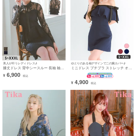
美人が叶うレディドレス♪
ゆとりのある袖デザインで二の腕カバー♪
膝丈ドレス 背中シースルー 長袖 袖あ
ミニドレス プチプラ ストレッチ オフ
り ペプラム ネックリボン レース 同伴
ショルダー 新人 背中魅せ 胸元カバー
6,900
¥
お腹カバー 二の腕カバー XL XXL 大
二の腕カバー 低身長 タイト ネイビー
税込
きいサイズ ネイビー タイト キャバド
XXL キャバドレス (みのり着用) [th-
4,900
¥
税込
レス (雨宮由乙花着用) [tk-md6915a]
md11017]