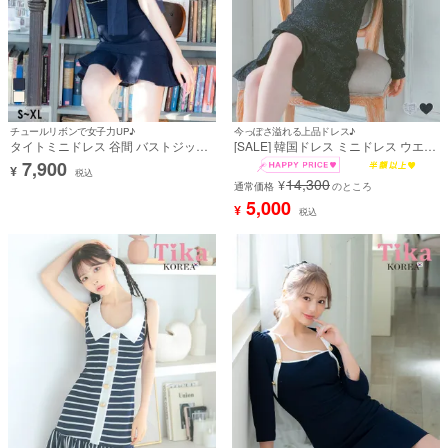
チュールリボンで女子力UP♪
今っぽさ溢れる上品ドレス♪
タイトミニドレス 谷間 バストジップ
[SALE] 韓国ドレス ミニドレス ウエス
ノースリーブ チュールリボン ツイー
トカット ツイード 長袖 スクエアネッ
7,900
¥
ド 上品 キャバドレス (戦慄かなの着
ク パール ダブルボタン 袖あり 裾プリ
税込
14,300
¥
用)
ーツ Aライン キャバドレス (緩苺着
通常価格
のところ
用) [tk-mdk3052-63a]
5,000
¥
税込