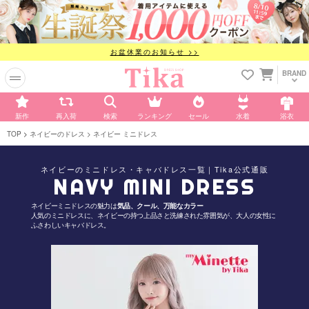
お盆休業のお知らせ >>
BRAND
新作
再入荷
検索
ランキング
セール
水着
浴衣
TOP
ネイビーのドレス
ネイビー ミニドレス
ネイビーのミニドレス・キャバドレス一覧｜Tika公式通販
NAVY MINI DRESS
ネイビーミニドレスの魅力は
気品、クール、万能なカラー
人気のミニドレスに、ネイビーの持つ上品さと洗練された雰囲気が、大人の女性に
ふさわしいキャバドレス。