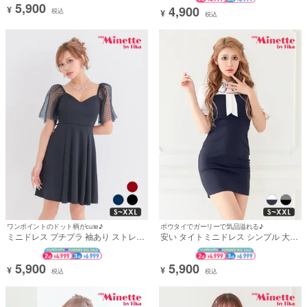
5,900
ト ネイビー 安い XXL 大きいサイズ
md20095]
4,900
¥
税込
¥
税込
キャバドレス (みのり着用) [th-
mdd10975]
ワンポイントのドット柄がcute♪
ボウタイでガーリーで気品溢れる♪
ミニドレス プチプラ 袖あり ストレッ
安い タイトミニドレス シンプル 大き
チ 半袖 シースルー 新人 ドット柄 背
いサイズ 大人 上品 フリル 半袖 ボウ
中魅せ 低身長 二の腕カバー Aライン
タイ バイカラー 胸元カバー プチプラ
ネイビー 安い XXL 大きいサイズ キャ
キャバドレス (波北かほ着用)
5,900
5,900
¥
¥
税込
税込
バドレス (きぃぃりぷ着用) [th-
md10927a]