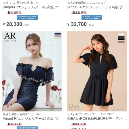
女性らしい華やかな印象に♡
大人の色気溢れるミニドレス♡
[Angel-R/エンジェルアール] 高級 ブラ
[Angel-R/エンジェルアール] 高級 ブラ
ンド ワンピース Aラインミニドレス
ンド タイトミニドレス 谷間 大人 ホル
レース キャミソール プリーツ コード
ターネック くびれ透け パールチェー
リボン
ン ラメ ビジュー
28,380
32,780
¥
¥
税込
税込
あざと可愛く谷間をアピール♡
ふんわりフレアシルエットがCUTE♡
[Angel-R/エンジェルアール] 高級 ブラ
[DEA.byROBEdeFLEURS/ディアバイ
ンド タイトミニドレス 谷間 オフショ
ローブドフルール] 高級 ブランド Aラ
ルダー シフォン フリル バストカット
インミニドレス 谷間 半袖 ウエストベ