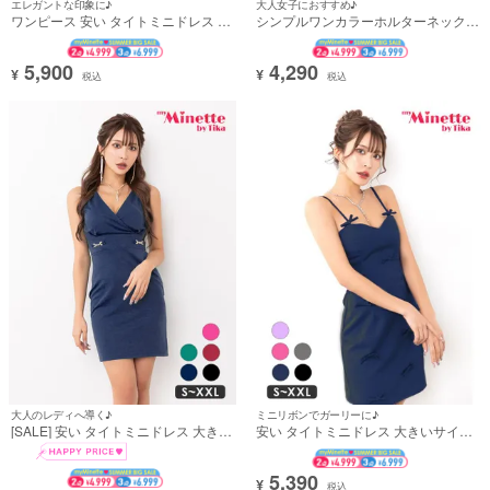
エレガントな印象に♪
大人女子におすすめ♪
ワンピース 安い タイトミニドレス 長
シンプルワンカラーホルターネックリ
袖 袖あり大人 上品 ストレッチ ギャザ
ボンタイトミニドレス (ちぴたん着用)
ー入り ワンカラー 裾ラップ (ちぴた
ん着用)
5,900
4,290
¥
¥
税込
税込
大人のレディへ導く♪
ミニリボンでガーリーに♪
[SALE] 安い タイトミニドレス 大きい
安い タイトミニドレス 大きいサイズ
サイズ 大人 ノースリーブ 上品 ストレ
キャミソール リボン プチプラ (ちぴ
ッチ ウエストゴールドチャーム (ちぴ
たん着用)
たん着用)
5,390
¥
税込