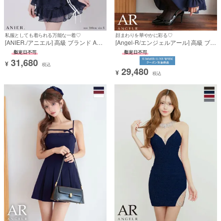
私服としても着られる万能な一着♡
顔まわりを華やかに彩る♡
[ANIER./アニエル] 高級 ブランド Aラ
[Angel-R/エンジェルアール] 高級 ブラ
インミニドレス セットアップ リボン
ンド ワンピース Aライン ミニドレス
ベアトップ スポーツミックスデザイ
長袖 オフショルダー シンプル 肩出し
31,680
ン ３段フリル バイカラー サテン シフ
パフスリーブ 2way フリル フェミニ
¥
税込
29,480
ォン
ン
¥
税込