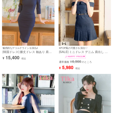
魅惑的なデコルテラインを演出♪
KPOP風の可愛さを演出♡
[韓国ドレス] 膝丈ドレス 袖あり 肩あ
[SALE] ミニドレス デニム 肩出し 二
き タックデザイン タイト ネイビー キ
の腕カバー ワンピース ウエストベル
15,400
¥
ャバドレス (Sサイズ～Lサイズ) (らむ
ト付き プリーツ Aライン キャバドレ
税込
6,900
¥
着用) [Anella]
ス (戦慄かなの着用) [tk-md10881]
通常価格
のところ
5,980
¥
税込