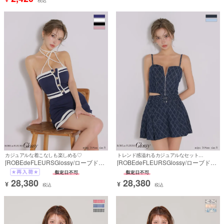
税込
カジュアルな着こなしも楽しめる♡
トレンド感溢れるカジュアルなセットアップ♡
[ROBEdeFLEURSGlossy/ローブドフ
[ROBEdeFLEURSGlossy/ローブドフ
ルールグロッシー] 高級 ブランド タイ
ルールグロッシー] 高級 ブランド Aラ
トミニドレス セットアップ ホルター
インミニドレス セットアップ キャミ
28,380
28,380
ネック 谷間 ネックリボン 2way ボー
ソール ジップ 谷間 ベルト付き デニム
¥
¥
税込
税込
ダー柄 ニット ボタン
格子柄