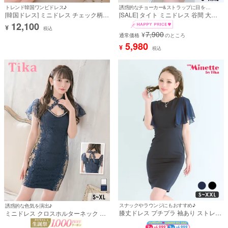
トレンド韓国ワンピドレス♪
誘惑的なチョーカー&ストラップに目を惹く♪
[韓国ドレス] ミニドレス チェック柄
[SALE] タイト ミニドレス 谷間 大き
スクエアネック バストカット 袖あり
いサイズ ブラックレース ストレッチ
12,100
¥
七分袖 襟付き 谷間魅せ タイトミニ キ
袖あり 七分袖 ペプラム チョーカー バ
税込
7,900
¥
ャバドレス (緩苺着用) [tk-mdkj-083a]
イカラー (明日花キララ着用)
通常価格
のところ
5,980
¥
税込
スナックやラウンジにもおすすめ♪
誘惑的な色気を演出♪
膝丈ドレス プチプラ 袖あり ストレッ
ミニドレス クロスホルターネック レ
チ 半袖 シフォン 同伴 新人 ラウンジ
ース 半袖 くびれ タイト 青 ネイビー
胸元カバー 低身長 二の腕カバー タイ
XL キャバドレス (黒崎みさ着用) [tk-