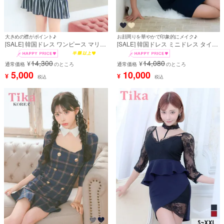
大きめの襟がポイント♪
お顔周りを華やかで印象的にメイク♪
[SALE] 韓国ドレス ワンピース マリン
[SALE] 韓国ドレス ミニドレス タイト
風 襟付き ボーダー ノースリーブ フリ
袖あり 二の腕カバー スクエアネック
ル Aライン ミニドレス (緩苺着用) [tk-
デコルテコード ゴールドボタン スト
14,300
14,080
¥
¥
mdk1056]
通常価格
のところ
レッチ パイピング 下着のまま ネイビ
通常価格
のところ
ー キャバドレス (uka着用) [tk-
5,000
10,000
¥
¥
税込
税込
mdk7047]