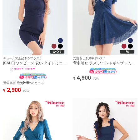
チュールで上品さをプラス♪
女性らしさ満載ドレス♪
[SALE] ワンピース 安い タイトミニド
背中魅せ ラメ フロントギャザー入り
レス 大人 ノースリーブ 上品 ストレッ
フリル袖 半袖 フレアミニドレス (あ
チ バストチュール ワンカラー (ちぴ
おぽん着用)
たん着用)
4,900
¥
税込
5,390
¥
通常価格
のところ
2,900
¥
税込