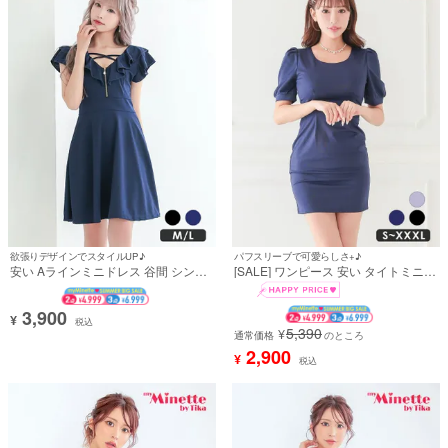
欲張りデザインでスタイルUP♪
パフスリーブで可愛らしさ+♪
安い Aラインミニドレス 谷間 シンプ
[SALE] ワンピース 安い タイトミニド
ル ストレッチ 半袖 ジップ ブラジャー
レス 大きいサイズ シンプル 大人 上品
のまま (向葵まる着用)
半袖 パフスリーブ ブラジャーのまま
(あいみん着用)
3,900
¥
税込
5,390
¥
通常価格
のところ
2,900
¥
税込