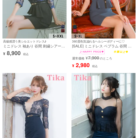
高級感漂う美シルエットドレス♪
360度色気溢れるヘルシーボディーに♡
ミニドレス 袖あり 谷間 刺繍シアーレ
[SALE] ミニドレス ペプラム 谷間 ス
ース バストジップ アシメペプラム ウ
トレッチ ホルターネックリボン ワッ
8,900
¥
エストベルト XXL 大きいサイズ タイ
フル素材 バイカラー XL ネイビー タ
税込
7,900
¥
ト ミニドレス (PyunA.着用) [tk-
イト キャバドレス (重川茉弥着用) [tk-
通常価格
のところ
md118501]
mdlb6005a]
2,980
¥
税込