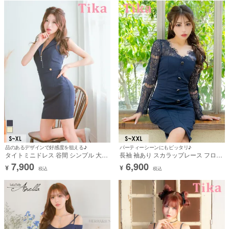
品のあるデザインで好感度を狙える♪
パーティーシーンにもピッタリ♪
タイトミニドレス 谷間 シンプル 大人
長袖 袖あり スカラップレース フロン
ノースリーブ 上品 ツイード バストジ
トボタン タイト 膝丈ドレス (Sサイズ
7,900
6,900
¥
¥
ップ 襟付き ブラジャーのまま ボタン
～XXLサイズ) (れいぽよ/キャバドレ
税込
税込
(MIYABI着用)
ス着用)