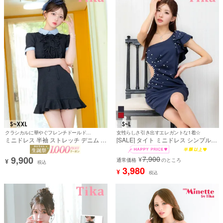
クラシカルに華やぐフレンチドールドレス♡
女性らしさ引き出すエレガントな1着☆
ミニドレス 半袖 ストレッチ デニム 襟
[SALE] タイト ミニドレス シンプル
付き ネックリボン 裾フリル 胸元カバ
大人 ストレッチ ワンショルダー ゴー
ー 下着のまま ネイビー XL XXL Aラ
ジャスフリル ホワイトパール ヌーデ
9,900
7,900
¥
イン キャバドレス (黒崎みさ着用) [tk-
ィーシアー切り替え キャバドレス
通常価格
のところ
¥
税込
md8665]
(MIYABI着用)
3,980
¥
税込