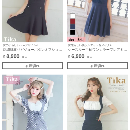
女の子らしいcuteデザイン♪
女性らしい美シルエットをメイク♪
刺繍縁取りビジューボタンオフショル
シースルー半袖ワンカラーフレアミニ
ダーフリル袖ワンカラーフレアミニド
ドレス (Sサイズ～Lサイズ) (せいせい/
8,900
6,900
¥
¥
レス (Sサイズ～XXLサイズ) (聖菜/キ
キャバドレス着用)
税込
税込
ャバドレス着用)
在庫切れ
在庫切れ