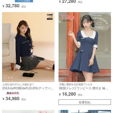
27,280
ラメ
ルト 襟付き ワンカラー ワッフル
¥
税込
32,780
¥
税込
上品な女の子らしさ溢れる♡
万能に着回せる正統派ワンピ♪
[DEA.byROBEdeFLEURS/ディアバイ
[韓国ドレス] ワンピース 襟付き 袖あ
ローブドフルール] 高級 ブランド Aラ
り バイカラー Aライン ミニドレス (緩
16,280
¥
インミニドレス 長袖 セットアップ ツ
苺着用) [tk-mdk5001]
税込
34,980
イード フロントボタン プリーツ
¥
税込
在庫切れ