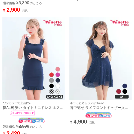
5,390
¥
通常価格
のところ
2,900
¥
税込
ワンカラーで上品に♪
キラっと光るラメがCute♪
[SALE] 安い タイトミニドレス ホステ
背中魅せ ラメフロントギャザー入り
ス 大きいサイズ シンプル 大人 ノース
フリル袖半袖フレアミニドレス (斉藤
リーブ ストレッチ ブラジャーのまま
らな着用)
(林姫奈妙着用)
4,900
¥
税込
2,990
¥
通常価格
のところ
2,420
¥