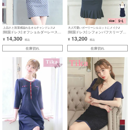
上品さと清潔感溢れるオルチャンドレス♪
大人可愛いガーリーシルエットにメイク♪
[韓国ドレス] オフショルダーレース×
[韓国ドレス] シフォンパフスリーブハ
ドット柄ショルダーフリルサロペット
イウエスト切替裾フリル半袖タイトミ
14,300
13,200
¥
¥
デザインタイトミニドレス (Sサイズ
ニドレス (Sサイズ～Lサイズ) (久保七
税込
税込
～Lサイズ) (戦慄かなの/キャバドレス
瀬/キャバドレス着用)
着用)
在庫切れ
在庫切れ