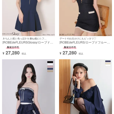
きちんと感と色っぽさを兼ね備えたフェミニンドレス♡
デートやお出かけにもピッタリ♡
[ROBEdeFLEURSGlossy/ローブドフ
[ROBEdeFLEURS/ローブドフルール]
ルールグロッシー] 高級 ブランド Aラ
高級 ブランド Aラインミニドレス ワ
インミニドレス ワンピース ジップ 半
ンピース ジップ レース 谷間 ノースリ
27,280
27,280
袖 襟付き 二の腕カバー シャツドッキ
ーブ クロシェニット フェイクポケッ
¥
¥
税込
税込
ング ボックスプリーツ
ト