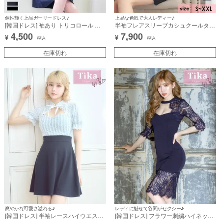
個性輝く上品ガーリードレス♪
上品な色気で大人レディー♪
[韓国ドレス] 袖あり トリコロール カ
半袖フレアスリーブカシュクールタッ
ラー ストレッチ フレア膝丈ドレス (M
ク切り替えギャザーレースタイトミニ
4,500
7,900
¥
¥
サイズ) (愛沢えみり/キャバドレス着
ドレス (Sサイズ～XXLサイズ) (久保
税込
税込
用)
七瀬/キャバドレス着用)
在庫切れ
在庫切れ
爽やかな可愛さ溢れる♪
レディに魅せて谷間がセクシー♪
[韓国ドレス] 半袖レースハイウエスト
[韓国ドレス] フラワー刺繍ハイネック