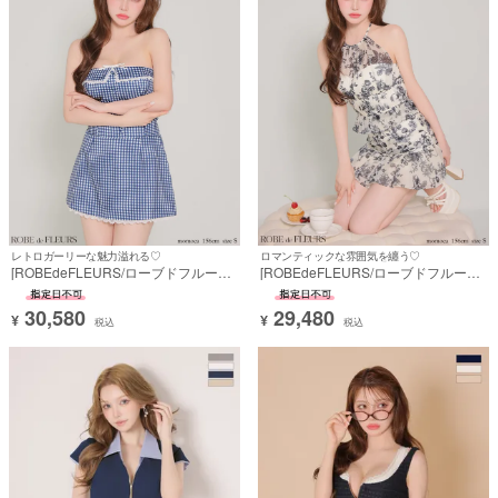
レトロガーリーな魅力溢れる♡
ロマンティックな雰囲気を纏う♡
[ROBEdeFLEURS/ローブドフルール]
[ROBEdeFLEURS/ローブドフルール]
高級 ブランド Aラインミニドレス セ
高級 ブランド Aラインミニドレス セ
ットアップ レースデザイン 谷間 リボ
ットアップ ホルターネック リボン 花
30,580
29,480
ン ベアトップ ギンガムチェック柄
柄 背中魅せ 胸元カバー シフォン
¥
¥
税込
税込