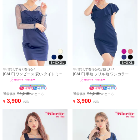
年代問わず長く着れる♪
年代問わず着れるのが嬉しい♪
[SALE] ワンピース 安い タイトミニド
[SALE] 半袖 フリル袖 ワンカラー シ
レス 長袖 ホステス 大きいサイズ シン
ンプル 胸元カバー タイトミニドレス
プル 大人 上品 (ちぴたん着用)
(ちぴたん着用)
4,290
4,290
¥
¥
通常価格
のところ
通常価格
のところ
3,900
3,900
¥
¥
税込
税込