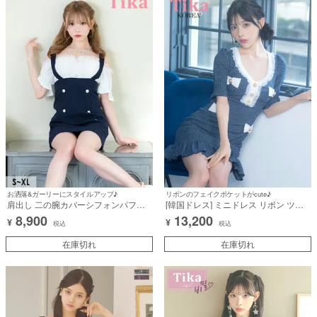
お洒落&ガーリーにスタイルアップ♪
リボンのフェイクポケットがcute♪
肩出し 二の腕カバーシフォンパフス
[韓国ドレス] ミニドレス リボン ツイ
リーブ切り替えツイードダブルボタン
ード 袖あり 五分袖 ゴールドボタン フ
8,900
13,200
¥
¥
サロペット風フレアミニドレス (Sサ
リル パイピング 裾フリル タイト キャ
税込
税込
イズ～XLサイズ) (若林萌々/キャバド
バドレス (緩苺着用) [tk-mdk138]
レス着用)
在庫切れ
在庫切れ