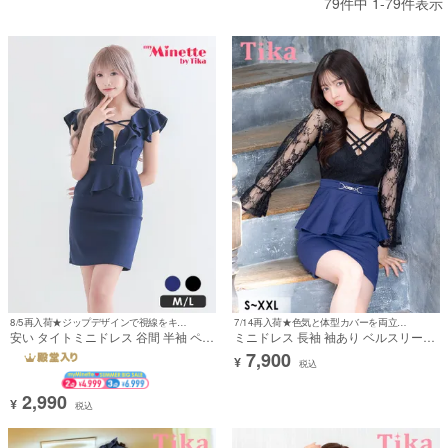
79
件中
1
-
79
件表示
8/5再入荷★ジップデザインで視線をキャッチ♪
7/14再入荷★色気と体型カバーを両立する黄金比デザイン☆彡
安い タイトミニドレス 谷間 半袖 ペプ
ミニドレス 長袖 袖あり ベルスリーブ
ラム ワンカラー クロスバストコード
ブラックレース ペプラム 谷間 ダブル
7,900
¥
ブラジャーのまま (向葵まる着用)
クロスネック ウエストベルト ストレ
税込
ッチ バイカラー お腹カバー 二の腕カ
バー 大きいサイズ XL XXL 黒 ネイビ
2,990
¥
ー タイト キャバドレス (黒嵜菜々子
税込
着用) [tk-md1280m-h]