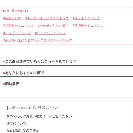
膝丈ドレス
ホルターネックのミニドレス
タイトミニドレス
谷間魅せミニドレス
せいせいちゃん着用
美脚魅せミニドレス
ハッピープライス
パープル ミニドレス
高身長が気になる方へオススメのキャバドレス
■
この商品を見ている人はこちらも見ています
■
あなたにおすすめの商品
■
閲覧履歴
ご購入の前に必ずご確認ください
初めての方はお買い物ガイドをご覧ください
採寸について
品質に関してのご注意