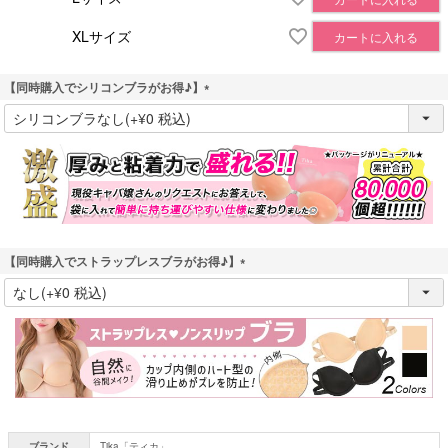
XLサイズ
カートに入れる
【同時購入でシリコンブラがお得♪】
(
必
須
)
【同時購入でストラップレスブラがお得♪】
(
必
須
)
ブランド
Tika「ティカ」