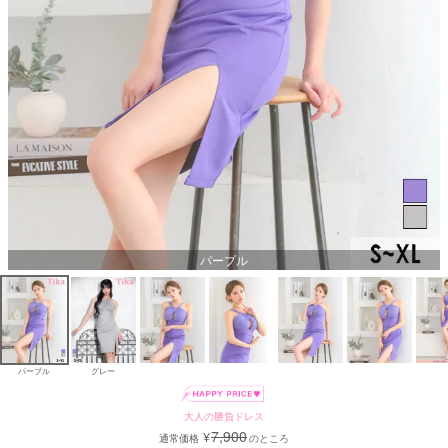
パープル
パープル
グレー
大人の勝負ドレス
7,900
¥
通常価格
のところ