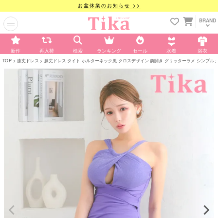
お盆休業のお知らせ >>
BRAND
新作
再入荷
検索
ランキング
セール
水着
浴衣
TOP
膝丈ドレス
膝丈ドレス タイト ホルターネック風 クロスデザイン 前開き グリッターラメ シンプル 大人 上品