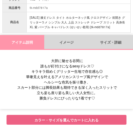
商品番号
tk-mdd7817a
[SALE] 膝丈ドレス タイト ホルターネック風 クロスデザイン 前開き グ
商品名
リッターラメ シンプル 大人 上品 ストレッチ ドレープ スリット 高身長
XL 紫 パープル キャバドレス (せいせい着用) [tk-mdd7817a]
アイテム説明
イメージ
サイズ・詳細
大胆に魅せる谷間に
誰もが釘付けになるsexyドレス♡
キラキラ煌めくグリッター生地で存在感も◎
華奢見えを叶えるアメリカンスリーブ風デザインで
ヘルシーな色気を振り撒き、
スカート部分には脚長効果も期待できる深く入ったスリットで
立ち姿も座り姿も美しい大人女性に。
勝負ドレスにぴったりな1着です♡
■サイズ表
カラー・サイズを選んでカートに入れる