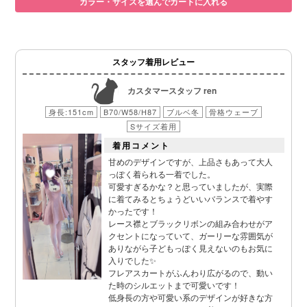
カラー・サイズを選んでカートに入れる
スタッフ着用レビュー
カスタマースタッフ ren
身長:151cm
B70/W58/H87
ブルベ冬
骨格ウェーブ
Sサイズ着用
着用コメント
甘めのデザインですが、上品さもあって大人
っぽく着られる一着でした。
可愛すぎるかな？と思っていましたが、実際
に着てみるとちょうどいいバランスで着やす
かったです！
レース襟とブラックリボンの組み合わせがア
クセントになっていて、ガーリーな雰囲気が
ありながら子どもっぽく見えないのもお気に
入りでした✨
フレアスカートがふんわり広がるので、動い
た時のシルエットまで可愛いです！
低身長の方や可愛い系のデザインが好きな方