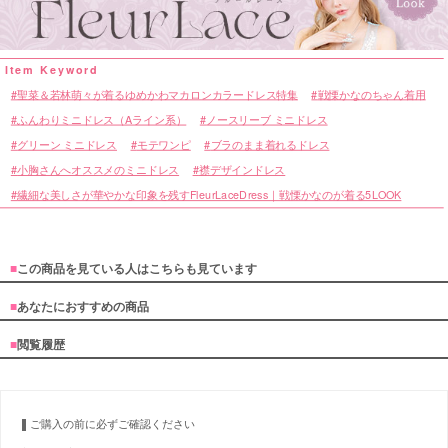
聖菜＆若林萌々が着るゆめかわマカロンカラードレス特集
戦慄かなのちゃん着用
ふんわりミニドレス（Aライン系）
ノースリーブ ミニドレス
グリーン ミニドレス
モテワンピ
ブラのまま着れるドレス
小胸さんへオススメのミニドレス
襟デザインドレス
繊細な美しさが華やかな印象を残すFleurLaceDress｜戦慄かなのが着る5LOOK
■
この商品を見ている人はこちらも見ています
■
あなたにおすすめの商品
■
閲覧履歴
■カラーバリエーション
ご購入の前に必ずご確認ください