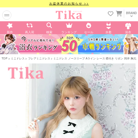
お盆休業のお知らせ >>
BRAND
新作
再入荷
検索
ランキング
セール
水着
浴衣
TOP
ミニドレス
フレアミニドレス
ミニドレス ノースリーブ Aライン レース 襟付き リボン 同伴 胸元カバー