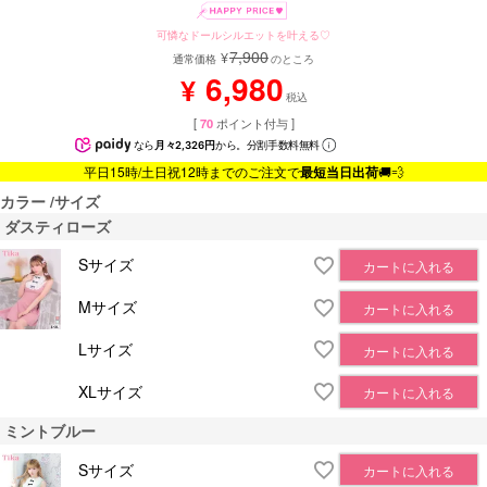
可憐なドールシルエットを叶える♡
7,900
¥
通常価格
のところ
6,980
¥
税込
[
70
ポイント付与 ]
なら
月々2,326円
から。分割手数料無料
平日15時/土日祝12時までのご注文で
最短当日出荷
🚚💨
カラー
サイズ
ダスティローズ
Sサイズ
カートに入れる
Mサイズ
カートに入れる
Lサイズ
カートに入れる
XLサイズ
カートに入れる
ミントブルー
Sサイズ
カートに入れる