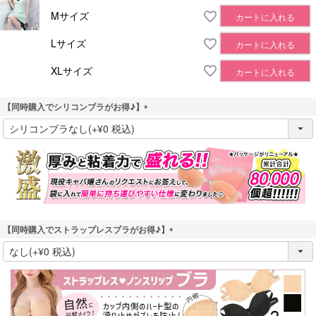
Mサイズ
カートに入れる
Lサイズ
カートに入れる
XLサイズ
カートに入れる
【同時購入でシリコンブラがお得♪】
(
必
須
)
【同時購入でストラップレスブラがお得♪】
(
必
須
)