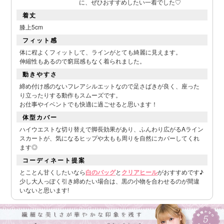
に、ぜひおすすめしたい一着でした♡
着丈
膝上5cm
フィット感
体に程よくフィットして、ラインがとても綺麗に見えます。
伸縮性もあるので窮屈感もなく着られました。
動きやすさ
締め付け感のないフレアシルエットなので足さばきが良く、座った
り立ったりする動作もスムーズです。
お仕事やイベントでも快適に過ごせると思います！
■スペック表
体型カバー
ハイウエストな切り替えで脚長効果があり、ふんわり広がるAライン
スカートが、気になるヒップや太もも周りを自然にカバーしてくれ
ます◎
コーディネート提案
とことん甘くしたいなら
白のバッグ
と
クリアヒール
がおすすめです♪
少し大人っぽく引き締めたい場合は、黒の小物を合わせるのが間違
いないと思います!