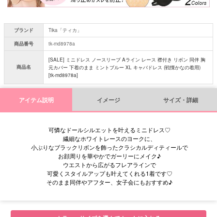
ブランド
Tika「ティカ」
商品番号
tk-md8978a
[SALE] ミニドレス ノースリーブ Aライン レース 襟付き リボン 同伴 胸
商品名
元カバー 下着のまま ミントブルー XL キャバドレス (戦慄かなの着用)
[tk-md8978a]
アイテム説明
イメージ
サイズ・詳細
可憐なドールシルエットを叶えるミニドレス♡
繊細なホワイトレースのヨークに、
小ぶりなブラックリボンを飾ったクラシカルディティールで
お顔周りを華やかでガーリーにメイク♪
ウエストから広がるフレアラインで
可愛くスタイルアップも叶えてくれる1着です♡
そのまま同伴やアフター、女子会にもおすすめ♪
■サイズ表