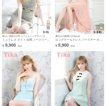
程よい肌見せが叶うフェミニンデザイン♪
胸元＆お腹透けがSexy♪
ミニドレス タイト 谷間 ノースリーブ
ロングテールドレス バースデー ホル
上品 チェック柄 ウエストベルト付き
ターネック レース 谷間 シフォン 低身
9,900
5,900
¥
¥
ブラジャーのまま バストジップ ネッ
長 Aライン ピンク XL XXL キャバド
税込
税込
クリボン 刺繍 裾フリル グレー XL キ
レス (戦慄かなの着用)［tk-md1057］
ャバドレス (戦慄かなの着用) [tk-
mdjj7436a]