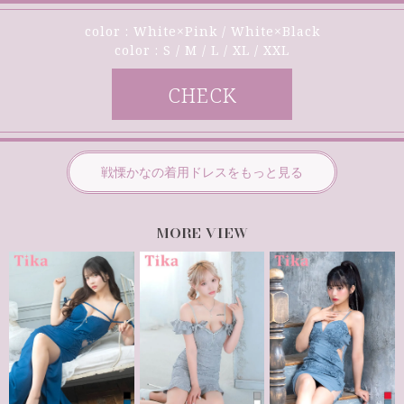
color : White×Pink / White×Black
color : S / M / L / XL / XXL
CHECK
戦慄かなの着用ドレスをもっと見る
more view