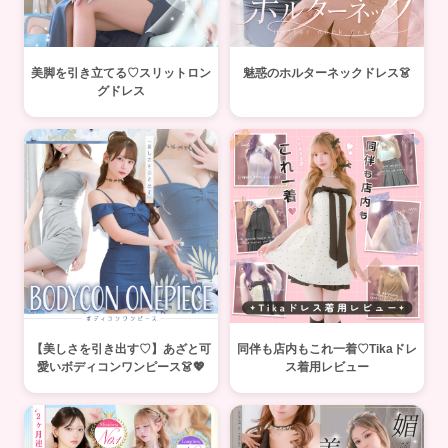
美脚を引き立てる♡スリットロン
魅惑のホルターネックドレス👗
グドレス
【美しさを引き出す♡】あざと可
同伴も店内もこれ一着♡Tikaドレ
愛いボディコンワンピース👗💖
ス着用レビュー