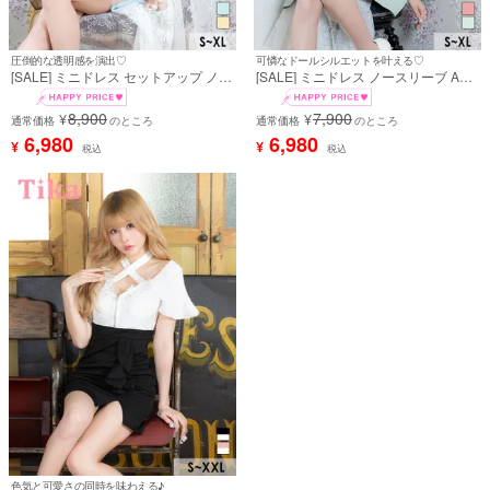
圧倒的な透明感を演出♡
可憐なドールシルエットを叶える♡
[SALE] ミニドレス セットアップ ノー
[SALE] ミニドレス ノースリーブ Aラ
スリーブ 立体フラワー 刺繍 リボン 谷
イン レース 襟付き リボン 同伴 胸元
間 シアー ストレッチ タイト パステル
カバー 下着のまま ミントブルー XL
8,900
7,900
¥
¥
水色 XL キャバドレス (戦慄かなの着
通常価格
のところ
キャバドレス (戦慄かなの着用) [tk-
通常価格
のところ
用) [tk-mds268009a]
md8978a]
6,980
6,980
¥
¥
税込
税込
色気と可愛さの同時を味わえる♪