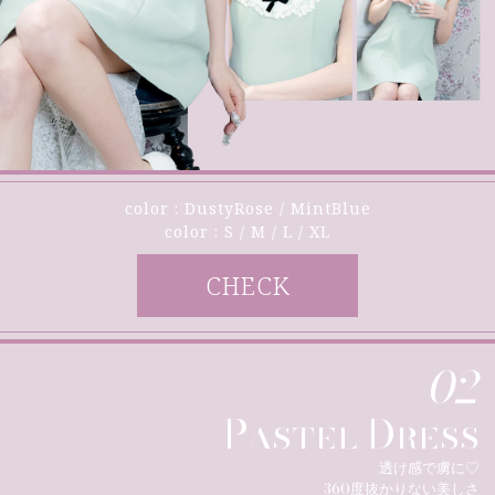
color : DustyRose / MintBlue
color : S / M / L / XL
CHECK
02
Pastel Dress
透け感で虜に♡
360度抜かりない美しさ