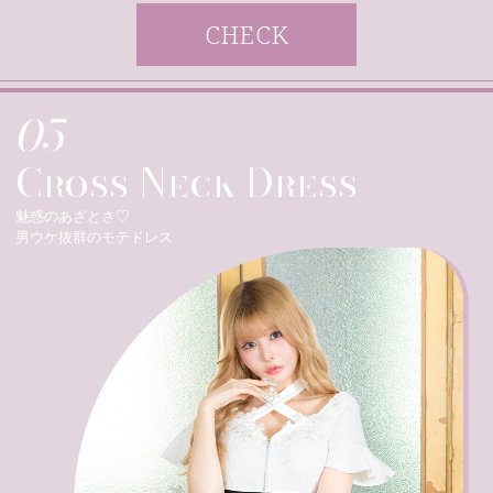
CHECK
05
Cross Neck Dress
魅惑のあざとさ♡
男ウケ抜群のモテドレス