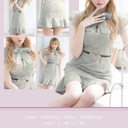
color : AshGray / Ivory / PinkBeige
color : S / M / L / XL