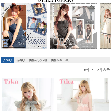
人気順
新着順
価格が安い順
価格が高い順
5
件中
1
-
5
件表示