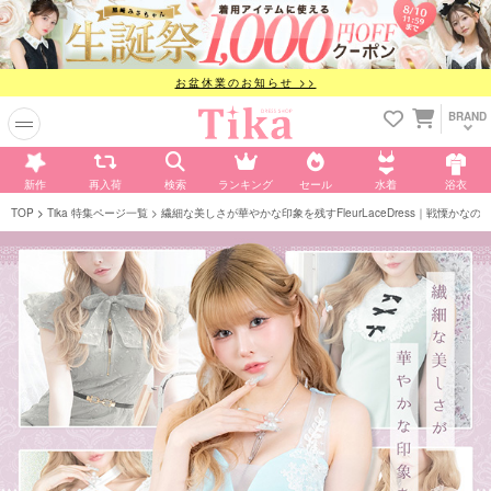
お盆休業のお知らせ >>
BRAND
新作
再入荷
検索
ランキング
セール
水着
浴衣
TOP
Tika 特集ページ一覧
繊細な美しさが華やかな印象を残すFleurLaceDress｜戦慄かなのが