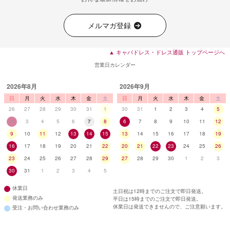
メルマガ登録
▲ キャバドレス・ドレス通販 トップページへ
営業日カレンダー
2026年8月
2026年9月
日
月
火
水
木
金
土
日
月
火
水
木
金
土
26
27
28
29
30
31
1
30
31
1
2
3
4
5
2
3
4
5
6
7
8
6
7
8
9
10
11
12
9
10
11
12
13
14
15
13
14
15
16
17
18
19
16
17
18
19
20
21
22
20
21
22
23
24
25
26
23
24
25
26
27
28
29
27
28
29
30
1
2
3
30
31
1
2
3
4
5
休業日
土日祝は12時までのご注文で即日発送。
発送業務のみ
平日は15時までのご注文で即日発送。
休業日は発送できませんので、ご注意願います。
受注・お問い合わせ業務のみ