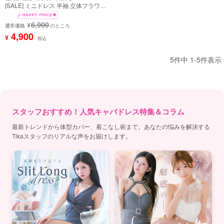
[SALE] ミニドレス 半袖 立体フラワー
刺繍 ジップ クロスネック バイカラー
ストレッチ 縦フリル 白 黒 XL XXL タ
6,900
¥
イト キャバドレス (戦慄かなの着用)
通常価格
のところ
［tk-md084514b］
4,900
¥
税込
5
件中
1
-
5
件表示
スタッフおすすめ！人気キャバドレス特集＆コラム
最新トレンドから体型カバー、着こなし術まで。あなたの悩みを解決する
Tikaスタッフのリアルな声をお届けします。