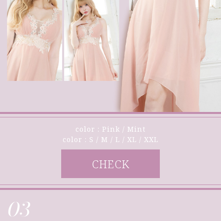
color : Pink / Mint
color : S / M / L / XL / XXL
CHECK
03