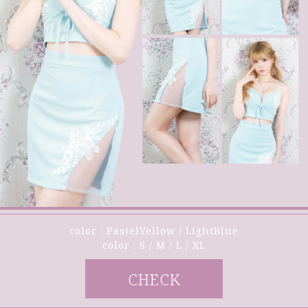
color : PastelYellow / LightBlue
color : S / M / L / XL
CHECK