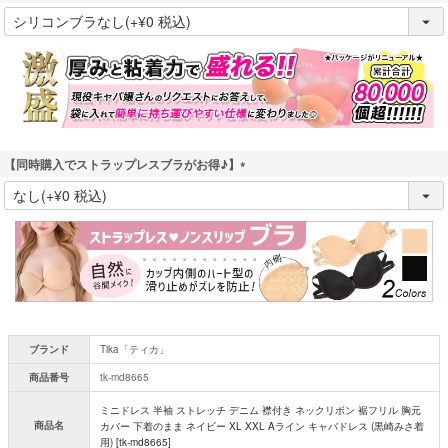
(
必
須
)
【同時購入でストラップレスブラがお得♪】
(
必
須
)
ブランド
Tika「ティカ」
商品番号
tk-md8665
ミニドレス 半袖 ストレッチ デニム 襟付き ネックリボン 裾フリル 胸元
商品名
カバー 下着のまま ネイビー XL XXL Aライン キャバドレス (黒崎みさ着
用) [tk-md8665]