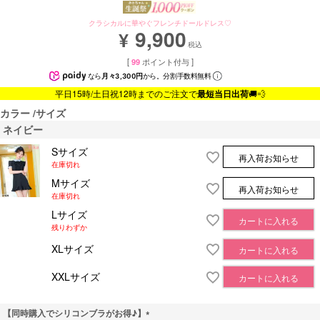
クラシカルに華やぐフレンチドールドレス♡
9,900
¥
税込
[
99
ポイント付与 ]
なら
月々3,300円
から。分割手数料無料
平日15時/土日祝12時までのご注文で
最短当日出荷
🚚💨
カラー
サイズ
ネイビー
Sサイズ
再入荷お知らせ
在庫切れ
Mサイズ
再入荷お知らせ
在庫切れ
Lサイズ
カートに入れる
残りわずか
XLサイズ
カートに入れる
XXLサイズ
カートに入れる
【同時購入でシリコンブラがお得♪】