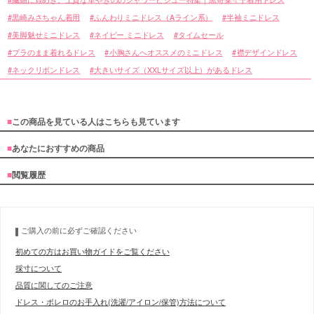
黒崎みさちゃん着用
ふんわりミニドレス（Aライン系）
半袖ミニドレス
美脚魅せミニドレス
ネイビー ミニドレス
タイムセール
ブラのまま着れるドレス
小胸さんへオススメのミニドレス
襟デザインドレス
ネックリボンドレス
大きいサイズ（XXLサイズ以上）があるドレス
■
この商品を見ている人はこちらも見ています
■
あなたにおすすめの商品
■
閲覧履歴
ご購入の前に必ずご確認ください
初めての方はお買い物ガイドをご覧ください
採寸について
品質に関してのご注意
ドレス・ボレロのお手入れ(洗濯/アイロン/保管)方法について