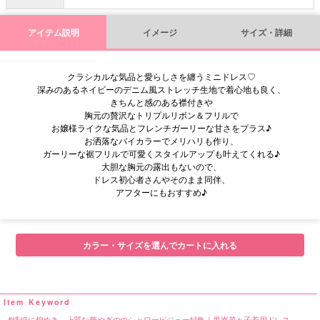
アイテム説明
イメージ
サイズ・詳細
クラシカルな気品と愛らしさを纏うミニドレス♡
深みのあるネイビーのデニム風ストレッチ生地で着心地も良く、
きちんと感のある襟付きや
胸元の贅沢なトリプルリボン＆フリルで
お嬢様ライクな気品とフレンチガーリーな甘さをプラス♪
お洒落なバイカラーでメリハリも作り、
ガーリーな裾フリルで可愛くスタイルアップも叶えてくれる♪
大胆な胸元の露出もないので、
ドレス初心者さんやそのまま同伴、
アフターにもおすすめ♪
■サイズ表
カラー・サイズを選んでカートに入れる
繊細に煌めき。上質な華やぎののシャワービジュー特集｜黒嵜菜々子着用ドレス