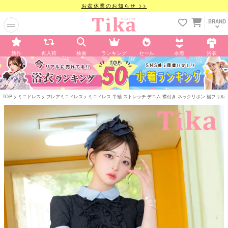
お盆休業のお知らせ >>
BRAND
新作
再入荷
検索
ランキング
セール
水着
浴衣
TOP
ミニドレス
フレアミニドレス
ミニドレス 半袖 ストレッチ デニム 襟付き ネックリボン 裾フリル 胸元カ