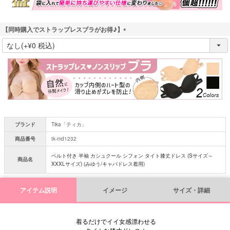
【同時購入でストラップレスブラがお得♪】
(
必
須
)
ブランド
Tika「ティカ」
商品番号
tk-md1232
ベルト付き 半袖 カシュクール シフォン タイト膝丈ドレス (Sサイズ～
商品名
XXXLサイズ) (みゆう/キャバドレス着用)
アイテム説明
イメージ
サイズ・詳細
着るだけでイイ女感漂わせる