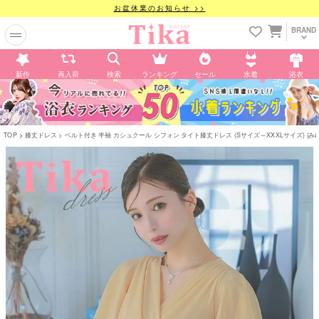
お盆休業のお知らせ >>
BRAND
新作
再入荷
検索
ランキング
セール
水着
浴衣
TOP
膝丈ドレス
ベルト付き 半袖 カシュクール シフォン タイト膝丈ドレス (Sサイズ～XXXLサイズ) (み