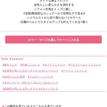
タイトな膝丈ドレス☆
女性らしい柔らかさを演出する
シフォン生地をトップに施し、
小顔効果抜群なカシュクールで谷間をチラ見せ♪
ハイウエストから切り替わるバイカラーと
付属のベルトでスタイルアップも叶えてくれる1着☆
■サイズ表
カラー・サイズを選んでカートに入れる
膝丈ドレス
半袖ミニドレス
タイトミニドレス
ウエストベルトミニドレス
低身長が気になる方へオススメのキャバドレス
ベージュ ミニドレス
みゆうちゃん着用
イエロー ミニドレス
大きいサイズ（XXLサイズ以上）があるドレス
高身長が気になる方へオススメのキャバドレス
■
この商品を見ている人はこちらも見ています