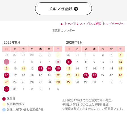
メルマガ登録
▲ キャバドレス・ドレス通販 トップページへ
営業日カレンダー
2026年8月
2026年9月
日
月
火
水
木
金
土
日
月
火
水
木
金
土
26
27
28
29
30
31
1
30
31
1
2
3
4
5
2
3
4
5
6
7
8
6
7
8
9
10
11
12
9
10
11
12
13
14
15
13
14
15
16
17
18
19
16
17
18
19
20
21
22
20
21
22
23
24
25
26
23
24
25
26
27
28
29
27
28
29
30
1
2
3
30
31
1
2
3
4
5
■ディティール
休業日
土日祝は12時までのご注文で即日発送。
発送業務のみ
平日は15時までのご注文で即日発送。
休業日は発送できませんので、ご注意願います。
受注・お問い合わせ業務のみ