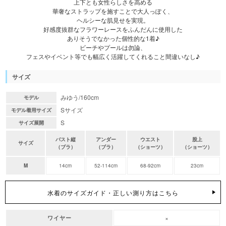
上下とも女性らしさを高める
華奢なストラップを施すことで大人っぽく、
ヘルシーな肌見せを実現。
好感度抜群なフラワーレースをふんだんに使用した
ありそうでなかった個性的な1着♪
ビーチやプールは勿論、
フェスやイベント等でも幅広く活躍してくれること間違いなし♪
サイズ
みゆう/160cm
モデル
Sサイズ
モデル着用サイズ
S
サイズ展開
バスト縦
アンダー
ウエスト
股上
サイズ
（ブラ）
（ブラ）
（ショーツ）
（ショーツ）
M
14cm
52-114cm
68-92cm
23cm
水着のサイズガイド・正しい測り方はこちら
×
ワイヤー