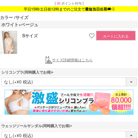
[
30
ポイント付与 ]
平日15時/土日祝12時までのご注文で
最短当日出荷
🚚💨
カラー
サイズ
ホワイト×ベージュ
Sサイズ
カートに入れる
サイズ詳細情報はこちら
シリコンブラ(同時購入でお得)
(
必
須
)
ウェッジソールサンダル(同時購入でお得)
(