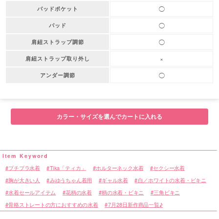
◯
パッドポケット
◯
パッド
◯
肩紐ストラップ調節
×
肩紐ストラップ取り外し
◯
アンダー調節
カラー・サイズを選んでカートに入れる
プチプラ水着
Tika「ティカ」
ホルターネック水着
セクシー水着
胸が大きい人
みゆうちゃん着用
ギャル水着
白／ホワイトの水着・ビキニ
水着セールアイテム
花柄の水着
柄の水着・ビキニ
三角ビキニ
骨格ストレートの方におすすめの水着
7月28日新作商品一覧♪