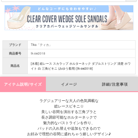
必
須
)
ブランド
Tika「ティカ」
商品番号
tk-sw2018
[水着] 総レース スカラップ ホルターネック ダブルストリング 清楚 ホワ
商品名
イト 白 三角ビキニ (みゆう着用) [tk-sw2018]
アイテム説明/サイズ
イメージ
詳細/注意事項
ラグジュアリーな大人の色気満載な
総レースビキニ☆
美しい谷間を演出する三角ブラと
長さ調節可能なホルターネックで
魅力的なバストラインを作り、
パッドの入れ替えや追加もできるので
お好みで理想の谷間に盛れちゃう嬉しいデザイン♪