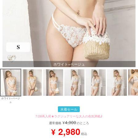
ホワイト×ベージュ
ホワイト×ベージ
ュ
水着セール
7/28再入荷★ラグジュアリーな大人の色気満載♪
4,900
¥
通常価格
のところ
2,980
¥
税込