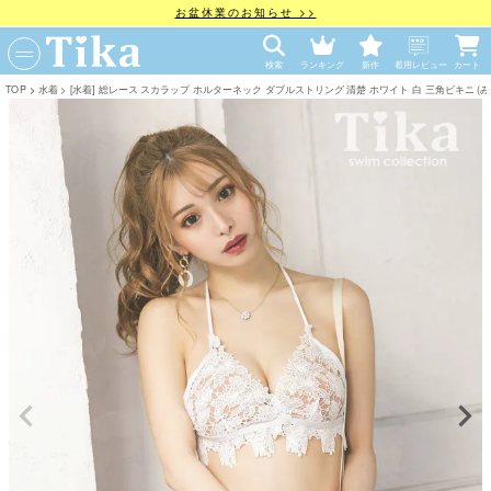
お盆休業のお知らせ >>
検索
ランキング
新作
着用レビュー
カート
TOP
水着
[水着] 総レース スカラップ ホルターネック ダブルストリング 清楚 ホワイト 白 三角ビキニ (みゆう着用