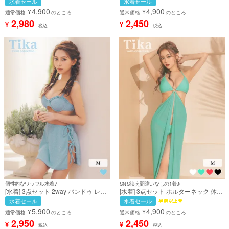
水着セール
水着セール
みたいな 清楚系 ガーリー パープル 紫
シー ギャル ビキニ 白 ホワイト 黒 ブ
4,900
4,900
¥
¥
Lサイズあり 大きいサイズ ビキニ (上
ラック (聖菜着用)［tk-swy1084a］
通常価格
のところ
通常価格
のところ
ノ堀結愛着用) [tk-sw3039b]
2,980
2,450
¥
¥
税込
税込
個性的なワッフル水着♪
SNS映え間違いなしの1着♪
[水着] 3点セット 2way バンドゥ レー
[水着] 3点セット ホルターネック 体型
スアップ フレアスカート 体型カバー
カバー ロングパレオ付き チェーンベ
水着セール
水着セール
ワッフル ギャル ブルー ビキニ (松葉
ルト インポート風 セクシー ギャル 緑
5,900
4,900
¥
¥
愛海着用) [tk-sw49063]
グリーン 三角ビキニ (せいせい着用)
通常価格
のところ
通常価格
のところ
[tk-swy016b]
2,950
2,450
¥
¥
税込
税込