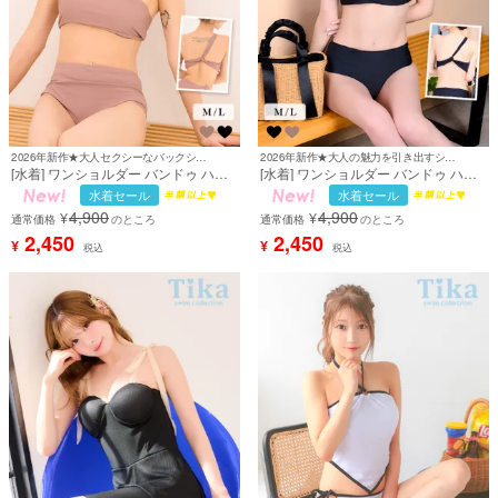
2026年新作★大人セクシーなバックシャンデザイン♪
2026年新作★大人の魅力を引き出すシンプルビキニ☆
[水着] ワンショルダー バンドゥ ハイ
[水着] ワンショルダー バンドゥ ハイ
ウエスト アシンメトリー ヘルシー シ
ウエスト アシンメトリー ヘルシー シ
水着セール
水着セール
ンプル モノトーン クール ビキニ モカ
ンプル モノトーン クール 黒 ブラック
4,900
4,900
¥
¥
Lサイズあり 大きいサイズ
ビキニ Lサイズあり 大きいサイズ (聖
通常価格
のところ
通常価格
のところ
(KATOMIKA着用) [tk-sw2135a]
菜着用) [tk-sw2135]
2,450
2,450
¥
¥
税込
税込