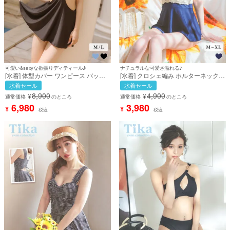
可愛い&sexyな欲張りディティール♪
ナチュラルな可愛さ溢れる♪
[水着] 体型カバー ワンピース バック
[水着] クロシェ編み ホルターネック
リボン バストクロス ウエストカット
韓国風 体型カバー ガーリー ワンピー
水着セール
水着セール
アウト シンプル カジュアル セクシー
スビキニ (アイボリー×ブルー/聖菜着
8,900
4,900
¥
¥
ビキニ 黒 ブラック Lサイズあり 大き
用)
通常価格
のところ
通常価格
のところ
いサイズ (せいせい着用) [tk-
6,980
3,980
¥
¥
税込
税込
swsq20073b]