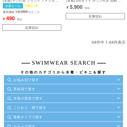
[水着] ヤシの木 プリント アメリカン
[水着] 3点セット ガウン付き 花柄 ボ
スリーブ ドロスト ビスチェ 体型カバ
タニカル柄 ピンク クロスデザイン 体
5,900
水着セール
¥
ー ギャル タンキニ 黒 ブラック ビキ
型カバー 二の腕カバー 盛れる ビーチ
税込
4,900
¥
ニ (サイバージャパンMIYABI着用) [tk-
海 リゾート ビキニ (橋本梨菜着用) [tk-
通常価格
のところ
sw1040a]
sw221]
在庫切れ
490
¥
税込
在庫切れ
64
件中
1
-
64
件表示
SWIMWEAR SEARCH
その他のカテゴリから水着・ビキニを探す
お悩み別で探す
系統別で探す
水着の形状で探す
こだわり・柄で探す
骨格タイプで探す
カラーで探す