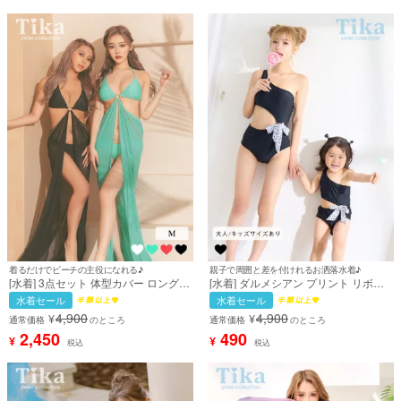
着るだけでビーチの主役になれる♪
親子で周囲と差を付けれるお洒落水着♪
[水着] 3点セット 体型カバー ロングパ
[水着] ダルメシアン プリント リボン
レオ付き チェーンベルト インポート
ワンショル モノキニ 黒 ブラック ビキ
水着セール
水着セール
風 セクシー ギャル 黒 ブラック 緑 三
ニ (聖菜/蘭愛着用) [tk-swx2108]
4,900
4,900
¥
¥
角ビキニ (せいせい/あいみ着用) [tk-
通常価格
のところ
通常価格
のところ
swy016a]
2,450
490
¥
¥
税込
税込