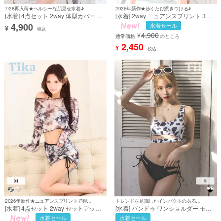
7/28再入荷★ヘルシーな肌見せ水着♪
2026年新作★歩くたび惹きつける♪
[水着] 4点セット 2way 体型カバー 三
[水着] 2way ニュアンスプリント 3点
角ビキニ ホルターネック ショート丈
セット ホルターネック 体型カバー バ
4,900
水着セール
¥
袖あり ヘルシー パレオ付き ギャル 黒
ックシャン 脚カバー ロングスカート
税込
4,900
¥
ブラック ビキニ (浦西ひかる着用) [tk-
グリーン 大人リゾート ビキニ (聖菜
通常価格
のところ
sw90013b]
着用) [tk-sw8872]
2,450
¥
税込
2026年新作★ニュアンスプリントで視線を独占♡
トレンドを意識したインパクトのあるセクシー水着♪
[水着] 4点セット 2way セットアップ
[水着] バンドゥ ワンショルダー モノ
体型カバー ハイウエスト 三角ビキニ
トーン モウ柄 カットアウト ヘルシー
水着セール
水着セール