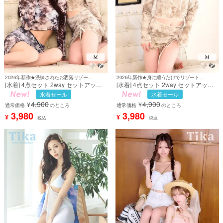
2026年新作★洗練されたお洒落リゾートスタイル♪
2026年新作★身に纏うだけでリゾートムードを加速♪
[水着] 4点セット 2way セットアップ
[水着] 4点セット 2way セットアップ
体型カバー ハイウエスト 三角ビキニ
体型カバー ハイウエスト 三角ビキニ
水着セール
水着セール
背中カバー 袖あり タンキニ ドロスト
背中カバー 袖あり タンキニ ドロスト
4,900
4,900
¥
¥
スカートタイプ ギャル 大理石柄 マー
スカートタイプ ギャル 大理石柄 マー
通常価格
のところ
通常価格
のところ
ブル モカベージュ ブラック 黒 モノト
ブル モカベージュ ブラック 黒 モノト
3,980
3,980
¥
¥
税込
税込
ーン (若林萌々/聖菜着用) [tk-sw8867]
ーン (若林萌々着用) [tk-sw8867a]