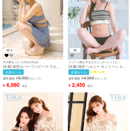
引き締まったくびれを作る♪
リゾート映えするエスニック×ニットビキニ♪
[水着] 体型カバー ワンピース ウエス
[水着] 海外 ヘルシー モノトーン エス
トカット バックリボン バストクロス
ニック ニット ビスチェ 黒 ブラック
水着セール
水着セール
シンプル セクシー ビキニ Lサイズあ
ギャル ビキニ (雨宮由乙花着用) [tk-
8,900
4,900
¥
¥
り 大きいサイズ ダスティブルー (あ
sw783]
通常価格
のところ
通常価格
のところ
いみ着用) [tk-swsq20073a]
6,980
2,450
¥
¥
税込
税込