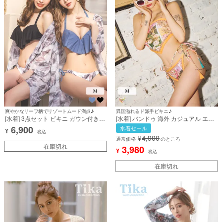
爽やかなリーフ柄でリゾートムード満点♪
異国溢れるド派手ビキニ♪
[水着] 3点セット ビキニ ガウン付き
[水着] バンドゥ 海外 カジュアル エス
フリル バンドゥ リーフ柄 ボタニカル
ニック ギャル オレンジ ヴィンテージ
6,900
水着セール
¥
柄 体型カバー 二の腕カバー 脚カバー
スカーフ柄 ビジュー ビキニ (PyunA
税込
4,900
¥
盛れる ギャル セクシー 海 プール リ
着用) [tk-swjf8005]
通常価格
のところ
ゾート (ゆんころ/久保七瀬着用) [tk-
在庫切れ
3,980
¥
税込
sw9009]
在庫切れ