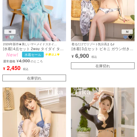
2026年新作★美しいマーメイドスタイルに♡
着るだけでリゾート気分高まる♪
[水着] 4点セット 2way タイダイ タン
[水着] 3点セット ビキニ ガウン付き
キニ ホルターネック 体型カバー 脚
フリル バンドゥ リーフ柄 ボタニカル
6,900
水着セール
¥
カバー袖あり ロングスカート 水色 大
柄 体型カバー 二の腕カバー 袖あり ブ
税込
4,900
¥
人リゾート ビキニ (聖菜着用) [tk-
ラック (久保七瀬着用) [tk-sw9009a]
通常価格
のところ
sw2542]
在庫切れ
2,450
¥
税込
在庫切れ