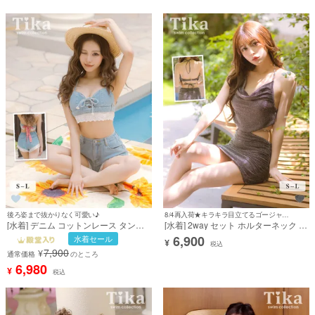
後ろ姿まで抜かりなく可愛い♪
8/4再入荷★キラキラ目立てるゴージャス水着♪
[水着] デニム コットンレース タンキ
[水着] 2way セット ホルターネック 体
ニ ショートパンツ バストレースアッ
型カバー ドレープ ビスチェ タンキニ
6,900
水着セール
¥
プ ギンガムチェック リボン ホルター
スカートタイプ グリッターラメ ギャ
税込
7,900
¥
ネック 体型カバー バックシャン カジ
ル シルバー Lサイズあり 大きいサイ
通常価格
のところ
ュアル Lサイズあり 大きいサイズ ブ
ズ ビキニ (れいぽよ着用)［tk-
6,980
¥
税込
ルー ビキニ (せいせい着用) [tk-
swa32464］
swa31701]