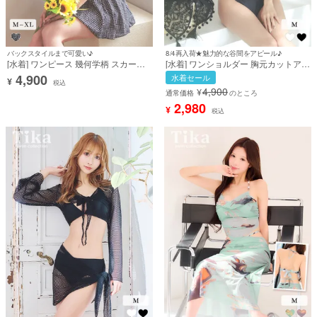
バックスタイルまで可愛い♪
8/4再入荷★魅力的な谷間をアピール♪
[水着] ワンピース 幾何学柄 スカート
[水着] ワンショルダー 胸元カットアウ
体型カバー ドロスト バックシャン レ
ト ハイウエスト アシンメトリー モノ
4,900
水着セール
¥
トロモダン ブラック 黒 モノトーン ビ
トーン クール 黒 ブラック ビキニ (み
税込
4,900
¥
キニ (久保七瀬着用) [tk-swwy2210]
ゆう着用) [tk-sw202203]
通常価格
のところ
2,980
¥
税込