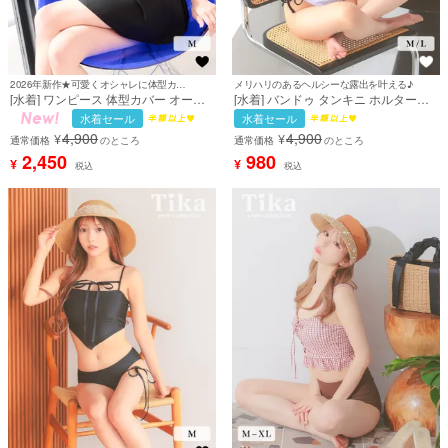
2026年新作★可愛くオシャレに体型カバーを実現♪
メリハリのあるヘルシーな露出を叶える♪
[水着] ワンピース 体型カバー オール
[水着] バンドゥ タンキニ ホルターネ
インワン バイカラー ショルダーリボ
ック スカーフ風 体型カバー パイピン
水着セール
水着セール
ン 露出控えめ スカートタイプ お腹カ
グ バイカラー ホワイト 白 ブラック
4,900
4,900
¥
¥
バー ガーリー 韓国風 黒 ブラック ビ
黒 セクシー 紐ビキニ カジュアル (早
通常価格
のところ
通常価格
のところ
キニ (若林萌々着用) [tk-sw6001]
河ルカ着用) [tk-sw31245]
2,450
980
¥
¥
税込
税込