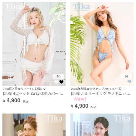
7/28再入荷★リゾートに馴染む♪
2026年新作★海外セレブみたいな主役級水着♡
[水着] 4点セット 2way 体型カバー 三
[水着] ホルターネック モノキニ ハイ
角ビキニ ホルターネック ショート丈
レグ ブラジリアン オールインワン ワ
4,900
¥
袖あり ヘルシー パレオ付き 白 ホワイ
ンピース 海外 紐ビキニ セクシー ギャ
税込
4,900
ト ギャル ビキニ (PyunA.着用) [tk-
ル デニム 水色 (KATOMIKA着用) [tk-
¥
税込
sw90013a]
sw968r]