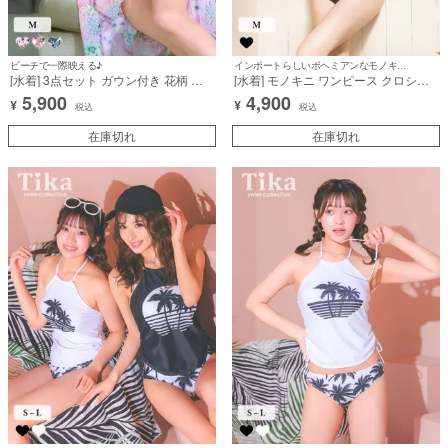
ビーチで一際映える♪
インポートらしいボヘミアンなモノキニ水着♪
[水着] 3点セット ガウン付き 花柄 ボ
[水着] モノキニ ワンピース クロシェ
タニカル柄 パープル 紫 クロスデザイ
かぎ編み フリンジ カットアウト 体型
5,900
4,900
¥
¥
ン 体型カバー 二の腕カバー 盛れる ビ
カバー お腹カバー 背中見せ セクシー
税込
税込
ーチ 海 リゾート ビキニ (浦西ひかる
ギャル ボヘミアン インポート風 ビキ
着用) [tk-sw221a]
在庫切れ
ニ (ゆんころ着用) [tk-swyx054]
在庫切れ