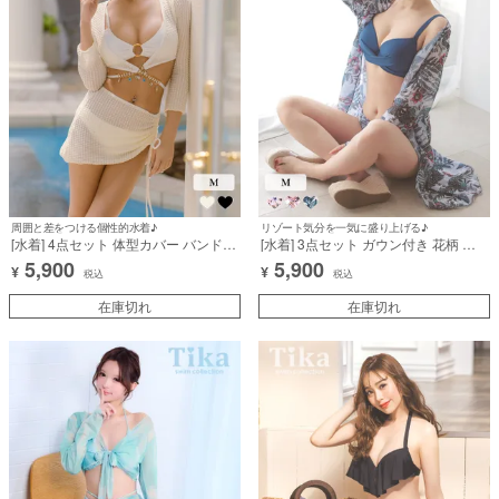
周囲と差をつける個性的水着♪
リゾート気分を一気に盛り上げる♪
[水着] 4点セット 体型カバー バンドゥ
[水着] 3点セット ガウン付き 花柄 ボ
背中カバー 袖あり ビジュースカート
タニカル柄 ブルー 青 クロスデザイン
5,900
5,900
¥
¥
タイプ ギャル 白 ホワイト ビキニ (あ
体型カバー 二の腕カバー 盛れる ビー
税込
税込
いみ着用) [tk-sw1516a]
チ 海 リゾート ビキニ (久保七瀬着用)
在庫切れ
[tk-sw221b]
在庫切れ