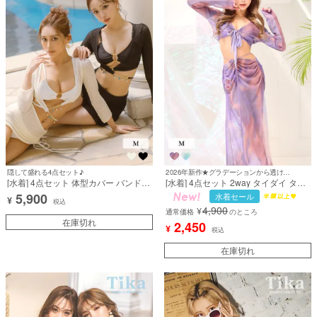
隠して盛れる4点セット♪
2026年新作★グラデーションから透ける素肌が美しく色っぽい♡
[水着] 4点セット 体型カバー バンドゥ
[水着] 4点セット 2way タイダイ タン
背中カバー 袖あり ビジュースカート
キニ ホルターネック 体型カバー 脚
5,900
水着セール
¥
タイプ ギャル 黒 ブラック 白 ホワイ
カバー袖あり ロングスカート 紫 大人
税込
4,900
¥
ト ビキニ (せいせい/あいみ着用) [tk-
リゾート ビキニ (KATOMIKA着用) [tk-
通常価格
のところ
sw1516]
在庫切れ
sw2542a]
2,450
¥
税込
在庫切れ