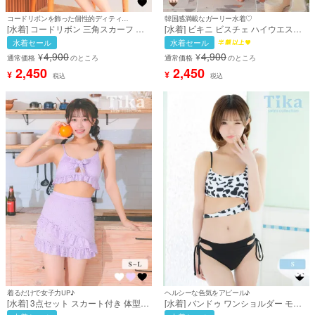
コードリボンを飾った個性的ディティール♡
韓国感満載なガーリー水着♡
[水着] コードリボン 三角スカーフ ビ
[水着] ビキニ ビスチェ ハイウエスト
スチェ 体型カバー ワンカラー 韓国風
チェック柄 ガーリー レースアップ フ
水着セール
水着セール
ギャル タンキニ黒 ブラック ビキニ
リル 体型カバー お腹カバー 韓国風 ピ
4,900
4,900
¥
¥
(早河ルカ着用) [tk-sw24287]
ンク ブラウン 露出控えめ XLサイズあ
通常価格
のところ
通常価格
のところ
り 大きいサイズ (若林萌々着用) [tk-
2,450
2,450
¥
¥
税込
税込
sw32779]
着るだけで女子力UP♪
ヘルシーな色気をアピール♪
[水着] 3点セット スカート付き 体型カ
[水着] バンドゥ ワンショルダー モノ
バー ビスチェ 刺繍レース フリル 洋服
トーン アニマル柄 カットアウト ヘル