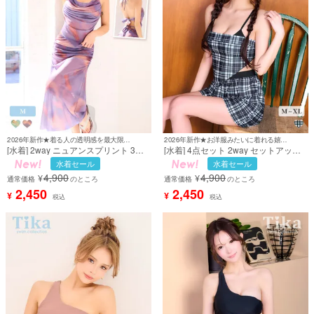
2026年新作★着る人の透明感を最大限に引き出す♪
2026年新作★お洋服みたいに着れる嬉しいパンツスタイル♪
[水着] 2way ニュアンスプリント 3点
[水着] 4点セット 2way セットアップ
セット ホルターネック 体型カバー
ビスチェ 体型カバー タンキニ ボトム
水着セール
水着セール
バックシャン 脚カバー ロングスカー
洋服みたいな ガーリー チェック柄 ブ
4,900
4,900
¥
¥
ト パープル 大人リゾート ビキニ
ラック 黒 モノトーン Lサイズあり 大
通常価格
のところ
通常価格
のところ
(KATOMIKA着用) [tk-sw8872]
きいサイズ ビキニ (聖菜着用) [tk-
2,450
2,450
¥
¥
税込
税込
sw810]