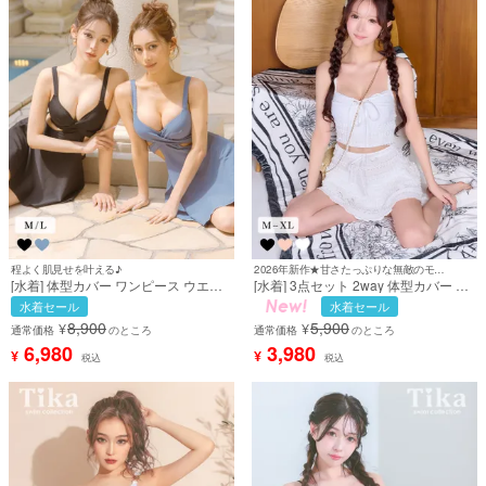
程よく肌見せを叶える♪
2026年新作★甘さたっぷりな無敵のモテ水着♡
[水着] 体型カバー ワンピース ウエス
[水着] 3点セット 2way 体型カバー ビ
トカット バストクロス バックリボン
スチェ タンキニ リボン スカートタイ
水着セール
水着セール
カジュアル シンプル ギャル ビキニ ダ
プ 洋服みたいな ガーリー レース ホワ
8,900
5,900
¥
¥
スティブルー ブラック 黒 Lサイズあ
イト 白 Lサイズあり 大きいサイズ ビ
通常価格
のところ
通常価格
のところ
り 大きいサイズ (せいせい/あいみ着
キニ (聖菜着用) [tk-sw25277a]
6,980
3,980
¥
¥
税込
税込
用) [tk-swsq20073]