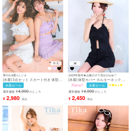
華やか&愛らしい♪
2026年新作★お腹のチラ見せがcute♡
[水着] 3点セット スカート付き 体型カ
[水着] 体型カバー ホルターネック ビ
バー ビスチェ 刺繍レース フリル 洋服
スチェ ハイウエスト タンキニ ドロス
水着セール
水着セール
みたいな 清楚系 ガーリー ホワイト 白
ト 洋服みたいな シンプル スカートタ
4,900
4,900
¥
¥
パープル 紫 Lサイズあり 大きいサイ
イプ 清楚系 ガーリー 黒 ブラック ビ
通常価格
のところ
通常価格
のところ
ズ ビキニ (上ノ堀結愛/サイバージャ
キニ (聖菜着用) [tk-sw6621]
2,980
2,450
¥
¥
税込
税込
パンMIYABI着用) [tk-sw3039]