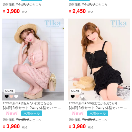
背中カバー 袖あり タンキニ ドロスト
セクシー ギャル ビキニ 白 ホワイト
4,900
4,900
¥
¥
スカートタイプ ギャル 大理石柄 マー
ブラック 黒 (みゆう着用) [tk-
通常価格
のところ
通常価格
のところ
ブル モカベージュ ブラック 黒 モノト
swy1084]
3,980
2,450
¥
¥
税込
税込
ーン (聖菜着用) [tk-sw8867b]
2026年新作★洋服みたいに着こなせる甘々水着♡
2026年新作★360度どこから見ても可愛いを演出♡
[水着] 3点セット 2way 体型カバー ビ
[水着] 3点セット 2way 体型カバー ビ
スチェ タンキニ リボン スカートタイ
スチェ タンキニ リボン スカートタイ
水着セール
水着セール
プ 洋服みたいな ガーリー レース ピン
プ 洋服みたいな ガーリー レース 黒
5,900
5,900
¥
¥
ク Lサイズあり 大きいサイズ ビキニ
ブラック Lサイズあり 大きいサイズ
通常価格
のところ
通常価格
のところ
(若林萌々着用) [tk-sw25277b]
ビキニ (若林萌々着用) [tk-sw25277c]
3,980
3,980
¥
¥
税込
税込