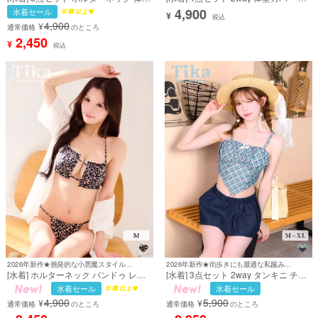
カバー ロングパレオ付き チェーンベ
角ビキニ ホルターネック ショート丈
4,900
水着セール
¥
ルト インポート風 セクシー ギャル 黒
袖あり ヘルシー パレオ付き 白 ホワイ
税込
4,900
¥
ブラック 三角ビキニ (あいみ着用) [tk-
ト 黒 ブラック ギャル ビキニ
通常価格
のところ
swy016c]
(PyunA./浦西ひかる着用) [tk-
2,450
¥
税込
sw90013]
2026年新作★挑発的な小悪魔スタイルを作る♡
2026年新作★街歩きにも最適な私服みたいな1着♡
[水着] ホルターネック バンドゥ レオ
[水着] 3点セット 2way タンキニ チェ
パード柄 谷間カットアウト 紐ビキニ
ック柄 体型カバー スカートタイプ デ
水着セール
水着セール
ラジリアン セクシー ギャル ピンク ビ
ニム カジュアル ガーリー 洋服みたい
4,900
5,900
¥
¥
キニ (聖菜着用) [tk-sw9189]
な Lサイズあり 大きいサイズ XL ブラ
通常価格
のところ
通常価格
のところ
ウン グリーン ネイビー ビキニ (若林