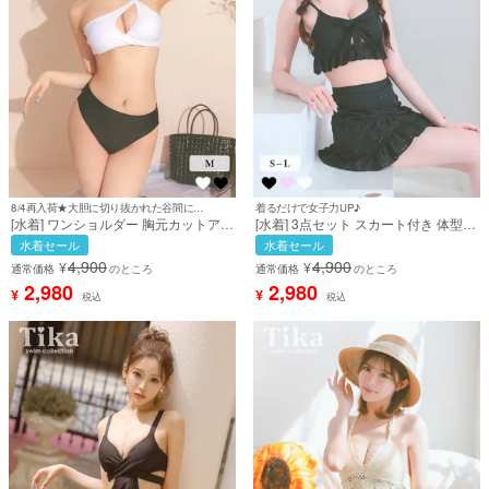
8/4再入荷★大胆に切り抜かれた谷間に釘付け♪
着るだけで女子力UP♪
[水着] ワンショルダー 胸元カットアウ
[水着] 3点セット スカート付き 体型カ
ト バイカラー ハイウエスト アシンメ
バー ビスチェ 刺繍レース フリル 洋服
水着セール
水着セール
トリー モノトーン クール 白 ホワイト
みたいな 清楚系 ガーリー ブラック 黒
4,900
4,900
¥
¥
黒 ブラック ビキニ (せいせい着用) [tk-
Lサイズあり 大きいサイズ ビキニ (雨
通常価格
のところ
通常価格
のところ
sw202203a]
宮由乙花着用) [tk-sw3039c]
2,980
2,980
¥
¥
税込
税込