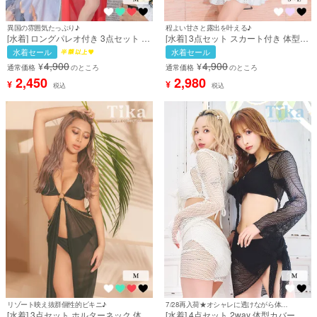
異国の雰囲気たっぷり♪
程よい甘さと露出を叶える♪
[水着] ロングパレオ付き 3点セット 体
[水着] 3点セット スカート付き 体型カ
型カバー チェーンベルト ホルターネ
バー ビスチェ 刺繍レース フリル 洋服
水着セール
水着セール
ック インポート風 セクシー 赤 レッド
みたいな 清楚系 ガーリー ホワイト 白
4,900
4,900
¥
¥
三角ビキニ (ゆんころ着用) [tk-
Lサイズあり 大きいサイズ ビキニ (サ
通常価格
のところ
通常価格
のところ
swy016d]
イバージャパンMIYABI着用) [tk-
2,450
2,980
¥
¥
税込
税込
sw3039a]
リゾート映え抜群個性的ビキニ♪
7/28再入荷★オシャレに透けながら体型カバー♪
[水着] 3点セット ホルターネック 体型
[水着] 4点セット 2way 体型カバー 三