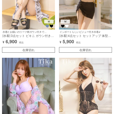
水着とお揃いのリーフ柄ガウン付きでお洒落に体型カバー♪
インポートらしいビジュー付き水着♪
[水着] 3点セット ビキニ ガウン付き
[水着] 4点セット セットアップ 体型カ
フリル バンドゥ リーフ柄 ボタニカル
バー バンドゥ 背中カバー 袖あり ビジ
6,900
5,900
¥
¥
柄 体型カバー 二の腕カバー 袖あり ブ
ュースカートタイプ ギャル 黒 ブラッ
税込
税込
ルー 水色 (ゆんころ着用) [tk-
ク ビキニ (せいせい着用) [tk-
sw9009b]
在庫切れ
sw1516b]
在庫切れ