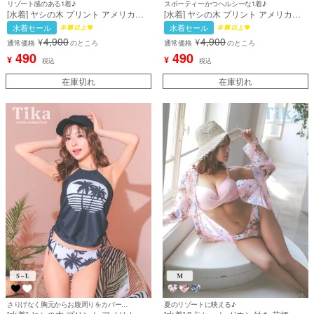
リゾート感のある1着♪
スポーティーかつヘルシーな1着♪
[水着] ヤシの木 プリント アメリカン
[水着] ヤシの木 プリント アメリカン
スリーブ ドロスト ビスチェ 体型カバ
スリーブ ドロスト ビスチェ 体型カバ
水着セール
水着セール
ー ギャル タンキニ 白 ホワイト 黒 ブ
ー ギャル タンキニ 白 ホワイト ビキ
4,900
4,900
¥
¥
ラック ビキニ (上ノ堀結愛/サイバー
ニ (上ノ堀結愛着用) [tk-sw1040b]
通常価格
のところ
通常価格
のところ
ジャパンMIYABI着用) [tk-sw1040]
490
490
¥
¥
税込
税込
在庫切れ
在庫切れ
さりげなく胸元からお腹周りをカバーできる♪
夏のリゾートに映える♪