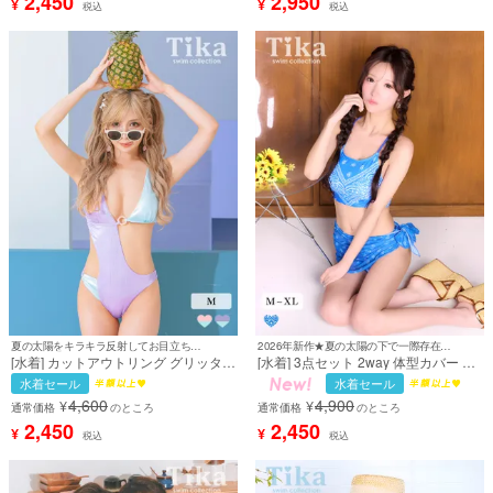
2,450
2,950
¥
¥
税込
税込
萌々着用) [tk-sw812]
夏の太陽をキラキラ反射してお目立ち度UP♪
2026年新作★夏の太陽の下で一際存在感放つ♪
[水着] カットアウトリング グリッター
[水着] 3点セット 2way 体型カバー ビ
三角 モノキニ セクシーピンク紫 ビキ
スチェ ハイネック パレオ ペイズリー
水着セール
水着セール
ニ (ゆんころ/久保七瀬着用) [tk-
柄 バッククロス バックシャン カジュ
4,600
4,900
¥
¥
swy1014]
アル ギャル ブルー Lサイズあり カジ
通常価格
のところ
通常価格
のところ
ュアル 大きいサイズ ビキニ (聖菜着
2,450
2,450
¥
¥
税込
税込
用) [tk-sw8867]