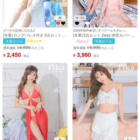
ビーチの女神になれる♪
2026年新作★甘いディテールをぎゅっと詰め込んだガーリー水着♡
[水着] ロングパレオ付き 3点セット 体
[水着] 3点セット 2way 体型カバー ビ
型カバー チェーンベルト インポート
スチェ タンキニ リボン スカートタイ
水着セール
水着セール
風 セクシー エレガント 白 ホワイト
プ 洋服みたいな ガーリー レース ホワ
4,900
5,900
¥
¥
三角ビキニ (みゆう着用) [tk-swy016]
イト 白 ピンク Lサイズあり 大きいサ
通常価格
のところ
通常価格
のところ
イズ ビキニ (聖菜/若林萌々着用) [tk-
2,450
3,980
¥
¥
税込
税込
sw25277]