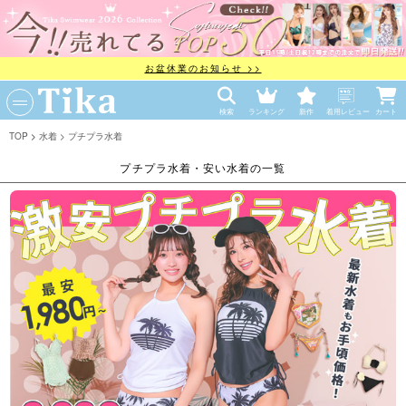
お盆休業のお知らせ >>
検索
ランキング
新作
着用レビュー
カート
TOP
水着
プチプラ水着
プチプラ水着・安い水着の一覧