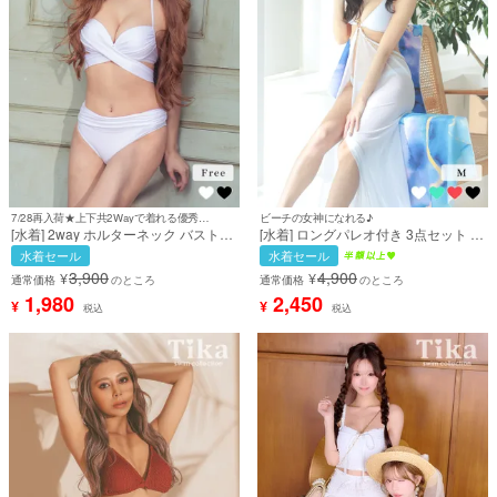
7/28再入荷★上下共2Wayで着れる優秀水着♪
ビーチの女神になれる♪
[水着] 2way ホルターネック バストク
[水着] ロングパレオ付き 3点セット 体
ロス シンプル ギャル プチプラ 白 ホ
型カバー チェーンベルト インポート
水着セール
水着セール
ワイト ビキニ (サイバージャパン
風 セクシー エレガント 白 ホワイト
3,900
4,900
¥
¥
KAREN着用) [tk-sw0065b]
三角ビキニ (みゆう着用) [tk-swy016]
通常価格
のところ
通常価格
のところ
1,980
2,450
¥
¥
税込
税込