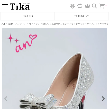
カ
BRAND
CATEGORY
ー
ト
へ
TOP
Andy「アンディ」
An「アン」
[an/アン] 高級リボンモチーフラメグリッターオープントゥキラキ
ミニドレス
タイトミニドレス
フレアミニドレス
膝丈ドレス
前ミニドレス
ロングドレス
タイトロングドレス