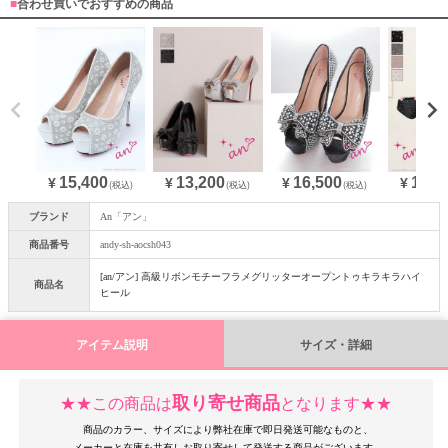
■
合わせ買いでおすすめの商品
15,400
13,200
16,500
13,2
¥
¥
¥
¥
(税込)
(税込)
(税込)
ブランド
An「アン」
商品番号
andy-sh-aocsh043
[an/アン] 高級リボンモチーフラメグリッターオープントゥキラキラハイ
商品名
ヒール
アイテム説明
サイズ・詳細
取り寄せ商品
★★この商品は
となります★★
商品のカラー、サイズにより弊社在庫で即日発送可能なものと、
メーカーと在庫を共有しお取り寄せして発送する商品がございます。