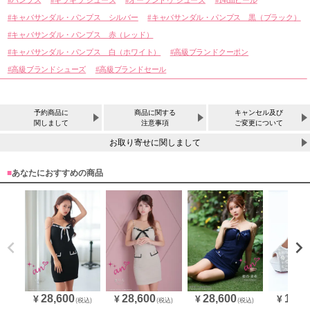
キャバサンダル・パンプス シルバー
キャバサンダル・パンプス 黒（ブラック）
キャバサンダル・パンプス 赤（レッド）
キャバサンダル・パンプス 白（ホワイト）
高級ブランドクーポン
高級ブランドシューズ
高級ブランドセール
予約商品に
商品に関する
キャンセル及び
関しまして
注意事項
ご変更について
お取り寄せに関しまして
■
あなたにおすすめの商品
28,600
28,600
28,600
15,4
¥
¥
¥
¥
(税込)
(税込)
(税込)