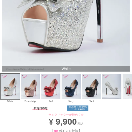
Aラインロングドレス
バースデードレス
White
White
Brownbeige
Red
Navy
Black
ラメグリッターが煌めく☆
9,900
¥
税込
[
99
ポイント付与 ]