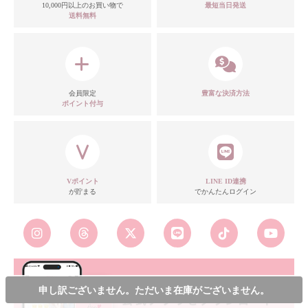
10,000円以上のお買い物で
最短当日発送
送料無料
会員限定
豊富な決済方法
ポイント付与
Vポイント
LINE ID連携
が貯まる
でかんたんログイン
9,900
¥
申し訳ございません。ただいま在庫がございません。
カラー・サイズを選んでカートに入れる
税込