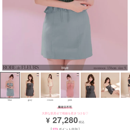
Aラインロングドレス
バースデードレス
blue
blue
gray
cream
pink
大胆な肌見せで視線を惹きつける♡
27,280
¥
税込
[
273
ポイント付与 ]