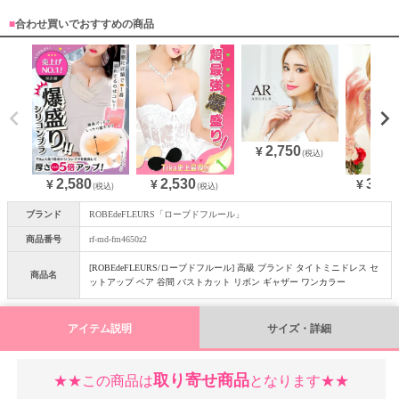
■
合わせ買いでおすすめの商品
2,750
¥
(税込)
2,580
31,6
2,530
¥
¥
¥
(税込)
(税込)
ブランド
ROBEdeFLEURS「ローブドフルール」
商品番号
rf-md-fm4650z2
[ROBEdeFLEURS/ローブドフルール] 高級 ブランド タイトミニドレス セ
商品名
ットアップ ベア 谷間 バストカット リボン ギャザー ワンカラー
アイテム説明
サイズ・詳細
取り寄せ商品
★★この商品は
となります★★