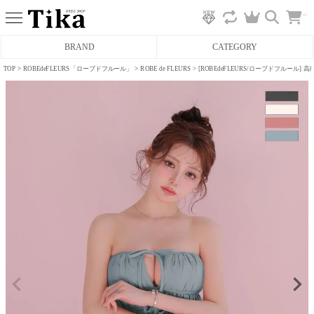
カ
BRAND
CATEGORY
ー
ト
へ
TOP
ROBEdeFLEURS「ローブドフルール」
ROBE de FLEURS
[ROBEdeFLEURS/ローブドフルール
ミニドレス
タイトミニドレス
フレアミニドレス
膝丈ドレス
前ミニドレス
ロングドレス
タイトロングドレス