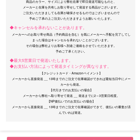
商品のカラー、サイズにより弊社在庫で即日発送可能なものと、
メーカーと在庫を共有しお取り寄せして発送する商品がございます。
ご注文いただきましても在庫が確保させるものではございませんので
◆キャンセルを承れないことがあります。
メーカーへのお取り寄せ商品（予約商品を含む）を既にメーカーへ手配を完了してし
まった場合はキャンセルを承れないことがございます。
その場合は弊社よりお客様へ別途ご連絡をさせていただきます。
OriginalBrand
◆最大5営業日で発送いたします。
◆お支払い方法によって発送タイミングが異なります。
【クレジットカード・Amazonペイメント】
メーカーから直接発送 __ 13時までのご注文で在庫確認ができれば最短当日中にメー
カーから発送。
【代引きでのお支払いの場合】
メーカーから弊社へ取り寄せて発送 __ 発送までに2～3営業日程度。
【NP後払いでのお支払いの場合】
メーカーから直接発送 __ 13時までのご注文で在庫確認ができて、後払いの審査が済