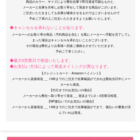
商品のカラー、サイズにより弊社在庫で即日発送可能なものと、
メーカーと在庫を共有しお取り寄せして発送する商品がございます。
ご注文いただきましても在庫が確保させるものではございませんので
◆キャンセルを承れないことがあります。
メーカーへのお取り寄せ商品（予約商品を含む）を既にメーカーへ手配を完了してし
まった場合はキャンセルを承れないことがございます。
その場合は弊社よりお客様へ別途ご連絡をさせていただきます。
OriginalBrand
◆最大5営業日で発送いたします。
◆お支払い方法によって発送タイミングが異なります。
【クレジットカード・Amazonペイメント】
メーカーから直接発送 __ 13時までのご注文で在庫確認ができれば最短当日中にメー
カーから発送。
【代引きでのお支払いの場合】
メーカーから弊社へ取り寄せて発送 __ 発送までに2～3営業日程度。
【NP後払いでのお支払いの場合】
メーカーから直接発送 __ 13時までのご注文で在庫確認ができて、後払いの審査が済