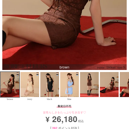
Aラインロングドレス
バースデードレス
brown
brown
ivory
black
blue
女性らしさをたっぷり引き出す♡
26,180
¥
税込
[
262
ポイント付与 ]