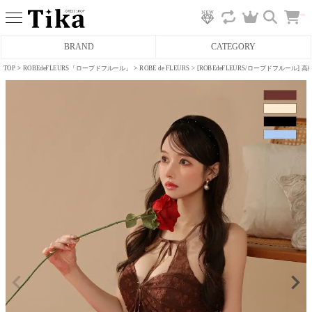
カ
BRAND
CATEGORY
ー
ト
へ
TOP
ROBEdeFLEURS「ローブドフルール」
ROBE de FLEURS
[ROBEdeFLEURS/ローブドフルール
ミニドレス
タイトミニドレス
フレアミニドレス
膝丈ドレス
前ミニドレス
ロングドレス
タイトロングドレス