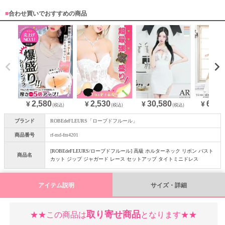
■
合わせ買いでおすすめの商品
2,580
30,580
64,9
2,530
¥
¥
¥
¥
(税込)
(税込)
(税込)
ブランド
ROBEdeFLEURS「ローブドフルール」
商品番号
rf-md-fm4201
[ROBEdeFLEURS/ローブドフルール] 高級 ホルターネック リボン バスト
商品名
カット ジップ ジャガード レース セットアップ タイトミニドレス
アイテム説明
サイズ・詳細
取り寄せ商品
★★この商品は
となります★★