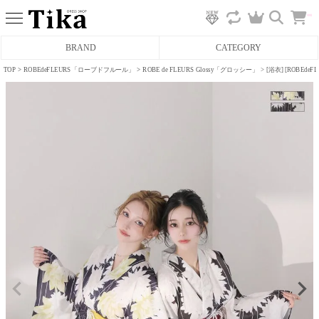
カ
BRAND
CATEGORY
ー
ト
へ
TOP
ROBEdeFLEURS「ローブドフルール」
ROBE de FLEURS Glossy「グロッシー」
[浴衣] [ROBEd
ミニドレス
タイトミニドレス
フレアミニドレス
膝丈ドレス
前ミニドレス
ロングドレス
タイトロングドレス