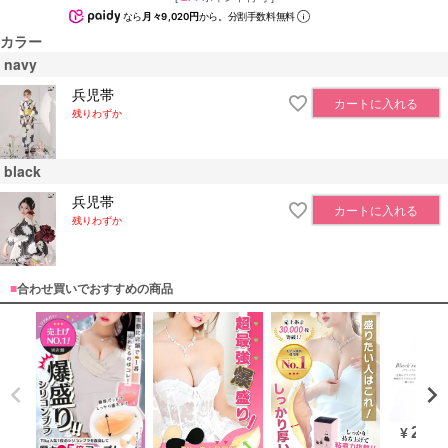
なら
月々9,020円
から。分割手数料無料
カラー
navy
兵児帯
カートに入れる
残りわずか
black
兵児帯
カートに入れる
残りわずか
■
合わせ買いでおすすめの商品
20,9
¥