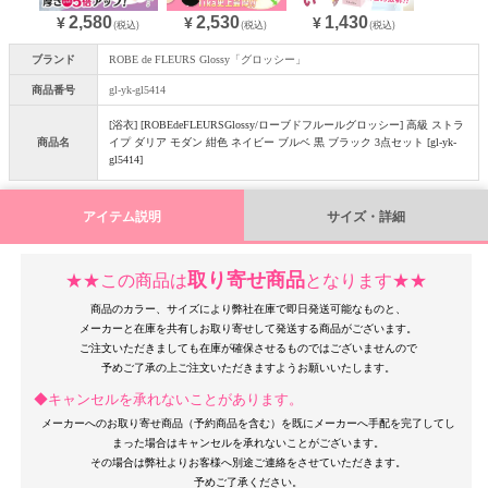
2,580
2,530
1,430
¥
¥
¥
(税込)
(税込)
(税込)
ブランド
ROBE de FLEURS Glossy「グロッシー」
商品番号
gl-yk-gl5414
[浴衣] [ROBEdeFLEURSGlossy/ローブドフルールグロッシー] 高級 ストラ
商品名
イプ ダリア モダン 紺色 ネイビー ブルベ 黒 ブラック 3点セット [gl-yk-
gl5414]
アイテム説明
サイズ・詳細
取り寄せ商品
★★この商品は
となります★★
商品のカラー、サイズにより弊社在庫で即日発送可能なものと、
メーカーと在庫を共有しお取り寄せして発送する商品がございます。
ご注文いただきましても在庫が確保させるものではございませんので
◆キャンセルを承れないことがあります。
メーカーへのお取り寄せ商品（予約商品を含む）を既にメーカーへ手配を完了してし
まった場合はキャンセルを承れないことがございます。
その場合は弊社よりお客様へ別途ご連絡をさせていただきます。