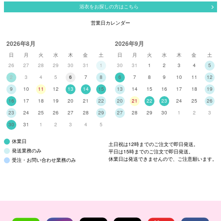
浴衣をお探しの方はこちら
営業日カレンダー
2026年8月
2026年9月
日
月
火
水
木
金
土
日
月
火
水
木
金
土
26
27
28
29
30
31
1
30
31
1
2
3
4
5
2
3
4
5
6
7
8
6
7
8
9
10
11
12
9
10
11
12
13
14
15
13
14
15
16
17
18
19
16
17
18
19
20
21
22
20
21
22
23
24
25
26
23
24
25
26
27
28
29
27
28
29
30
1
2
3
30
31
1
2
3
4
5
休業日
土日祝は12時までのご注文で即日発送。
発送業務のみ
平日は15時までのご注文で即日発送。
休業日は発送できませんので、ご注意願います。
受注・お問い合わせ業務のみ