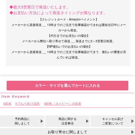
◆最大5営業日で発送いたします。
◆お支払い方法によって発送タイミングが異なります。
【クレジットカード・Amazonペイメント】
メーカーから直接発送 __ 13時までのご注文で在庫確認ができれば最短当日中にメー
カーから発送。
【代引きでのお支払いの場合】
メーカーから弊社へ取り寄せて発送 __ 発送までに2～3営業日程度。
【NP後払いでのお支払いの場合】
メーカーから直接発送 __ 13時までのご注文で在庫確認ができて、後払いの審査が済
サイズ
カラー・サイズを選んでカートに入れる
浴衣
ブルベ向け浴衣
紺色（ネイビー）の浴衣
予約商品に
商品に関する
キャンセル及び
関しまして
注意事項
ご変更について
お取り寄せに関しまして