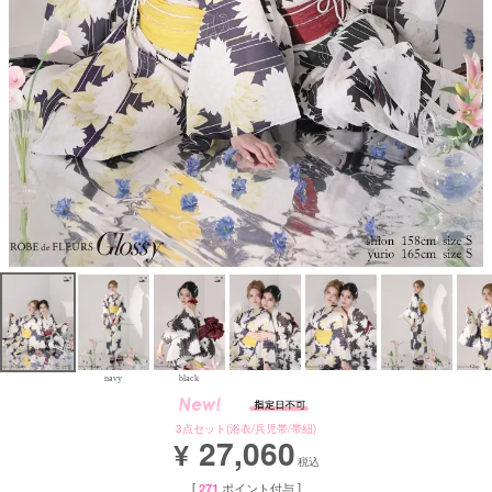
Aラインロングドレス
バースデードレス
navy
black
3点セット(浴衣/兵児帯/帯紐)
27,060
¥
税込
[
271
ポイント付与 ]