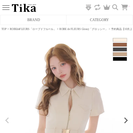
カ
BRAND
CATEGORY
ー
ト
へ
TOP
ROBEdeFLEURS「ローブドフルール」
ROBE de FLEURS Glossy「グロッシー」
予約商品【10月上旬
ミニドレス
タイトミニドレス
フレアミニドレス
膝丈ドレス
前ミニドレス
ロングドレス
タイトロングドレス