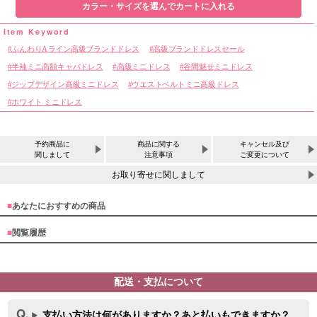
カラー・サイズを選んでカートに入れる
ふんわりAライン高級ブランドドレス
高級ブランドドレスセール
半袖ミニ高額キャバドレス
高級ミニドレス
谷間魅せミニドレス
ジップデザイン高級ミニドレス
ウエストベルトミニ高級ドレス
ホワイト ミニドレス
予約商品に
商品に関する
キャンセル及び
関しまして
注意事項
ご変更について
お取り寄せに関しまして
■
あなたにおすすめの商品
■
閲覧履歴
配送・支払について
サイズ
支払い方法は何がありますか？あと払いもできますか？