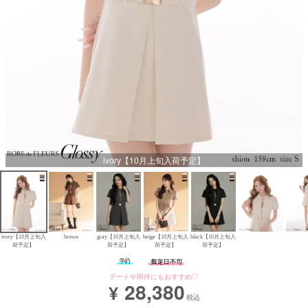
Aラインロングドレス
バースデードレス
ivory【10月上旬入荷予定】
ivory【10月上旬入
brown
gray【10月上旬入
beige【10月上旬入
black【10月上旬入
荷予定】
荷予定】
荷予定】
荷予定】
デートや同伴にもおすすめ♡
28,380
¥
税込