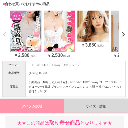
■
合わせ買いでおすすめの商品
3,850
¥
OriginalBrand
(税込)
2,580
28,3
2,530
¥
¥
¥
(税込)
(税込)
ブランド
ROBE de FLEURS Glossy「グロッシー」
商品番号
gl-md-gl4617z3
予約商品【10月上旬入荷予定】[ROBEdeFLEURSGlossy/ローブドフルール
商品名
グロッシー] 高級 ブランド Aラインミニドレス 谷間 半袖 ウエストベルト
襟付き ジップ
アイテム説明
サイズ・詳細
取り寄せ商品
★★この商品は
となります★★