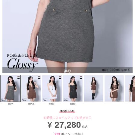
Aラインロングドレス
バースデードレス
gray
gray
brown
white
black
お洒落にスタイルアップを狙える♡
27,280
¥
税込
[
273
ポイント付与 ]