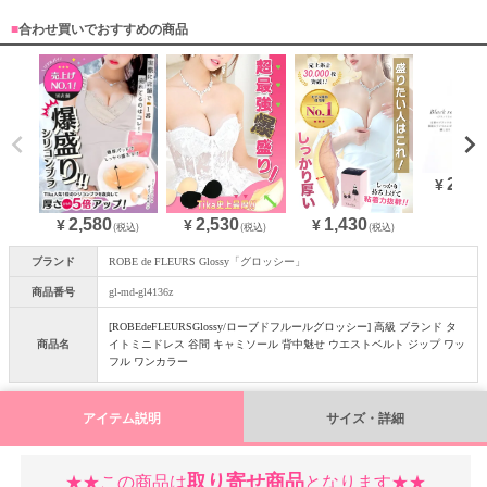
■
合わせ買いでおすすめの商品
20,9
¥
2,580
2,530
1,430
¥
¥
¥
(税込)
(税込)
(税込)
ブランド
ROBE de FLEURS Glossy「グロッシー」
商品番号
gl-md-gl4136z
[ROBEdeFLEURSGlossy/ローブドフルールグロッシー] 高級 ブランド タ
商品名
イトミニドレス 谷間 キャミソール 背中魅せ ウエストベルト ジップ ワッ
フル ワンカラー
アイテム説明
サイズ・詳細
取り寄せ商品
★★この商品は
となります★★