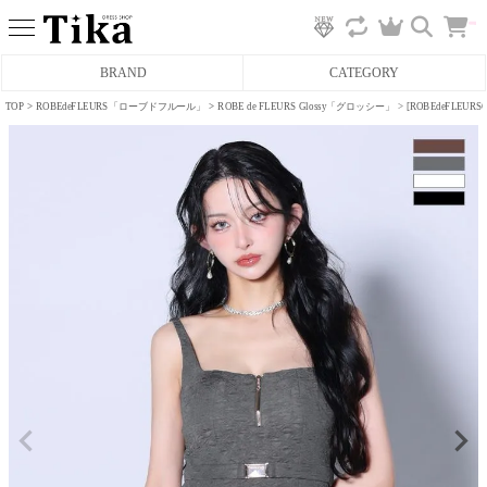
カ
BRAND
CATEGORY
ー
ト
へ
TOP
ROBEdeFLEURS「ローブドフルール」
ROBE de FLEURS Glossy「グロッシー」
[ROBEdeFLE
ミニドレス
タイトミニドレス
フレアミニドレス
膝丈ドレス
前ミニドレス
ロングドレス
タイトロングドレス