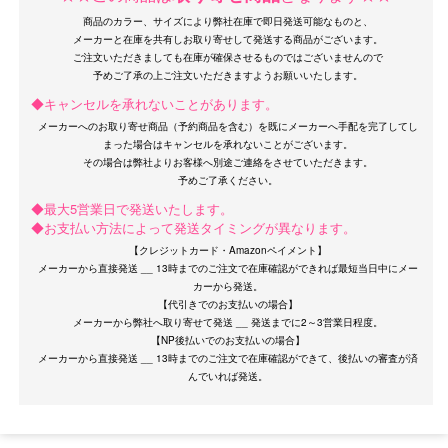
商品のカラー、サイズにより弊社在庫で即日発送可能なものと、
メーカーと在庫を共有しお取り寄せして発送する商品がございます。
ご注文いただきましても在庫が確保させるものではございませんので
◆キャンセルを承れないことがあります。
メーカーへのお取り寄せ商品（予約商品を含む）を既にメーカーへ手配を完了してし
まった場合はキャンセルを承れないことがございます。
OriginalBrand
その場合は弊社よりお客様へ別途ご連絡をさせていただきます。
◆最大5営業日で発送いたします。
◆お支払い方法によって発送タイミングが異なります。
【クレジットカード・Amazonペイメント】
メーカーから直接発送 __ 13時までのご注文で在庫確認ができれば最短当日中にメー
カーから発送。
【代引きでのお支払いの場合】
メーカーから弊社へ取り寄せて発送 __ 発送までに2～3営業日程度。
【NP後払いでのお支払いの場合】
メーカーから直接発送 __ 13時までのご注文で在庫確認ができて、後払いの審査が済