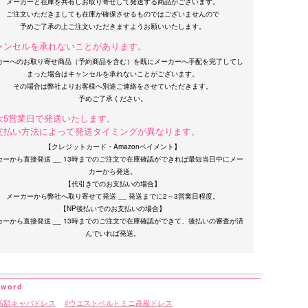
メーカーと在庫を共有しお取り寄せして発送する商品がございます。
ご注文いただきましても在庫が確保させるものではございませんので
ャンセルを承れないことがあります。
カーへのお取り寄せ商品（予約商品を含む）を既にメーカーへ手配を完了してし
まった場合はキャンセルを承れないことがございます。
その場合は弊社よりお客様へ別途ご連絡をさせていただきます。
大5営業日で発送いたします。
支払い方法によって発送タイミングが異なります。
【クレジットカード・Amazonペイメント】
カーから直接発送 __ 13時までのご注文で在庫確認ができれば最短当日中にメー
カーから発送。
【代引きでのお支払いの場合】
メーカーから弊社へ取り寄せて発送 __ 発送までに2～3営業日程度。
【NP後払いでのお支払いの場合】
カーから直接発送 __ 13時までのご注文で在庫確認ができて、後払いの審査が済
高額キャバドレス
ウエストベルトミニ高級ドレス