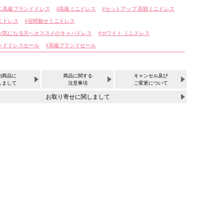
ニ高級ブランドドレス
高級ミニドレス
セットアップ 高額ミニドレス
ニドレス
谷間魅せミニドレス
が気になる方へオススメのキャバドレス
ホワイト ミニドレス
ンドドレスセール
高級ブランドセール
約商品に
商品に関する
キャンセル及び
しまして
注意事項
ご変更について
お取り寄せに関しまして
サイズ