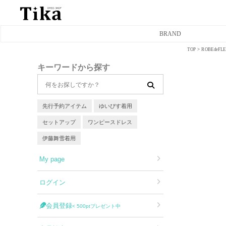
BRAND
TOP
ROBEde
ミニドレス
キーワードから探す
タイトミニドレス
フレアミニドレス
先行予約アイテム
ゆいぴす着用
セットアップ
ワンピースドレス
膝丈ドレス
伊藤舞雪着用
前ミニドレス
My page
ロングドレス
ログイン
タイトロングドレス
会員登録
< 500ptプレゼント中