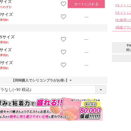
Sサイズ
カートに入れる
タイトミ
りわずか
タイトミ
Mサイズ
—
庫切れ
お腹周り
高級ブラ
XSサイズ
—
庫切れ
予
Sサイズ
関
—
庫切れ
Mサイズ
—
庫切れ
【同時購入でシリコンブラがお得♪】
(
必
須
)