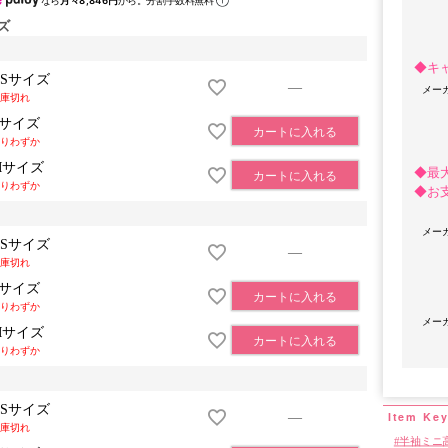
なら
月々8,846円
から。分割手数料無料
ズ
◆キ
XSサイズ
—
メー
庫切れ
Sサイズ
カートに入れる
りわずか
Mサイズ
◆最
カートに入れる
りわずか
◆お
メー
OriginalBrand
XSサイズ
—
庫切れ
Sサイズ
カートに入れる
りわずか
メー
Mサイズ
カートに入れる
りわずか
XSサイズ
—
庫切れ
半袖ミニ