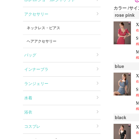
カラー
サイ
アクセサリー
rose pink
ネックレス・ピアス
在
ヘアアクセサリー
残
バッグ
残
blue
インナーブラ
在
ランジェリー
残
水着
残
浴衣
black
コスプレ
在