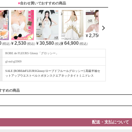
■
合わせ買いでおすすめの商品
2,750
¥
(税込)
0
30,580
64,900
2,530
(税込)
¥
(税込)
¥
(税込)
¥
(税込)
ROBE de FLEURS Glossy「グロッシー」
gl-md-gl3909
SALE [ROBEdeFLEURSGlossy/ローブドフルールグロッシー] 高級半袖セ
ットアップウエストベルトボタンスクエアネックタイトミニドレス
すすめの商品
配送・支払について