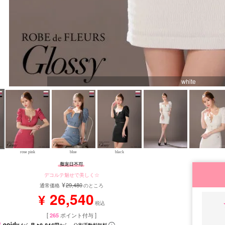
white
rose pink
blue
black
デコルテ魅せで美しく☆
¥
29,480
通常価格
のところ
26,540
¥
税込
[
265
ポイント付与 ]