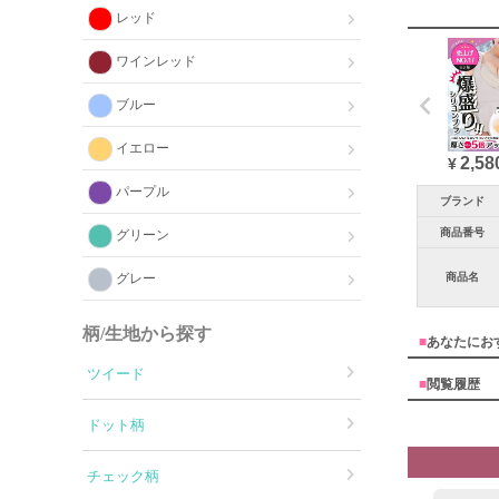
レッド
ワインレッド
ブルー
イエロー
2,58
¥
パープル
ブランド
商品番号
グリーン
商品名
グレー
柄/生地から探す
■
あなたにお
ツイード
■
閲覧履歴
ドット柄
チェック柄