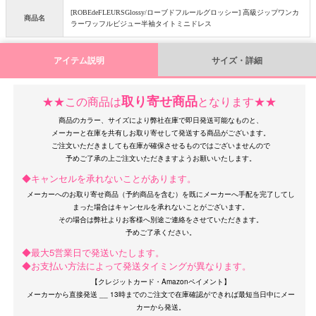
[ROBEdeFLEURSGlossy/ローブドフルールグロッシー] 高級ジップワンカ
商品名
ラーワッフルビジュー半袖タイトミニドレス
アイテム説明
サイズ・詳細
取り寄せ商品
★★この商品は
となります★★
OriginalBrand
商品のカラー、サイズにより弊社在庫で即日発送可能なものと、
メーカーと在庫を共有しお取り寄せして発送する商品がございます。
ご注文いただきましても在庫が確保させるものではございませんので
◆キャンセルを承れないことがあります。
メーカーへのお取り寄せ商品（予約商品を含む）を既にメーカーへ手配を完了してし
まった場合はキャンセルを承れないことがございます。
その場合は弊社よりお客様へ別途ご連絡をさせていただきます。
◆最大5営業日で発送いたします。
◆お支払い方法によって発送タイミングが異なります。
【クレジットカード・Amazonペイメント】
メーカーから直接発送 __ 13時までのご注文で在庫確認ができれば最短当日中にメー
カーから発送。