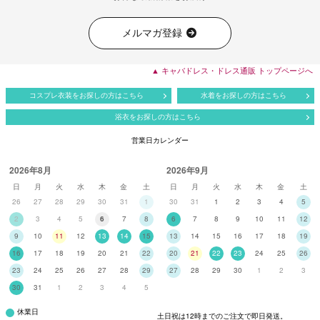
メルマガ登録
▲ キャバドレス・ドレス通販 トップページへ
コスプレ衣装をお探しの方はこちら
水着をお探しの方はこちら
浴衣をお探しの方はこちら
営業日カレンダー
2026年8月
2026年9月
日
月
火
水
木
金
土
日
月
火
水
木
金
土
26
27
28
29
30
31
1
30
31
1
2
3
4
5
2
3
4
5
6
7
8
6
7
8
9
10
11
12
9
10
11
12
13
14
15
13
14
15
16
17
18
19
16
17
18
19
20
21
22
20
21
22
23
24
25
26
23
24
25
26
27
28
29
27
28
29
30
1
2
3
30
31
1
2
3
4
5
休業日
土日祝は12時までのご注文で即日発送。