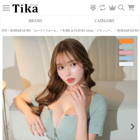
カ
BRAND
CATEGORY
ー
ト
へ
TOP
ROBEdeFLEURS「ローブドフルール」
ROBE de FLEURS Glossy「グロッシー」
[ROBEdeFL
ミニドレス
タイトミニドレス
フレアミニドレス
膝丈ドレス
前ミニドレス
ロングドレス
タイトロングドレス