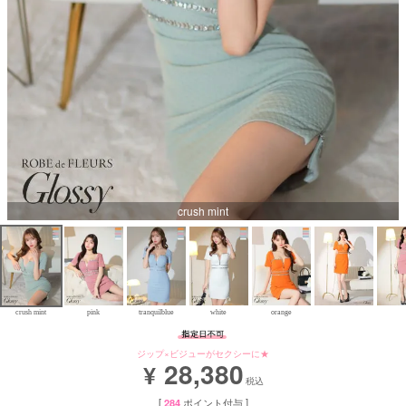
Aラインロングドレス
バースデードレス
crush mint
crush mint
pink
tranquilblue
white
orange
ジップ×ビジューがセクシーに★
28,380
¥
税込
[
284
ポイント付与 ]