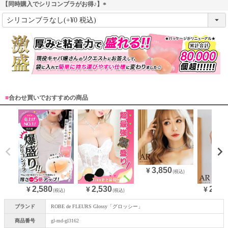
【同時購入でシリコンブラがお得♪】
(
必
須
)
■
合わせ買いでおすすめの商品
3,850
¥
(税込)
2,580
28,3
2,530
¥
¥
¥
(税込)
(税込)
ブランド
ROBE de FLEURS Glossy「グロッシー」
商品番号
gl-md-gl3162