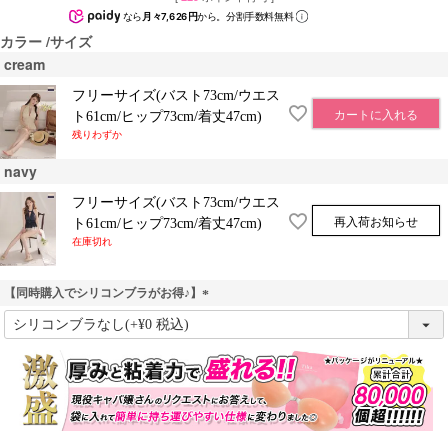
なら
月々7,626円
から。分割手数料無料
カラー
サイズ
cream
フリーサイズ(バスト73cm/ウエス
カートに入れる
ト61cm/ヒップ73cm/着丈47cm)
残りわずか
navy
フリーサイズ(バスト73cm/ウエス
再入荷お知らせ
ト61cm/ヒップ73cm/着丈47cm)
在庫切れ
【同時購入でシリコンブラがお得♪】
(
必
須
)