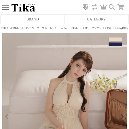
カ
BRAND
CATEGORY
ー
ト
へ
TOP
ROBEdeFLEURS「ローブドフルール」
DEA. by ROBE de FLEURS 「ディア」
[水着] [DEA.b
ミニドレス
タイトミニドレス
フレアミニドレス
膝丈ドレス
前ミニドレス
ロングドレス
タイトロングドレス