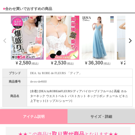
■
合わせ買いでおすすめの商品
2,580
36,300
25,0
2,530
¥
¥
¥
¥
(税込)
(税込)
(税込)
ブランド
DEA. by ROBE de FLEURS 「ディア」
商品番号
de-sw-de4660
[水着] [DEA.byROBEdeFLEURS/ディアバイローブドフルール] 高級 ホル
商品名
ターネック ウエストベルト バストカット ネックリボン チュール ビキニ
上下セット[トップス/ショーツ]
アイテム説明
サイズ・詳細
取り寄せ商品
★★この商品は
となります★★