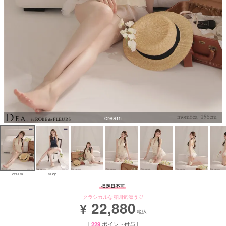
Aラインロングドレス
バースデードレス
cream
cream
navy
クラシカルな雰囲気漂う♡
22,880
¥
税込
[
229
ポイント付与 ]