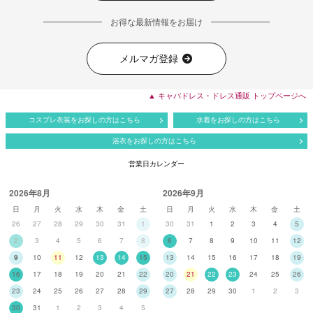
お得な最新情報をお届け
メルマガ登録
▲ キャバドレス・ドレス通販 トップページへ
コスプレ衣装をお探しの方はこちら
水着をお探しの方はこちら
浴衣をお探しの方はこちら
営業日カレンダー
2026年8月
2026年9月
日
月
火
水
木
金
土
日
月
火
水
木
金
土
26
27
28
29
30
31
1
30
31
1
2
3
4
5
2
3
4
5
6
7
8
6
7
8
9
10
11
12
9
10
11
12
13
14
15
13
14
15
16
17
18
19
16
17
18
19
20
21
22
20
21
22
23
24
25
26
23
24
25
26
27
28
29
27
28
29
30
1
2
3
30
31
1
2
3
4
5