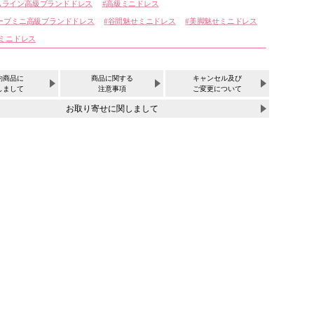
Aライン高級ブランドドレス
高級ミニドレス
ーブミニ高級ブランドドレス
谷間魅せミニドレス
美脚魅せミニドレス
 ミニドレス
約商品に
商品に関する
キャンセル及び
しまして
注意事項
ご変更について
お取り寄せに関しまして