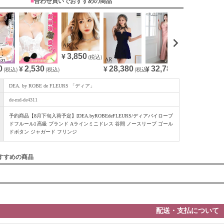
■
合わせ買いでおすすめの商品
3,850
¥
(税込)
0
28,380
32,780
2,530
(税込)
¥
(税込)
¥
(税込)
¥
(税込)
DEA. by ROBE de FLEURS 「ディア」
de-md-de4311
予約商品【8月下旬入荷予定】[DEA.byROBEdeFLEURS/ディアバイローブ
ドフルール] 高級 ブランド Aラインミニドレス 谷間 ノースリーブ ゴール
ドボタン ジャガード フリンジ
すすめの商品
配送・支払について