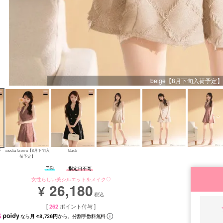
beige【8月下旬入荷予定】
予
mocha brown【8月下旬入
black
荷予定】
女性らしい美シルエットをメイク♡
26,180
¥
税込
[
262
ポイント付与 ]
なら
月々8,726円
から。分割手数料無料