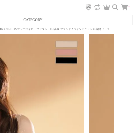
カ
CATEGORY
ー
ト
へ
ROBEdeFLEURS/ディアバイローブドフルール] 高級 ブランド Aラインミニドレス 谷間 ノースリーブ ゴールド