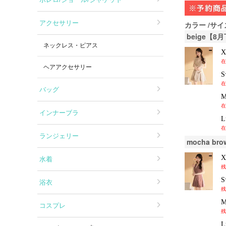
アクセサリー
カラー
サイ
beige【
ネックレス・ピアス
在
ヘアアクセサリー
在
バッグ
在
インナーブラ
在
ランジェリー
mocha b
水着
残
浴衣
残
コスプレ
残