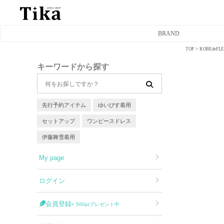
BRAND
TOP
ROBEde
ミニドレス
キーワードから探す
タイトミニドレス
フレアミニドレス
先行予約アイテム
ゆいぴす着用
セットアップ
ワンピースドレス
膝丈ドレス
伊藤舞雪着用
前ミニドレス
My page
ロングドレス
ログイン
タイトロングドレス
会員登録
< 500ptプレゼント中