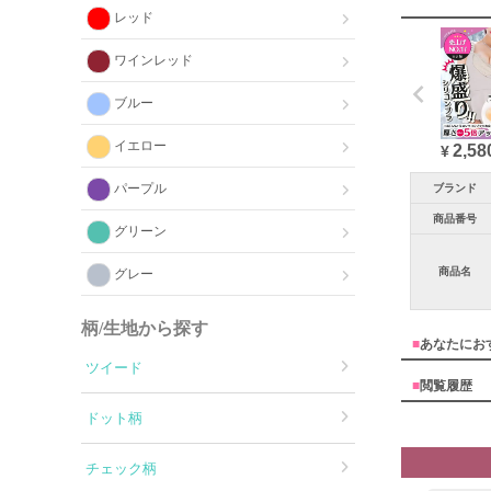
レッド
ワインレッド
ブルー
イエロー
2,58
¥
パープル
ブランド
商品番号
グリーン
商品名
グレー
柄/生地から探す
■
あなたにお
ツイード
■
閲覧履歴
ドット柄
チェック柄