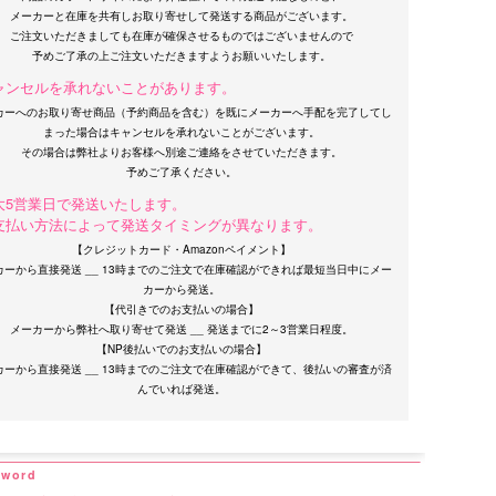
メーカーと在庫を共有しお取り寄せして発送する商品がございます。
ご注文いただきましても在庫が確保させるものではございませんので
ャンセルを承れないことがあります。
カーへのお取り寄せ商品（予約商品を含む）を既にメーカーへ手配を完了してし
まった場合はキャンセルを承れないことがございます。
その場合は弊社よりお客様へ別途ご連絡をさせていただきます。
大5営業日で発送いたします。
支払い方法によって発送タイミングが異なります。
【クレジットカード・Amazonペイメント】
カーから直接発送 __ 13時までのご注文で在庫確認ができれば最短当日中にメー
カーから発送。
【代引きでのお支払いの場合】
メーカーから弊社へ取り寄せて発送 __ 発送までに2～3営業日程度。
【NP後払いでのお支払いの場合】
カーから直接発送 __ 13時までのご注文で在庫確認ができて、後払いの審査が済