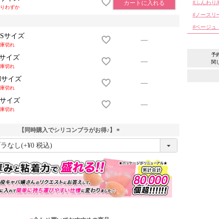
ふんわり
カートに入れる
りわずか
ノースリ
ベージュ
XSサイズ
—
庫切れ
予
Sサイズ
—
関
庫切れ
Mサイズ
—
庫切れ
Lサイズ
—
庫切れ
【同時購入でシリコンブラがお得♪】
(
必
須
)