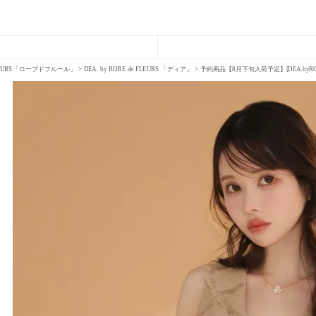
FLEURS「ローブドフルール」
DEA. by ROBE de FLEURS 「ディア」
予約商品【8月下旬入荷予定】[DEA.by