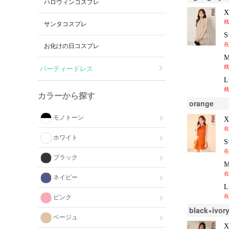
ハロウィンコスプレ
残
サンタコスプレ
在
お化けの日コスプレ
残
パーティードレス
残
カラーから探す
orange
モノトーン
在
ホワイト
在
ブラック
在
ネイビー
在
ピンク
black×ivor
ベージュ