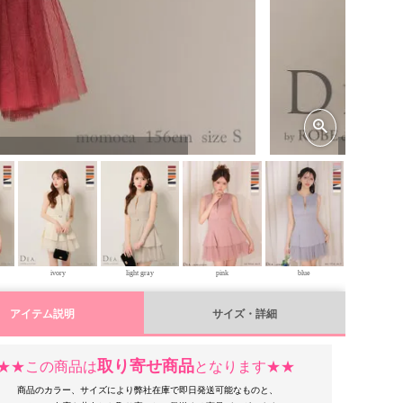
gray×ivor
ivory
light gray
pink
blue
アイテム説明
サイズ・詳細
取り寄せ商品
★★この商品は
となります★★
商品のカラー、サイズにより弊社在庫で即日発送可能なものと、