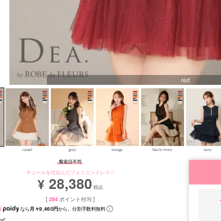
red
camel
gray
orange
black×ivory
navy
チュールを仕込んだフェミニンドレス♡
28,380
¥
税込
[
284
ポイント付与 ]
なら
月々9,460円
から。分割手数料無料
ズ