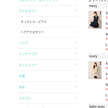
navy
アクセサリー
在
ネックレス・ピアス
在
ヘアアクセサリー
在
バッグ
在
インナーブラ
ivory
ランジェリー
在
水着
在
浴衣
在
コスプレ
在
light gray