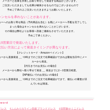
メーカーと在庫を共有しお取り寄せして発送する商品がございます。
ご注文いただきましても在庫が確保させるものではございませんので
ャンセルを承れないことがあります。
カーへのお取り寄せ商品（予約商品を含む）を既にメーカーへ手配を完了してし
まった場合はキャンセルを承れないことがございます。
その場合は弊社よりお客様へ別途ご連絡をさせていただきます。
大5営業日で発送いたします。
支払い方法によって発送タイミングが異なります。
【クレジットカード・Amazonペイメント】
カーから直接発送 __ 13時までのご注文で在庫確認ができれば最短当日中にメー
カーから発送。
【代引きでのお支払いの場合】
メーカーから弊社へ取り寄せて発送 __ 発送までに2～3営業日程度。
【NP後払いでのお支払いの場合】
カーから直接発送 __ 13時までのご注文で在庫確認ができて、後払いの審査が済
ドレス
ふんわりAライン高級ブランドドレス
谷間魅せミニドレス