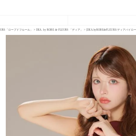
FLEURS「ローブドフルール」
DEA. by ROBE de FLEURS 「ディア」
[DEA.byROBEdeFLEURS/ディ