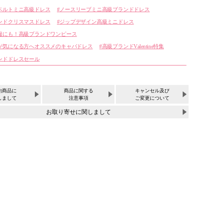
ベルトミニ高級ドレス
ノースリーブミニ高級ブランドドレス
ンドクリスマスドレス
ジップデザイン高級ミニドレス
服にも！高級ブランドワンピース
が気になる方へオススメのキャバドレス
高級ブランドValentine特集
ンドドレスセール
約商品に
商品に関する
キャンセル及び
しまして
注意事項
ご変更について
お取り寄せに関しまして
サイズ