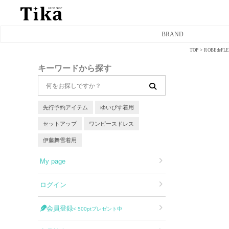
BRAND
TOP
ROBEde
ミニドレス
キーワードから探す
タイトミニドレス
フレアミニドレス
先行予約アイテム
ゆいぴす着用
セットアップ
ワンピースドレス
膝丈ドレス
伊藤舞雪着用
前ミニドレス
My page
ロングドレス
ログイン
タイトロングドレス
会員登録
< 500ptプレゼント中