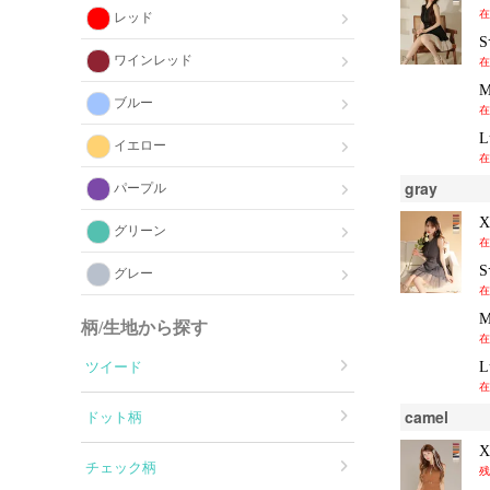
在
レッド
ワインレッド
在
ブルー
在
イエロー
在
gray
パープル
グリーン
在
グレー
在
柄/生地から探す
在
ツイード
在
camel
ドット柄
チェック柄
残