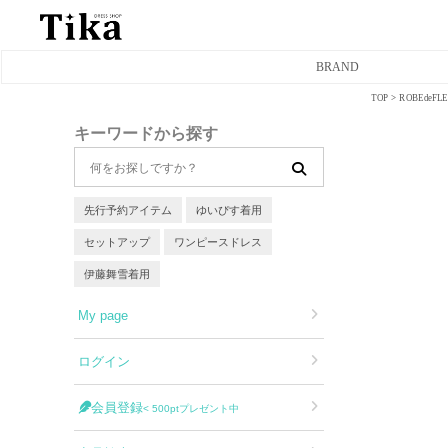
BRAND
TOP
ROBEde
ミニドレス
キーワードから探す
タイトミニドレス
フレアミニドレス
先行予約アイテム
ゆいぴす着用
セットアップ
ワンピースドレス
膝丈ドレス
伊藤舞雪着用
前ミニドレス
My page
ロングドレス
ログイン
タイトロングドレス
会員登録
< 500ptプレゼント中