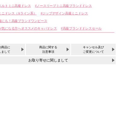
ベルトミニ高級ドレス
ノースリーブミニ高級ブランドドレス
ミニドレス（Aライン系）
ジップデザイン高級ミニドレス
服にも！高級ブランドワンピース
が気になる方へオススメのキャバドレス
高級ブランドドレスセール
約商品に
商品に関する
キャンセル及び
しまして
注意事項
ご変更について
お取り寄せに関しまして
サイズ