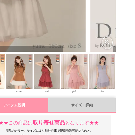
gray×ivor
camel
red
pink
blue
アイテム説明
サイズ・詳細
取り寄せ商品
★★この商品は
となります★★
商品のカラー、サイズにより弊社在庫で即日発送可能なものと、