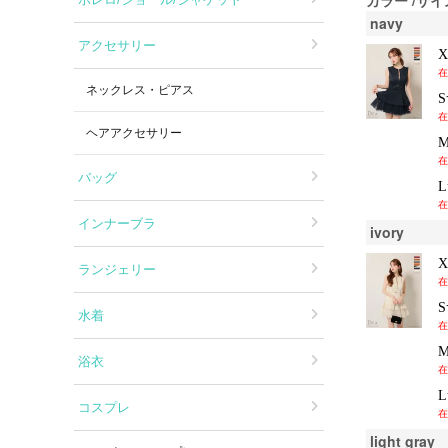
navy
アクセサリー
在
ネックレス・ピアス
在
ヘアアクセサリー
在
バッグ
在
インナーブラ
ivory
ランジェリー
在
水着
在
浴衣
在
コスプレ
在
light gray