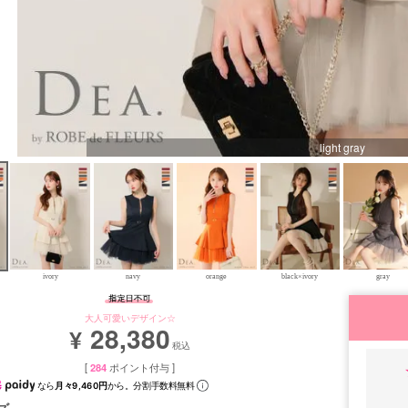
light gray
ivory
navy
orange
black×ivory
gray
大人可愛いデザイン☆
28,380
¥
税込
[
284
ポイント付与 ]
なら
月々9,460円
から。分割手数料無料
ズ