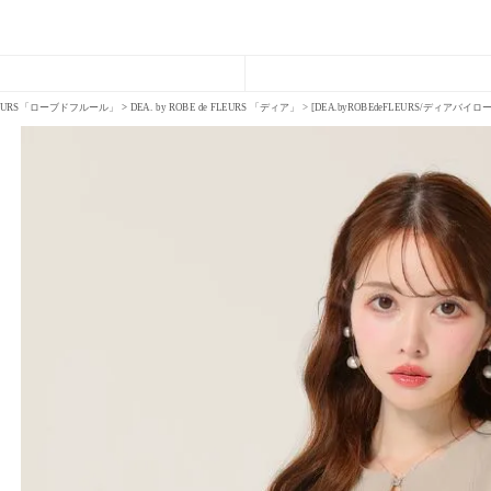
FLEURS「ローブドフルール」
DEA. by ROBE de FLEURS 「ディア」
[DEA.byROBEdeFLEURS/ディ