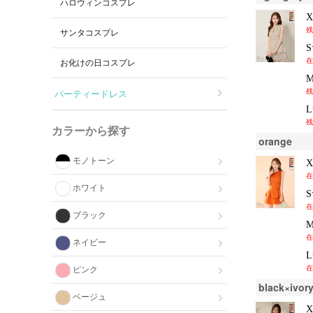
ハロウィンコスプレ
残
サンタコスプレ
在
お化けの日コスプレ
残
パーティードレス
残
カラーから探す
orange
モノトーン
在
ホワイト
在
ブラック
在
ネイビー
在
ピンク
black×ivor
ベージュ