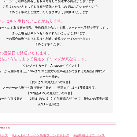
メーカーと在庫を共有しお取り寄せして発送する商品がございます。
ご注文いただきましても在庫が確保させるものではございませんので
ャンセルを承れないことがあります。
カーへのお取り寄せ商品（予約商品を含む）を既にメーカーへ手配を完了してし
まった場合はキャンセルを承れないことがございます。
その場合は弊社よりお客様へ別途ご連絡をさせていただきます。
大5営業日で発送いたします。
支払い方法によって発送タイミングが異なります。
【クレジットカード・Amazonペイメント】
カーから直接発送 __ 13時までのご注文で在庫確認ができれば最短当日中にメー
カーから発送。
【代引きでのお支払いの場合】
メーカーから弊社へ取り寄せて発送 __ 発送までに2～3営業日程度。
【NP後払いでのお支払いの場合】
カーから直接発送 __ 13時までのご注文で在庫確認ができて、後払いの審査が済
ドレス
ふんわりAライン高級ブランドドレス
谷間魅せミニドレス