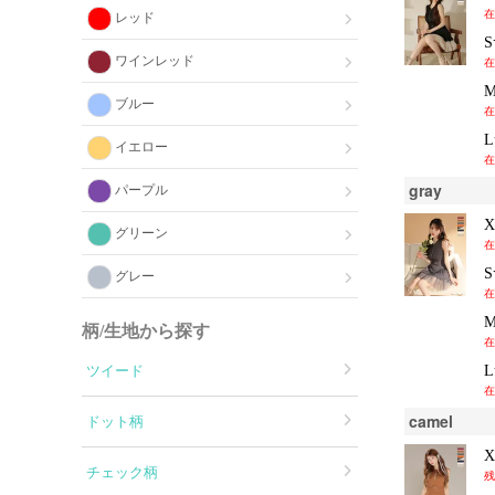
在
レッド
ワインレッド
在
ブルー
在
イエロー
在
gray
パープル
グリーン
在
グレー
在
柄/生地から探す
在
ツイード
在
camel
ドット柄
チェック柄
残