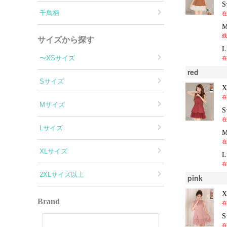
千鳥柄
在
残
サイズから探す
〜XSサイズ
在
red
Sサイズ
在
Mサイズ
在
Lサイズ
在
XLサイズ
在
2XLサイズ以上
pink
Brand
在
在