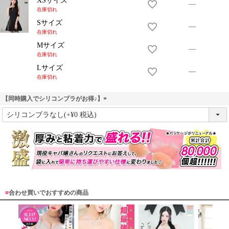
XSサイズ
—
在庫切れ
Sサイズ
—
在庫切れ
Mサイズ
—
在庫切れ
Lサイズ
—
在庫切れ
OriginalBrand
【同時購入でシリコンブラがお得♪】
(
必
須
)
■
合わせ買いでおすすめの商品