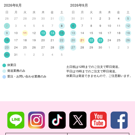
2026年8月
2026年9月
日
月
火
水
木
金
土
日
月
火
水
木
金
土
26
27
28
29
30
31
1
30
31
1
2
3
4
5
2
3
4
5
6
7
8
6
7
8
9
10
11
12
9
10
11
12
13
14
15
13
14
15
16
17
18
19
16
17
18
19
20
21
22
20
21
22
23
24
25
26
23
24
25
26
27
28
29
27
28
29
30
1
2
3
30
31
1
2
3
4
5
休業日
土日祝は12時までのご注文で即日発送。
発送業務のみ
平日は15時までのご注文で即日発送。
休業日は発送できませんので、ご注意願います。
受注・お問い合わせ業務のみ