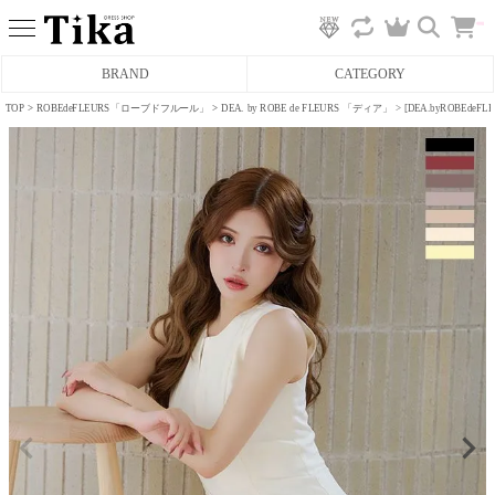
カ
BRAND
CATEGORY
ー
ト
へ
TOP
ROBEdeFLEURS「ローブドフルール」
DEA. by ROBE de FLEURS 「ディア」
[DEA.byROB
ミニドレス
タイトミニドレス
フレアミニドレス
膝丈ドレス
前ミニドレス
ロングドレス
タイトロングドレス