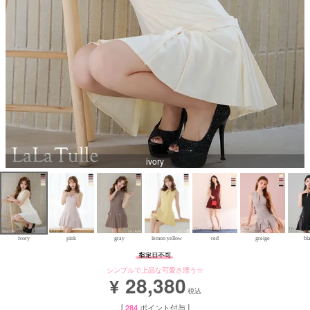
Aラインロングドレス
バースデードレス
ivory
ivory
pink
gray
lemon yellow
red
greige
bl
シンプルで上品な可愛さ漂う☆
28,380
¥
税込
[
284
ポイント付与 ]