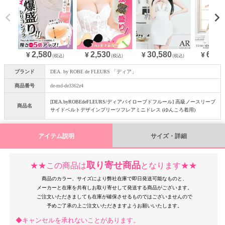
2,580
30,580
64,9
2,530
¥
¥
¥
¥
(税込)
(税込)
(税込)
ブランド
DEA. by ROBE de FLEURS 「ディア」
商品番号
de-md-de3362z4
[DEA.byROBEdeFLEURS/ディアバイローブドフルール] 高級ノースリーブ
商品名
サイドベルトデザインプリーツフレアミニドレス (ゆんころ着用)
アイテム説明
サイズ・詳細
取り寄せ商品
★★この商品は
となります★★
商品のカラー、サイズにより弊社在庫で即日発送可能なものと、
メーカーと在庫を共有しお取り寄せして発送する商品がございます。
ご注文いただきましても在庫が確保させるものではございませんので
◆キャンセルを承れないことがあります。