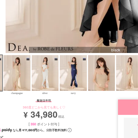
black
champagne
silver
navy
360度どこから見ても美しく♡
34,980
¥
税込
[
350
ポイント付与 ]
なら
月々11,660円
から。分割手数料無料
ズ