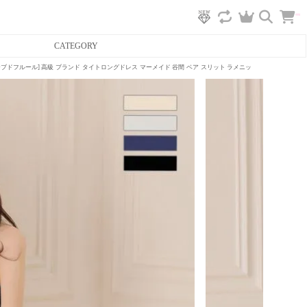
カ
CATEGORY
ー
ト
へ
アバイローブドフルール] 高級 ブランド タイトロングドレス マーメイド 谷間 ベア スリット ラメニット ショール付き