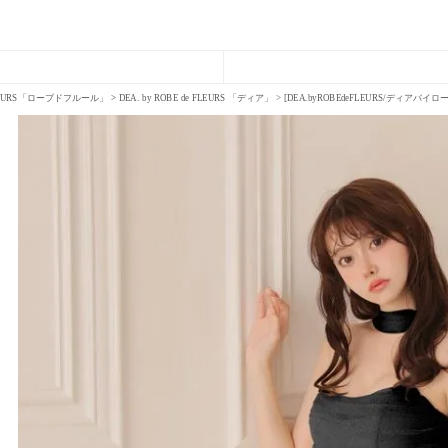
FLEURS「ローブドフルール」
DEA. by ROBE de FLEURS 「ディア」
[DEA.byROBEdeFLEURS/ディ