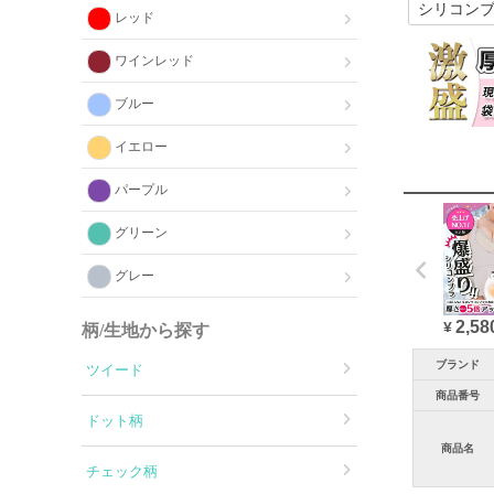
レッド
ワインレッド
ブルー
イエロー
パープル
グリーン
グレー
2,58
¥
柄/生地から探す
ブランド
ツイード
商品番号
ドット柄
商品名
チェック柄