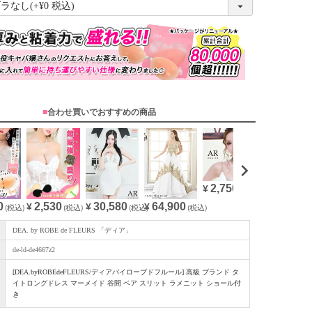
必
須
)
■
合わせ買いでおすすめの商品
2,750
¥
(税込)
0
30,580
64,900
2,530
(税込)
¥
(税込)
¥
(税込)
¥
(税込)
DEA. by ROBE de FLEURS 「ディア」
de-ld-de4667z2
[DEA.byROBEdeFLEURS/ディアバイローブドフルール] 高級 ブランド タ
イトロングドレス マーメイド 谷間 ベア スリット ラメニット ショール付
き