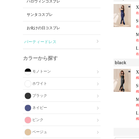
ハロウィンコスプレ
在
サンタコスプレ
在
お化けの日コスプレ
在
パーティードレス
在
カラーから探す
black
モノトーン
残
ホワイト
残
ブラック
残
ネイビー
残
ピンク
ベージュ