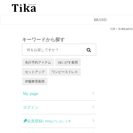
BRAND
TOP
ROBEde
ミニドレス
キーワードから探す
タイトミニドレス
フレアミニドレス
先行予約アイテム
ゆいぴす着用
セットアップ
ワンピースドレス
膝丈ドレス
伊藤舞雪着用
前ミニドレス
My page
ロングドレス
ログイン
タイトロングドレス
会員登録
< 500ptプレゼント中