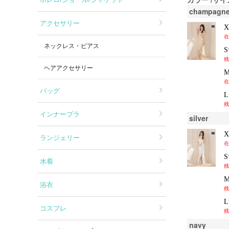
champagn
アクセサリー
在
ネックレス・ピアス
残
ヘアアクセサリー
在
バッグ
残
インナーブラ
silver
ランジェリー
在
水着
残
浴衣
残
コスプレ
残
navy