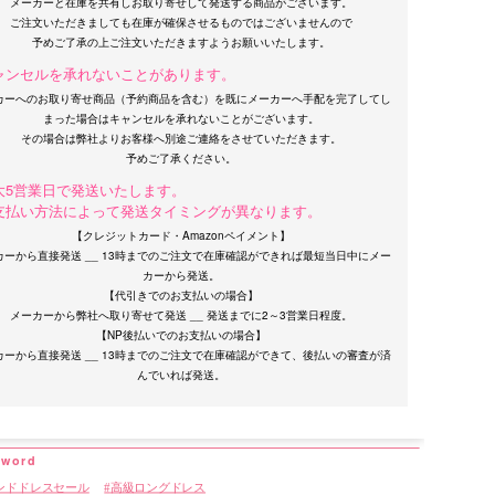
メーカーと在庫を共有しお取り寄せして発送する商品がございます。
ご注文いただきましても在庫が確保させるものではございませんので
ャンセルを承れないことがあります。
カーへのお取り寄せ商品（予約商品を含む）を既にメーカーへ手配を完了してし
まった場合はキャンセルを承れないことがございます。
その場合は弊社よりお客様へ別途ご連絡をさせていただきます。
大5営業日で発送いたします。
支払い方法によって発送タイミングが異なります。
【クレジットカード・Amazonペイメント】
カーから直接発送 __ 13時までのご注文で在庫確認ができれば最短当日中にメー
カーから発送。
【代引きでのお支払いの場合】
メーカーから弊社へ取り寄せて発送 __ 発送までに2～3営業日程度。
【NP後払いでのお支払いの場合】
カーから直接発送 __ 13時までのご注文で在庫確認ができて、後払いの審査が済
ンドドレスセール
高級ロングドレス