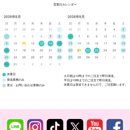
営業日カレンダー
2026年8月
2026年9月
日
月
火
水
木
金
土
日
月
火
水
木
金
土
26
27
28
29
30
31
1
30
31
1
2
3
4
5
2
3
4
5
6
7
8
6
7
8
9
10
11
12
9
10
11
12
13
14
15
13
14
15
16
17
18
19
16
17
18
19
20
21
22
20
21
22
23
24
25
26
23
24
25
26
27
28
29
27
28
29
30
1
2
3
30
31
1
2
3
4
5
休業日
土日祝は12時までのご注文で即日発送。
発送業務のみ
平日は15時までのご注文で即日発送。
休業日は発送できませんので、ご注意願います。
受注・お問い合わせ業務のみ