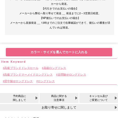
カーから発送。
【代引きでのお支払いの場合】
メーカーから弊社へ取り寄せて発送 __ 発送までに2～3営業日程度。
【NP後払いでのお支払いの場合】
メーカーから直接発送 __ 13時までのご注文で在庫確認ができて、後払いの審査が済
カラー・サイズを選んでカートに入れる
高級ブランドドレスセール
高級ロングドレス
高級ブランドマーメイドロングドレス
谷間魅せロングドレス
背中魅せロングドレス
ロングドレス
予約商品に
商品に関する
キャンセル及び
関しまして
注意事項
ご変更について
お取り寄せに関しまして