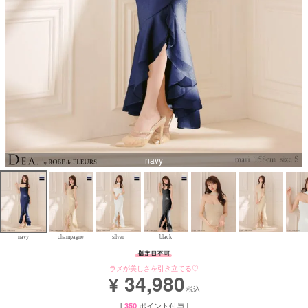
Aラインロングドレス
バースデードレス
navy
navy
champagne
silver
black
ラメが美しさを引き立てる♡
34,980
¥
税込
[
350
ポイント付与 ]