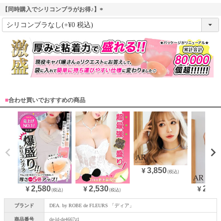
【同時購入でシリコンブラがお得♪】
(
必
須
)
■
合わせ買いでおすすめの商品
3,850
¥
(税込)
2,580
28,3
2,530
¥
¥
¥
(税込)
(税込)
ブランド
DEA. by ROBE de FLEURS 「ディア」
商品番号
de-ld-de4667z1