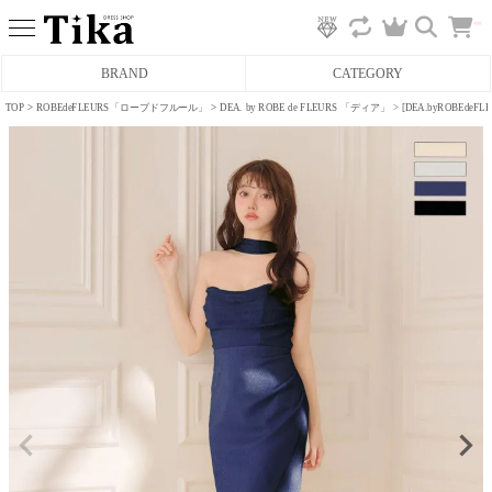
カ
BRAND
CATEGORY
ー
ト
へ
TOP
ROBEdeFLEURS「ローブドフルール」
DEA. by ROBE de FLEURS 「ディア」
[DEA.byROBE
ミニドレス
タイトミニドレス
フレアミニドレス
膝丈ドレス
前ミニドレス
ロングドレス
タイトロングドレス