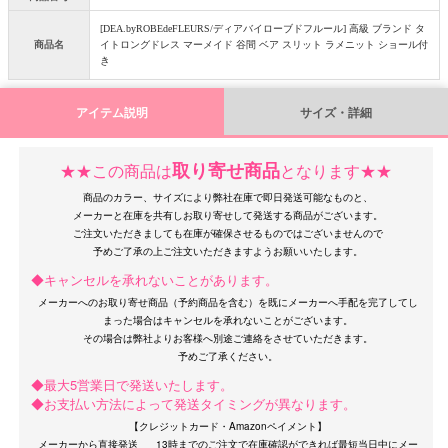
[DEA.byROBEdeFLEURS/ディアバイローブドフルール] 高級 ブランド タ
商品名
イトロングドレス マーメイド 谷間 ベア スリット ラメニット ショール付
き
アイテム説明
サイズ・詳細
OriginalBrand
取り寄せ商品
★★この商品は
となります★★
商品のカラー、サイズにより弊社在庫で即日発送可能なものと、
メーカーと在庫を共有しお取り寄せして発送する商品がございます。
ご注文いただきましても在庫が確保させるものではございませんので
◆キャンセルを承れないことがあります。
メーカーへのお取り寄せ商品（予約商品を含む）を既にメーカーへ手配を完了してし
まった場合はキャンセルを承れないことがございます。
その場合は弊社よりお客様へ別途ご連絡をさせていただきます。
◆最大5営業日で発送いたします。
◆お支払い方法によって発送タイミングが異なります。
【クレジットカード・Amazonペイメント】
メーカーから直接発送 __ 13時までのご注文で在庫確認ができれば最短当日中にメー