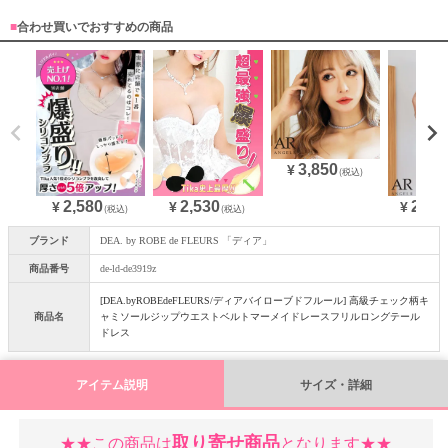
■
合わせ買いでおすすめの商品
3,850
¥
(税込)
2,580
28,3
2,530
¥
¥
¥
(税込)
(税込)
ブランド
DEA. by ROBE de FLEURS 「ディア」
商品番号
de-ld-de3919z
[DEA.byROBEdeFLEURS/ディアバイローブドフルール] 高級チェック柄キ
商品名
ャミソールジップウエストベルトマーメイドレースフリルロングテール
ドレス
アイテム説明
サイズ・詳細
取り寄せ商品
★★この商品は
となります★★