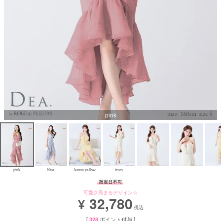
Aラインロングドレス
バースデードレス
pink
pink
blue
lemon yellow
ivory
可愛さ高まるデザイン☆
32,780
¥
税込
[
328
ポイント付与 ]