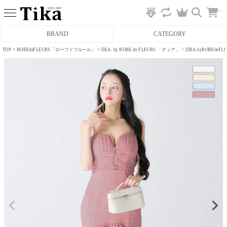
カ
BRAND
CATEGORY
ー
ト
へ
TOP
ROBEdeFLEURS「ローブドフルール」
DEA. by ROBE de FLEURS 「ディア」
[DEA.byROB
ミニドレス
タイトミニドレス
フレアミニドレス
膝丈ドレス
前ミニドレス
ロングドレス
タイトロングドレス