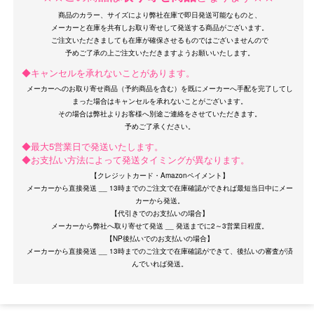
商品のカラー、サイズにより弊社在庫で即日発送可能なものと、
メーカーと在庫を共有しお取り寄せして発送する商品がございます。
ご注文いただきましても在庫が確保させるものではございませんので
◆キャンセルを承れないことがあります。
メーカーへのお取り寄せ商品（予約商品を含む）を既にメーカーへ手配を完了してし
まった場合はキャンセルを承れないことがございます。
OriginalBrand
その場合は弊社よりお客様へ別途ご連絡をさせていただきます。
◆最大5営業日で発送いたします。
◆お支払い方法によって発送タイミングが異なります。
【クレジットカード・Amazonペイメント】
メーカーから直接発送 __ 13時までのご注文で在庫確認ができれば最短当日中にメー
カーから発送。
【代引きでのお支払いの場合】
メーカーから弊社へ取り寄せて発送 __ 発送までに2～3営業日程度。
【NP後払いでのお支払いの場合】
メーカーから直接発送 __ 13時までのご注文で在庫確認ができて、後払いの審査が済