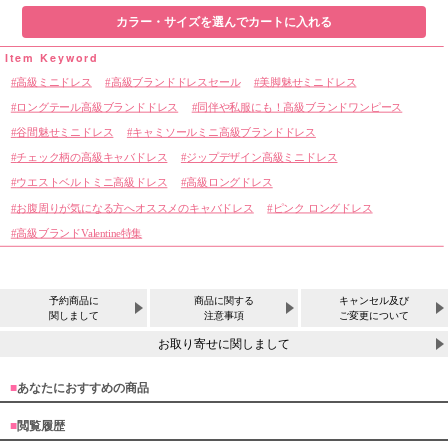
カラー・サイズを選んでカートに入れる
高級ミニドレス
高級ブランドドレスセール
美脚魅せミニドレス
ロングテール高級ブランドドレス
同伴や私服にも！高級ブランドワンピース
谷間魅せミニドレス
キャミソールミニ高級ブランドドレス
チェック柄の高級キャバドレス
ジップデザイン高級ミニドレス
ウエストベルトミニ高級ドレス
高級ロングドレス
お腹周りが気になる方へオススメのキャバドレス
ピンク ロングドレス
高級ブランドValentine特集
予約商品に
商品に関する
キャンセル及び
関しまして
注意事項
ご変更について
お取り寄せに関しまして
■
あなたにおすすめの商品
サイズ
■
閲覧履歴