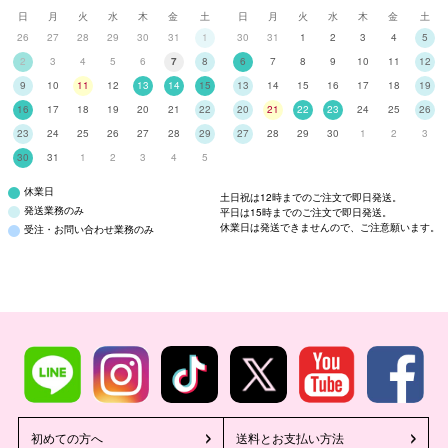
日
月
火
水
木
金
土
日
月
火
水
木
金
土
26
27
28
29
30
31
1
30
31
1
2
3
4
5
2
3
4
5
6
7
8
6
7
8
9
10
11
12
9
10
11
12
13
14
15
13
14
15
16
17
18
19
16
17
18
19
20
21
22
20
21
22
23
24
25
26
23
24
25
26
27
28
29
27
28
29
30
1
2
3
30
31
1
2
3
4
5
休業日
土日祝は12時までのご注文で即日発送。
発送業務のみ
平日は15時までのご注文で即日発送。
休業日は発送できませんので、ご注意願います。
受注・お問い合わせ業務のみ
初めての方へ
送料とお支払い方法