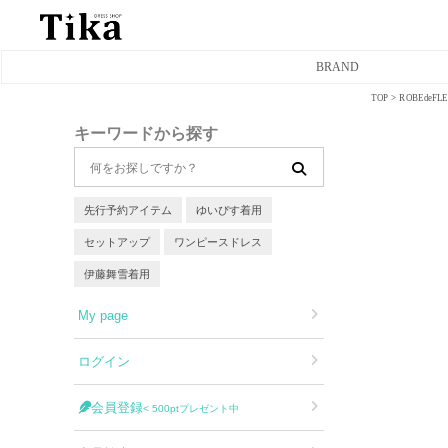
BRAND
TOP
ROBEde
ミニドレス
キーワードから探す
タイトミニドレス
フレアミニドレス
先行予約アイテム
ゆいぴす着用
セットアップ
ワンピースドレス
膝丈ドレス
伊藤舞雪着用
前ミニドレス
My page
ロングドレス
ログイン
タイトロングドレス
会員登録
< 500ptプレゼント中