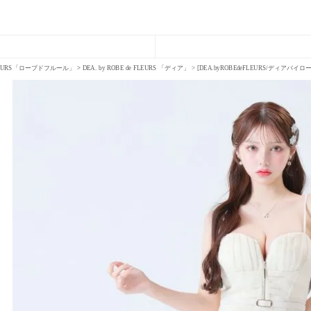
FLEURS「ローブドフルール」
DEA. by ROBE de FLEURS 「ディア」
[DEA.byROBEdeFLEURS/