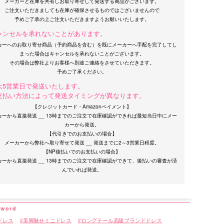
メーカーと在庫を共有しお取り寄せして発送する商品がございます。
ご注文いただきましても在庫が確保させるものではございませんので
ャンセルを承れないことがあります。
カーへのお取り寄せ商品（予約商品を含む）を既にメーカーへ手配を完了してし
まった場合はキャンセルを承れないことがございます。
その場合は弊社よりお客様へ別途ご連絡をさせていただきます。
大5営業日で発送いたします。
支払い方法によって発送タイミングが異なります。
【クレジットカード・Amazonペイメント】
カーから直接発送 __ 13時までのご注文で在庫確認ができれば最短当日中にメー
カーから発送。
【代引きでのお支払いの場合】
メーカーから弊社へ取り寄せて発送 __ 発送までに2～3営業日程度。
【NP後払いでのお支払いの場合】
カーから直接発送 __ 13時までのご注文で在庫確認ができて、後払いの審査が済
ドレス
美脚魅せミニドレス
ロングテール高級ブランドドレス