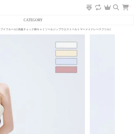
カ
CATEGORY
ー
ト
へ
ディアバイローブドフルール] 高級チェック柄キャミソールジップウエストベルトマーメイドレースフリルロングテールドレス