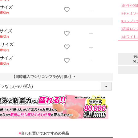
同伴や私
Lサイズ
—
庫切れ
キャミソ
ジップデ
高級ロン
Sサイズ
—
ホワイト
庫切れ
Mサイズ
—
庫切れ
予
Lサイズ
—
関
庫切れ
【同時購入でシリコンブラがお得♪】
(
必
須
)
■
合わせ買いでおすすめの商品