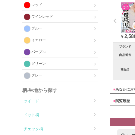
レッド
ワインレッド
ブルー
2,58
¥
イエロー
ブランド
パープル
商品番号
グリーン
商品名
グレー
■
あなたにお
柄/生地から探す
■
閲覧履歴
ツイード
ドット柄
チェック柄