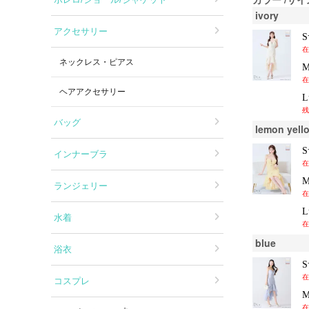
ivory
アクセサリー
在
ネックレス・ピアス
在
ヘアアクセサリー
残
バッグ
lemon yell
インナーブラ
在
ランジェリー
在
水着
在
blue
浴衣
在
コスプレ
在