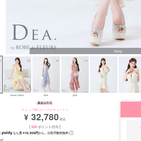
ivory
lemon yellow
blue
pink
チェック柄のレースがキュート☆
32,780
¥
税込
[
328
ポイント付与 ]
なら
月々10,926円
から。分割手数料無料
ズ