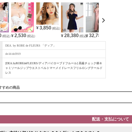
3,850
¥
(税込)
0
28,380
32,780
2,530
(税込)
¥
(税込)
¥
(税込)
¥
(税込)
DEA. by ROBE de FLEURS 「ディア」
de-ld-de3919
[DEA.byROBEdeFLEURS/ディアバイローブドフルール] 高級チェック柄キ
ャミソールジップウエストベルトマーメイドレースフリルロングテールド
レス
すすめの商品
配送・支払について