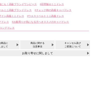
服にも！高級ブランドワンピース
谷間魅せミニドレス
ールミニ高級ブランドドレス
チェック柄の高級キャバドレス
ザイン高級ミニドレス
ウエストベルトミニ高級ドレス
グドレス
お腹周りが気になる方へオススメのキャバドレス
 ロングドレス
約商品に
商品に関する
キャンセル及び
しまして
注意事項
ご変更について
お取り寄せに関しまして
サイズ