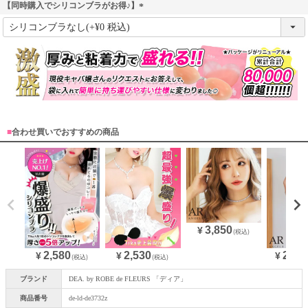
【同時購入でシリコンブラがお得♪】
(
必
須
)
■
合わせ買いでおすすめの商品
3,850
¥
(税込)
2,580
28,3
2,530
¥
¥
¥
(税込)
(税込)
ブランド
DEA. by ROBE de FLEURS 「ディア」
商品番号
de-ld-de3732z