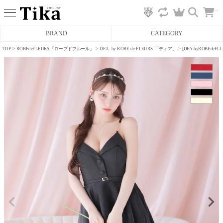
カ
BRAND
CATEGORY
ー
ト
へ
TOP
ROBEdeFLEURS「ローブドフルール」
DEA. by ROBE de FLEURS 「ディア」
[DEA.byROB
ミニドレス
タイトミニドレス
フレアミニドレス
膝丈ドレス
前ミニドレス
ロングドレス
タイトロングドレス