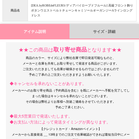
[DEA.byROBEdeFLEURS/ディアバイローブドフルール] 高級フロント飾り
商品名
ボタンウエストベルトチェーンキャミソールオーガンジーAラインロング
ドレス
アイテム説明
サイズ・詳細
取り寄せ商品
★★この商品は
となります★★
OriginalBrand
商品のカラー、サイズにより弊社在庫で即日発送可能なものと、
メーカーと在庫を共有しお取り寄せして発送する商品がございます。
ご注文いただきましても在庫が確保させるものではございませんので
◆キャンセルを承れないことがあります。
メーカーへのお取り寄せ商品（予約商品を含む）を既にメーカーへ手配を完了してし
まった場合はキャンセルを承れないことがございます。
その場合は弊社よりお客様へ別途ご連絡をさせていただきます。
◆最大5営業日で発送いたします。
◆お支払い方法によって発送タイミングが異なります。
【クレジットカード・Amazonペイメント】
メーカーから直接発送 __ 13時までのご注文で在庫確認ができれば最短当日中にメー