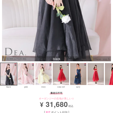
Aラインロングドレス
バースデードレス
black
black
pink
ivory
wine red
navy
オーガンジーの生地が美しい☆
31,680
¥
税込
[
317
ポイント付与 ]