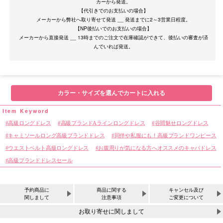
カーから発送。
【代引きでのお支払いの場合】
メーカーから弊社へ取り寄せて発送 __ 発送までに2～3営業日程度。
【NP後払いでのお支払いの場合】
メーカーから直接発送 __ 13時までのご注文で在庫確認ができて、後払いの審査が済
カラー・サイズを選んでカートに入れる
高級ロングドレス
高級ブランドAラインロングドレス
谷間魅せロングドレス
キャミソールロング高級ブランドドレス
同伴や私服にも！高級ブランドワンピース
ウエストベルト高級ロングドレス
お腹周りが気になる方へオススメのキャバドレス
高級ブランドドレスセール
予約商品に
商品に関する
キャンセル及び
関しまして
注意事項
ご変更について
お取り寄せに関しまして