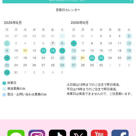
営業日カレンダー
2026年8月
2026年9月
日
月
火
水
木
金
土
日
月
火
水
木
金
土
26
27
28
29
30
31
1
30
31
1
2
3
4
5
2
3
4
5
6
7
8
6
7
8
9
10
11
12
9
10
11
12
13
14
15
13
14
15
16
17
18
19
16
17
18
19
20
21
22
20
21
22
23
24
25
26
23
24
25
26
27
28
29
27
28
29
30
1
2
3
30
31
1
2
3
4
5
休業日
土日祝は12時までのご注文で即日発送。
発送業務のみ
平日は15時までのご注文で即日発送。
休業日は発送できませんので、ご注意願います。
受注・お問い合わせ業務のみ