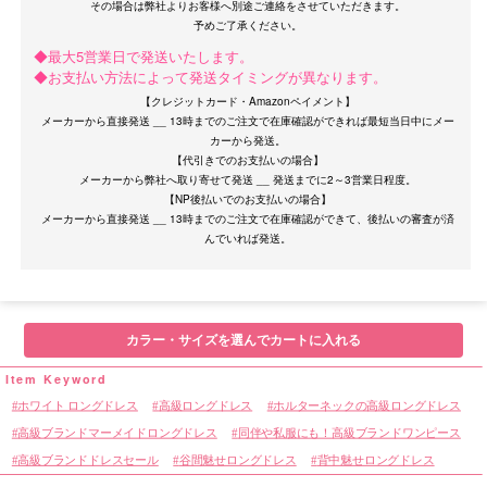
その場合は弊社よりお客様へ別途ご連絡をさせていただきます。
◆最大5営業日で発送いたします。
◆お支払い方法によって発送タイミングが異なります。
【クレジットカード・Amazonペイメント】
メーカーから直接発送 __ 13時までのご注文で在庫確認ができれば最短当日中にメー
カーから発送。
【代引きでのお支払いの場合】
OriginalBrand
メーカーから弊社へ取り寄せて発送 __ 発送までに2～3営業日程度。
【NP後払いでのお支払いの場合】
メーカーから直接発送 __ 13時までのご注文で在庫確認ができて、後払いの審査が済
カラー・サイズを選んでカートに入れる
ホワイト ロングドレス
高級ロングドレス
ホルターネックの高級ロングドレス
高級ブランドマーメイドロングドレス
同伴や私服にも！高級ブランドワンピース
高級ブランドドレスセール
谷間魅せロングドレス
背中魅せロングドレス