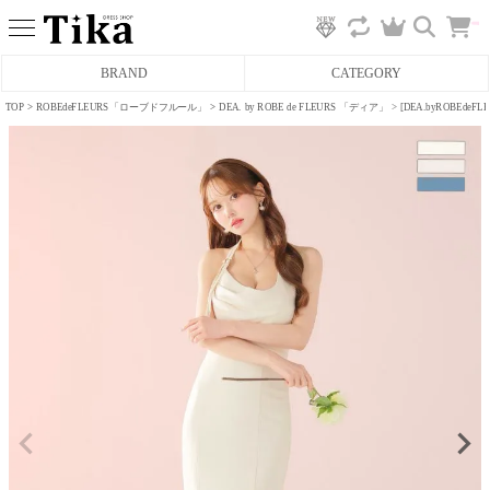
カ
BRAND
CATEGORY
ー
ト
へ
TOP
ROBEdeFLEURS「ローブドフルール」
DEA. by ROBE de FLEURS 「ディア」
[DEA.byROBE
ミニドレス
タイトミニドレス
フレアミニドレス
膝丈ドレス
前ミニドレス
ロングドレス
タイトロングドレス