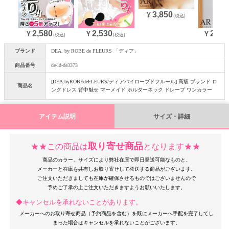
3,850
¥
(税込)
2,580
28,3
2,530
¥
¥
¥
(税込)
(税込)
ブランド
DEA. by ROBE de FLEURS 「ディア」
商品番号
de-ld-de3373
[DEA.byROBEdeFLEURS/ディアバイローブドフルール] 高級 ブランド ロ
商品名
ングドレス 背中魅せ マーメイド ホルターネック ドレープ ワンカラー
アイテム説明
サイズ・詳細
取り寄せ商品
★★この商品は
となります★★
商品のカラー、サイズにより弊社在庫で即日発送可能なものと、
メーカーと在庫を共有しお取り寄せして発送する商品がございます。
ご注文いただきましても在庫が確保させるものではございませんので
◆キャンセルを承れないことがあります。
メーカーへのお取り寄せ商品（予約商品を含む）を既にメーカーへ手配を完了してし
まった場合はキャンセルを承れないことがございます。