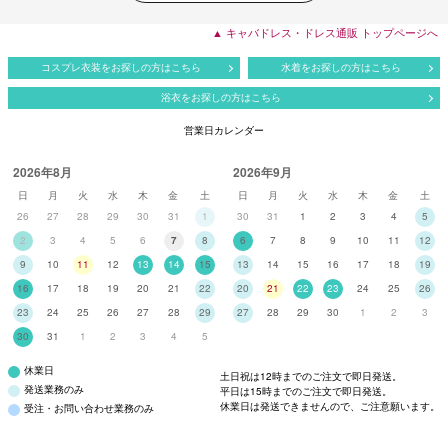
▲ キャバドレス・ドレス通販 トップページへ
コスプレ衣装をお探しの方はこちら
水着をお探しの方はこちら
浴衣をお探しの方はこちら
営業日カレンダー
2026年8月
2026年9月
日
月
火
水
木
金
土
日
月
火
水
木
金
土
26
27
28
29
30
31
1
30
31
1
2
3
4
5
2
3
4
5
6
7
8
6
7
8
9
10
11
12
9
10
11
12
13
14
15
13
14
15
16
17
18
19
16
17
18
19
20
21
22
20
21
22
23
24
25
26
23
24
25
26
27
28
29
27
28
29
30
1
2
3
30
31
1
2
3
4
5
休業日
土日祝は12時までのご注文で即日発送。
発送業務のみ
平日は15時までのご注文で即日発送。
休業日は発送できませんので、ご注意願います。
受注・お問い合わせ業務のみ