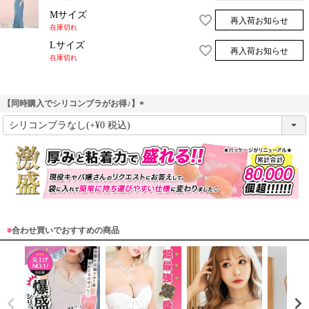
Mサイズ
再入荷お知らせ
在庫切れ
Lサイズ
再入荷お知らせ
在庫切れ
31,680
¥
税込
【同時購入でシリコンブラがお得♪】
(
必
須
)
■
合わせ買いでおすすめの商品