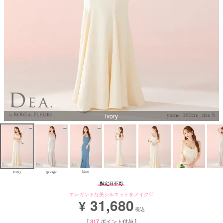
Aラインロングドレス
バースデードレス
ivory
ivory
greige
blue
エレガントな美シルエットをメイク♡
31,680
¥
税込
[
317
ポイント付与 ]