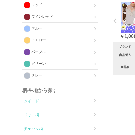
レッド
ワインレッド
ブルー
1,00
¥
イエロー
ブランド
パープル
商品番号
グリーン
商品名
グレー
柄/生地から探す
ツイード
ドット柄
チェック柄