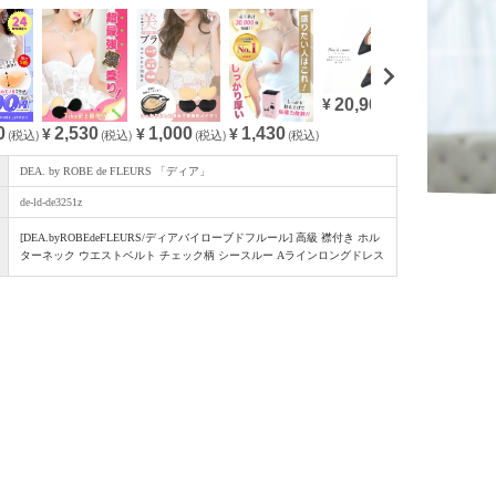
20,900
¥
(税込)
0
1,000
28,380
2,530
1,430
(税込)
¥
(税込)
¥
(
¥
(税込)
¥
(税込)
DEA. by ROBE de FLEURS 「ディア」
de-ld-de3251z
[DEA.byROBEdeFLEURS/ディアバイローブドフルール] 高級 襟付き ホル
ターネック ウエストベルト チェック柄 シースルー Aラインロングドレス