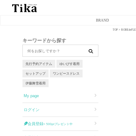
BRAND
TOP
ROBEde
ミニドレス
キーワードから探す
タイトミニドレス
フレアミニドレス
先行予約アイテム
ゆいぴす着用
セットアップ
ワンピースドレス
膝丈ドレス
伊藤舞雪着用
前ミニドレス
My page
ロングドレス
ログイン
タイトロングドレス
会員登録
< 500ptプレゼント中