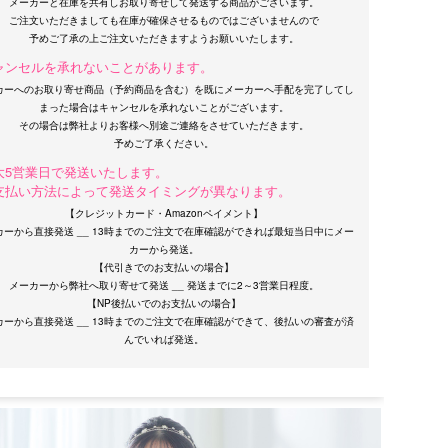
メーカーと在庫を共有しお取り寄せして発送する商品がございます。
ご注文いただきましても在庫が確保させるものではございませんので
ャンセルを承れないことがあります。
カーへのお取り寄せ商品（予約商品を含む）を既にメーカーへ手配を完了してし
まった場合はキャンセルを承れないことがございます。
その場合は弊社よりお客様へ別途ご連絡をさせていただきます。
大5営業日で発送いたします。
支払い方法によって発送タイミングが異なります。
【クレジットカード・Amazonペイメント】
カーから直接発送 __ 13時までのご注文で在庫確認ができれば最短当日中にメー
カーから発送。
【代引きでのお支払いの場合】
メーカーから弊社へ取り寄せて発送 __ 発送までに2～3営業日程度。
【NP後払いでのお支払いの場合】
カーから直接発送 __ 13時までのご注文で在庫確認ができて、後払いの審査が済