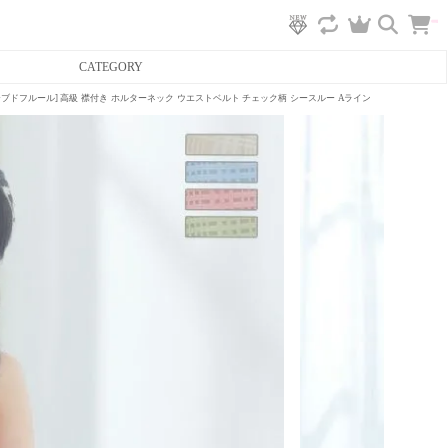
カ
CATEGORY
ー
ト
へ
アバイローブドフルール] 高級 襟付き ホルターネック ウエストベルト チェック柄 シースルー Aラインロングドレス