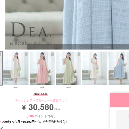
blue
ivory
pink
mint
チェックシアーでガーリーな雰囲気に☆
30,580
¥
税込
[
306
ポイント付与 ]
なら
月々10,193円
から。分割手数料無料
ズ