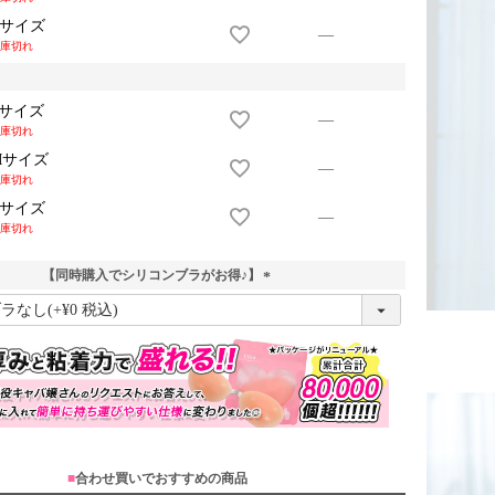
Lサイズ
—
庫切れ
Sサイズ
—
庫切れ
Mサイズ
—
庫切れ
Lサイズ
—
庫切れ
【同時購入でシリコンブラがお得♪】
(
必
須
)
■
合わせ買いでおすすめの商品