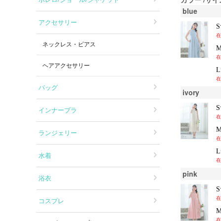
blue
アクセサリー
在
ネックレス・ピアス
在
ヘアアクセサリー
在
バッグ
ivory
インナーブラ
在
ランジェリー
在
水着
在
pink
浴衣
在
コスプレ
在