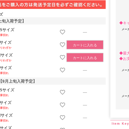
ズ
9月上旬入荷予定】
◆キ
メー
XSサイズ
—
庫切れ
Sサイズ
カートに入れる
りわずか
◆最
Mサイズ
◆お
カートに入れる
りわずか
Lサイズ
OriginalBrand
メー
—
庫切れ
ige【9月上旬入荷予定】
XSサイズ
—
庫切れ
メー
Sサイズ
—
庫切れ
Mサイズ
—
庫切れ
Lサイズ