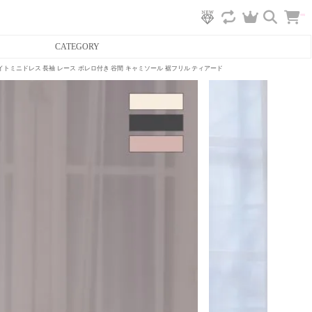
カ
CATEGORY
ー
ト
へ
ド タイトミニドレス 長袖 レース ボレロ付き 谷間 キャミソール 裾フリル ティアード