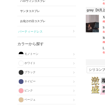
ハロウィンコスプレ
在
gray【9
サンタコスプレ
お化けの日コスプレ
残
パーティードレス
在
残
カラーから探す
在
モノトーン
ホワイト
ブラック
ネイビー
ピンク
ベージュ