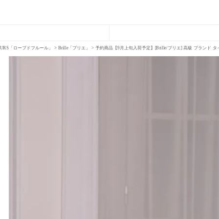
FLEURS「ローブドフルール」
Brille「ブリエ」
予約商品【9月上旬入荷予定】[Brille/ブリエ] 高級 ブラン