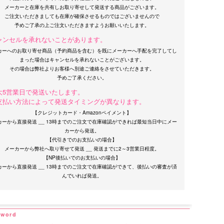
メーカーと在庫を共有しお取り寄せして発送する商品がございます。
ご注文いただきましても在庫が確保させるものではございませんので
ャンセルを承れないことがあります。
カーへのお取り寄せ商品（予約商品を含む）を既にメーカーへ手配を完了してし
まった場合はキャンセルを承れないことがございます。
その場合は弊社よりお客様へ別途ご連絡をさせていただきます。
大5営業日で発送いたします。
支払い方法によって発送タイミングが異なります。
【クレジットカード・Amazonペイメント】
カーから直接発送 __ 13時までのご注文で在庫確認ができれば最短当日中にメー
カーから発送。
【代引きでのお支払いの場合】
メーカーから弊社へ取り寄せて発送 __ 発送までに2～3営業日程度。
【NP後払いでのお支払いの場合】
カーから直接発送 __ 13時までのご注文で在庫確認ができて、後払いの審査が済