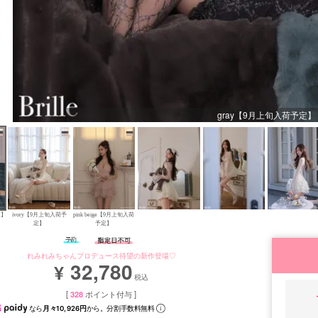
gray【9月上旬入荷予定】
定】
ivory【9月上旬入荷予
pink beige【9月上旬入荷
定】
予定】
れみれみちゃんプロデュース待望の新作登場♡
32,780
¥
税込
[
328
ポイント付与 ]
なら
月々10,926円
から。分割手数料無料