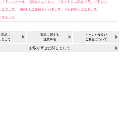
ンドドレスセール
高級ミニドレス
タイトミニ高級ブランドドレス
ミニドレス
長袖ミニ高額キャバドレス
美脚魅せミニドレス
すめドレス
約商品に
商品に関する
キャンセル及び
しまして
注意事項
ご変更について
お取り寄せに関しまして