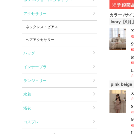
アクセサリー
カラー
サイ
ivory【
ネックレス・ピアス
在
ヘアアクセサリー
残
バッグ
残
インナーブラ
在
ランジェリー
pink be
水着
在
浴衣
在
コスプレ
在