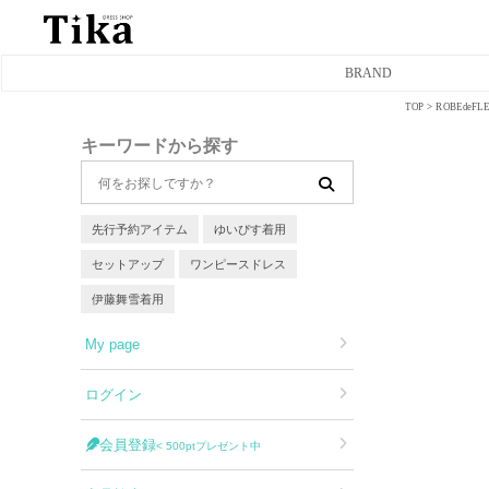
BRAND
TOP
ROBEde
ミニドレス
キーワードから探す
タイトミニドレス
フレアミニドレス
先行予約アイテム
ゆいぴす着用
セットアップ
ワンピースドレス
膝丈ドレス
伊藤舞雪着用
前ミニドレス
My page
ロングドレス
ログイン
タイトロングドレス
会員登録
< 500ptプレゼント中