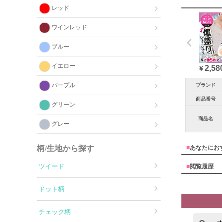
レッド
ワインレッド
ブルー
イエロー
2,58
¥
パープル
ブランド
商品番号
グリーン
商品名
グレー
柄/生地から探す
■
あなたにお
ツイード
■
閲覧履歴
ドット柄
チェック柄