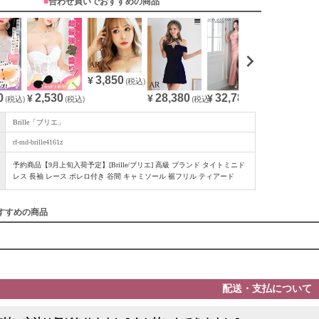
■
合わせ買いでおすすめの商品
3,850
¥
(税込)
0
28,380
32,780
2,530
(税込)
¥
(税込)
¥
(税込)
¥
(税込)
Brille「ブリエ」
rf-md-brille4161z
予約商品【9月上旬入荷予定】[Brille/ブリエ] 高級 ブランド タイトミニド
レス 長袖 レース ボレロ付き 谷間 キャミソール 裾フリル ティアード
すすめの商品
配送・支払について