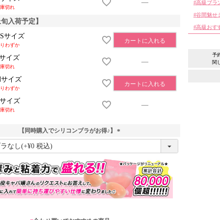
—
高級ブラ
庫切れ
谷間魅せ
月上旬入荷予定】
高級おす
XSサイズ
カートに入れる
りわずか
予
Sサイズ
—
関
庫切れ
Mサイズ
カートに入れる
りわずか
Lサイズ
—
庫切れ
【同時購入でシリコンブラがお得♪】
(
必
須
)