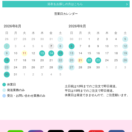
浴衣をお探しの方はこちら
営業日カレンダー
2026年8月
2026年9月
日
月
火
水
木
金
土
日
月
火
水
木
金
土
26
27
28
29
30
31
1
30
31
1
2
3
4
5
2
3
4
5
6
7
8
6
7
8
9
10
11
12
9
10
11
12
13
14
15
13
14
15
16
17
18
19
16
17
18
19
20
21
22
20
21
22
23
24
25
26
23
24
25
26
27
28
29
27
28
29
30
1
2
3
30
31
1
2
3
4
5
休業日
土日祝は12時までのご注文で即日発送。
発送業務のみ
平日は15時までのご注文で即日発送。
休業日は発送できませんので、ご注意願います。
受注・お問い合わせ業務のみ