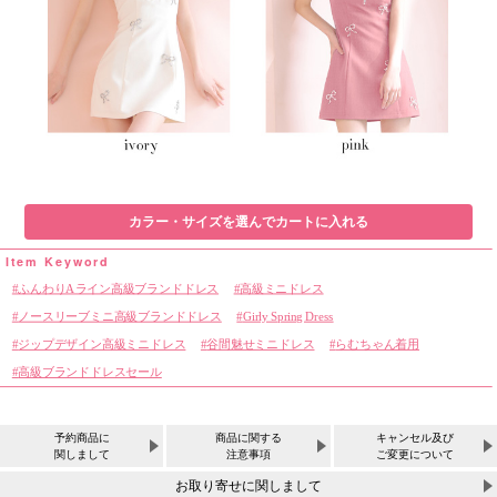
カラー・サイズを選んでカートに入れる
ふんわりAライン高級ブランドドレス
高級ミニドレス
ノースリーブミニ高級ブランドドレス
Girly Spring Dress
ジップデザイン高級ミニドレス
谷間魅せミニドレス
らむちゃん着用
高級ブランドドレスセール
予約商品に
商品に関する
キャンセル及び
関しまして
注意事項
ご変更について
お取り寄せに関しまして