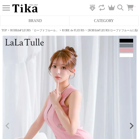
カ
BRAND
CATEGORY
ー
ト
へ
TOP
ROBEdeFLEURS「ローブドフルール」
ROBE de FLEURS
[ROBEdeFLEURS/ローブドフルール]
ミニドレス
タイトミニドレス
フレアミニドレス
膝丈ドレス
前ミニドレス
ロングドレス
タイトロングドレス