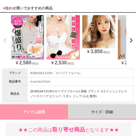
■
合わせ買いでおすすめの商品
3,850
¥
(税込)
2,580
28,3
2,530
¥
¥
¥
(税込)
(税込)
ブランド
ROBEdeFLEURS「ローブドフルール」
商品番号
rf-md-fm3454z4
[ROBEdeFLEURS/ローブドフルール] 高級 ブランド Aラインミニドレス
商品名
ノースリーブ ビジュー リボン ジップ (らむ着用)
アイテム説明
サイズ・詳細
取り寄せ商品
★★この商品は
となります★★