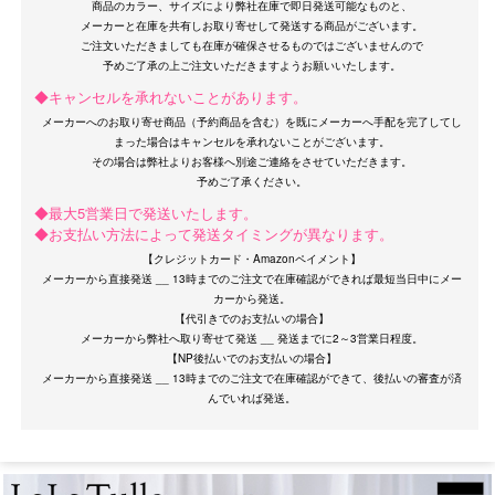
商品のカラー、サイズにより弊社在庫で即日発送可能なものと、
メーカーと在庫を共有しお取り寄せして発送する商品がございます。
ご注文いただきましても在庫が確保させるものではございませんので
◆キャンセルを承れないことがあります。
メーカーへのお取り寄せ商品（予約商品を含む）を既にメーカーへ手配を完了してし
まった場合はキャンセルを承れないことがございます。
その場合は弊社よりお客様へ別途ご連絡をさせていただきます。
OriginalBrand
◆最大5営業日で発送いたします。
◆お支払い方法によって発送タイミングが異なります。
【クレジットカード・Amazonペイメント】
メーカーから直接発送 __ 13時までのご注文で在庫確認ができれば最短当日中にメー
カーから発送。
【代引きでのお支払いの場合】
メーカーから弊社へ取り寄せて発送 __ 発送までに2～3営業日程度。
【NP後払いでのお支払いの場合】
メーカーから直接発送 __ 13時までのご注文で在庫確認ができて、後払いの審査が済