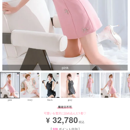
Aラインロングドレス
バースデードレス
pink
pink
ivory
black
gray
可愛いを贅沢に詰め込んだ1着♡
32,780
¥
税込
[
328
ポイント付与 ]