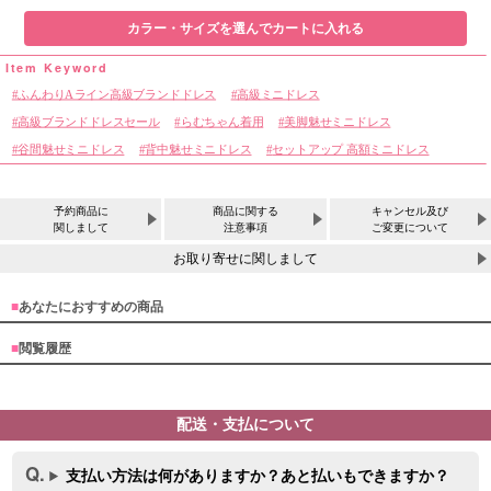
カラー・サイズを選んでカートに入れる
ふんわりAライン高級ブランドドレス
高級ミニドレス
高級ブランドドレスセール
らむちゃん着用
美脚魅せミニドレス
谷間魅せミニドレス
背中魅せミニドレス
セットアップ 高額ミニドレス
予約商品に
商品に関する
キャンセル及び
関しまして
注意事項
ご変更について
お取り寄せに関しまして
■
あなたにおすすめの商品
■
閲覧履歴
配送・支払について
支払い方法は何がありますか？あと払いもできますか？