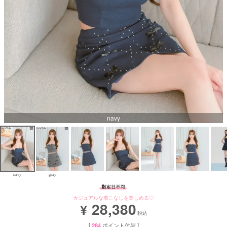
Aラインロングドレス
バースデードレス
navy
navy
gray
カジュアルな着こなしを楽しめる♡
28,380
¥
税込
[
284
ポイント付与 ]