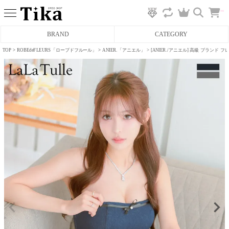
カ
BRAND
CATEGORY
ー
ト
へ
TOP
ROBEdeFLEURS「ローブドフルール」
ANIER.「アニエル」
[ANIER./アニエル] 高級 ブラン
ミニドレス
タイトミニドレス
フレアミニドレス
膝丈ドレス
前ミニドレス
ロングドレス
タイトロングドレス