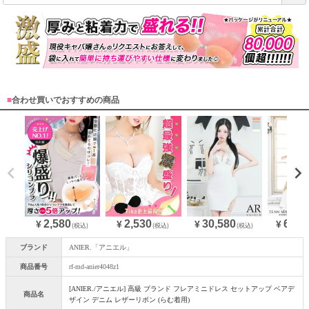
必
須
)
■
合わせ買いでおすすめの商品
2,580
30,580
64,9
2,530
¥
¥
¥
¥
(税込)
(税込)
(税込)
ブランド
ANIER.「アニエル」
商品番号
rf-md-anier4048z1
[ANIER./アニエル] 高級 ブランド フレアミニドレス セットアップ ベアデ
商品名
ザイン デニム レザーリボン (らむ着用)