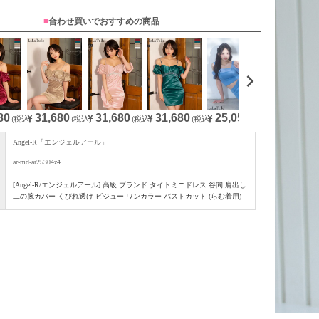
■
合わせ買いでおすすめの商品
80
31,680
31,680
31,680
25,050
29,480
(税込)
¥
(税込)
¥
(税込)
¥
(税込)
¥
(税込)
¥
(
Angel-R「エンジェルアール」
ar-md-ar25304z4
[Angel-R/エンジェルアール] 高級 ブランド タイトミニドレス 谷間 肩出し
二の腕カバー くびれ透け ビジュー ワンカラー バストカット (らむ着用)