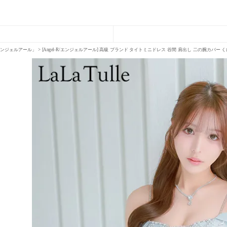
R「エンジェルアール」
[Angel-R/エンジェルアール] 高級 ブランド タイトミニドレス 谷間 肩出し 二の腕カバー