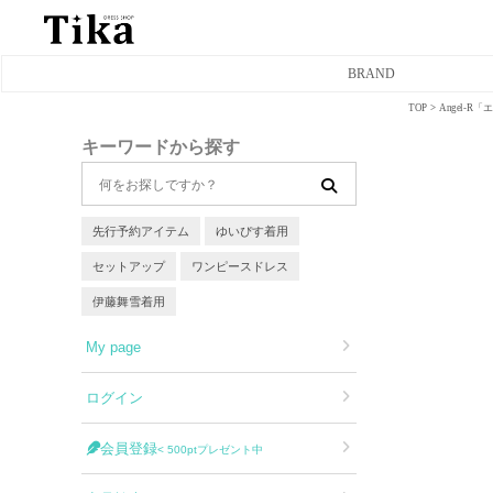
BRAND
TOP
Angel-
ミニドレス
キーワードから探す
タイトミニドレス
フレアミニドレス
先行予約アイテム
ゆいぴす着用
セットアップ
ワンピースドレス
膝丈ドレス
伊藤舞雪着用
前ミニドレス
My page
ロングドレス
ログイン
タイトロングドレス
会員登録
< 500ptプレゼント中