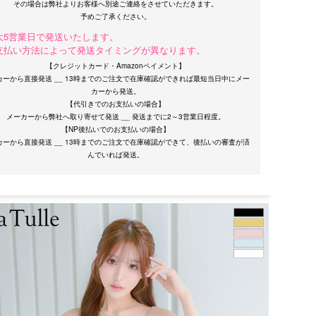
その場合は弊社よりお客様へ別途ご連絡をさせていただきます。
大5営業日で発送いたします。
支払い方法によって発送タイミングが異なります。
【クレジットカード・Amazonペイメント】
カーから直接発送 __ 13時までのご注文で在庫確認ができれば最短当日中にメー
カーから発送。
【代引きでのお支払いの場合】
メーカーから弊社へ取り寄せて発送 __ 発送までに2～3営業日程度。
【NP後払いでのお支払いの場合】
カーから直接発送 __ 13時までのご注文で在庫確認ができて、後払いの審査が済
サイズ