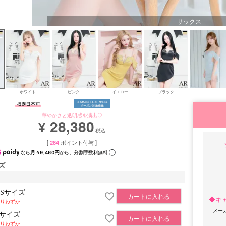
サックス
ホワイト
ピンク
イエロー
ブラック
華やかさと透明感を演出♡
28,380
¥
税込
[
284
ポイント付与 ]
なら
月々9,460円
から。分割手数料無料
ズ
XSサイズ
カートに入れる
◆キ
りわずか
メー
Sサイズ
カートに入れる
りわずか