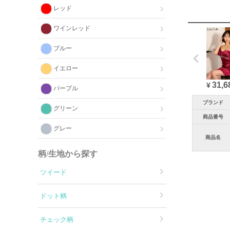
レッド
ワインレッド
ブルー
イエロー
31,6
¥
パープル
ブランド
グリーン
商品番号
グレー
商品名
柄/生地から探す
ツイード
ドット柄
チェック柄