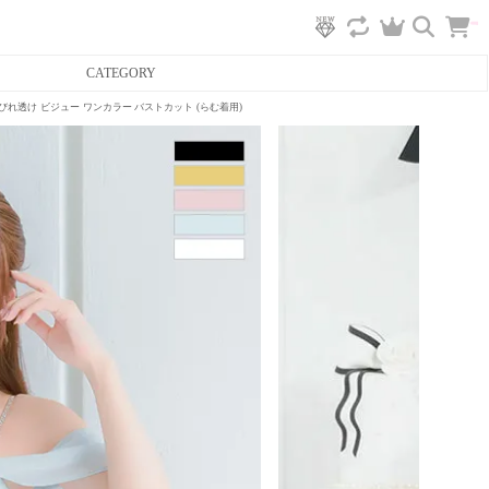
カ
CATEGORY
ー
ト
へ
 くびれ透け ビジュー ワンカラー バストカット (らむ着用)