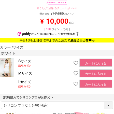
動くたびに揺れるチュールがcute♡
17,380
¥
通常価格
のところ
10,000
¥
税込
[
100
ポイント付与 ]
なら
月々3,333円
から。分割手数料無料
平日15時/土日祝12時までのご注文で
最短当日出荷
🚚💨
カラー
サイズ
ホワイト
Sサイズ
カートに入れる
残りわずか
Mサイズ
カートに入れる
Lサイズ
カートに入れる
残りわずか
【同時購入でシリコンブラがお得♪】
(
必
須