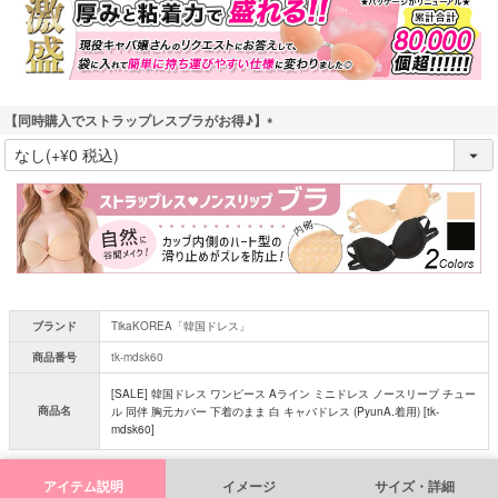
)
【同時購入でストラップレスブラがお得♪】
(
必
須
)
ブランド
TikaKOREA「韓国ドレス」
商品番号
tk-mdsk60
[SALE] 韓国ドレス ワンピース Aライン ミニドレス ノースリーブ チュー
商品名
ル 同伴 胸元カバー 下着のまま 白 キャバドレス (PyunA.着用) [tk-
mdsk60]
アイテム説明
イメージ
サイズ・詳細