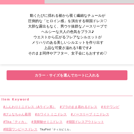
動くたびに揺れる裾から覗く繊細なチュールが
圧倒的な「ヒロイン感」を演出する韓国ドレス♡
大胆な露出もなく、男ウケ抜群なノースリーブで
ヘルシーな大人の色気をプラス♪
ウエストから広がるフレアなシルエットが
メリハリのある美しいシルエットを作り出す
上品な可愛さ溢れる1着です♪
そのまま同伴やアフター、女子会にもおすすめ♡
■サイズ表
カラー・サイズを選んでカートに入れる
ふんわりミニドレス（Aライン系）
ブラのまま着れるドレス
モテワンピ
ぴょなちゃん着用
ホワイト ミニドレス
ノースリーブ ミニドレス
Tika「ティカ」
美脚魅せミニドレス
韓国ドレスアウトレット
韓国ワンピースドレス
TikaPimil「ティカピミル」