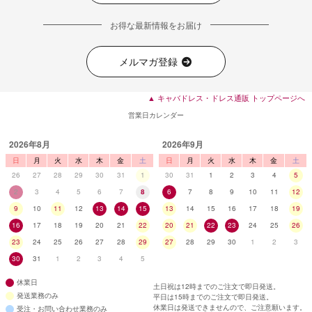
お得な最新情報をお届け
メルマガ登録
▲ キャバドレス・ドレス通販 トップページへ
営業日カレンダー
2026年8月
2026年9月
日
月
火
水
木
金
土
日
月
火
水
木
金
土
26
27
28
29
30
31
1
30
31
1
2
3
4
5
2
3
4
5
6
7
8
6
7
8
9
10
11
12
9
10
11
12
13
14
15
13
14
15
16
17
18
19
16
17
18
19
20
21
22
20
21
22
23
24
25
26
23
24
25
26
27
28
29
27
28
29
30
1
2
3
30
31
1
2
3
4
5
休業日
土日祝は12時までのご注文で即日発送。
発送業務のみ
平日は15時までのご注文で即日発送。
休業日は発送できませんので、ご注意願います。
受注・お問い合わせ業務のみ