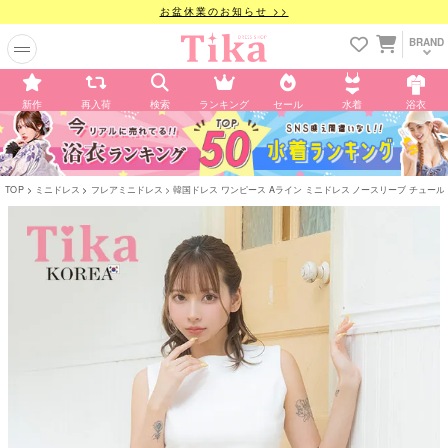
お盆休業のお知らせ >>
BRAND
新作
再入荷
検索
ランキング
セール
水着
浴衣
TOP
ミニドレス
フレアミニドレス
韓国ドレス ワンピース Aライン ミニドレス ノースリーブ チュール 同伴 胸