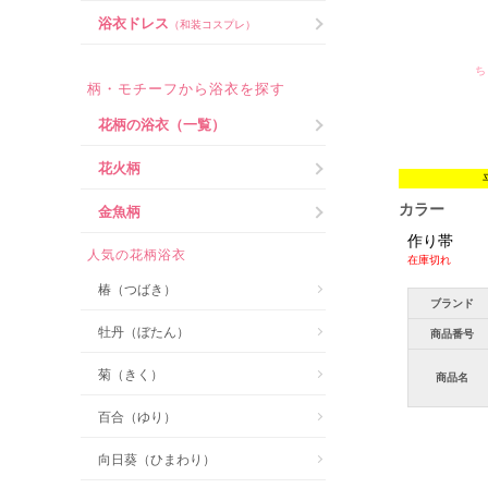
浴衣ドレス
（和装コスプレ）
ち
柄・モチーフから浴衣を探す
花柄の浴衣（一覧）
花火柄
カラー
金魚柄
作り帯
人気の花柄浴衣
在庫切れ
椿（つばき）
ブランド
牡丹（ぼたん）
商品番号
菊（きく）
商品名
百合（ゆり）
向日葵（ひまわり）