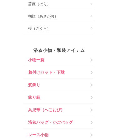
薔薇（ばら）
朝顔（あさがお）
桜（さくら）
浴衣小物・和装アイテム
小物一覧
着付けセット・下駄
髪飾り
飾り紐
兵児帯（へこおび）
浴衣バッグ・かごバッグ
レース小物