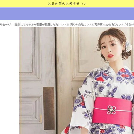
お盆休業のお知らせ >>
ありセール] （撮影にてモデルが着用が着用した為） レトロ 爽やか白地にレトロ万寿菊 ゆかた3点セット (浴衣+