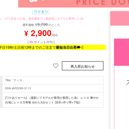
ょっぴり訳ありの為、激安価格◎（撮影時にモデルが着用した為）
9,790
¥
通常価格
のところ
2,900
¥
税込
[
29
ポイント付与 ]
平日15時/土日祝12時までのご注文で
最短当日出荷
🚚💨
再入荷お知らせ
Tika「ティカ」
bbtk-ykrt2289-3113
[ワケありセール] （撮影にてモデルが着用が着用した為） レトロ 爽やか
白地にレトロ万寿菊 ゆかた3点セット (浴衣+作り帯+下駄)