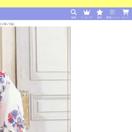
検索
ランキング
新作
着用レビュー
カート
作り帯+下駄)