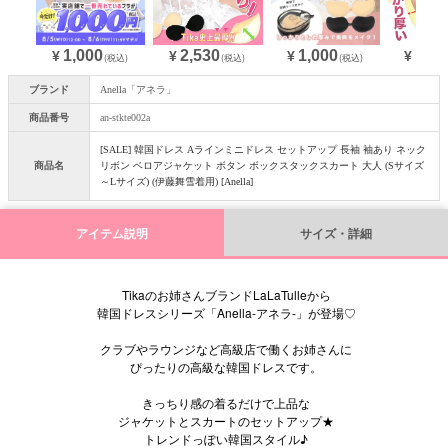
1,000
1,000
2,530
1,43
¥
¥
¥
¥
(税込)
(税込)
(税込)
ブランド
Anella「アネラ」
商品番号
an-stkte002a
[SALE] 韓国ドレス Aラインミニドレス セットアップ 長袖 袖あり ネック
商品名
リボン ベロアジャケット ボタン ボックスタックスカート 大人 (Sサイズ
～Lサイズ) (伊藤舞雪着用) [Anella]
アイテム説明
サイズ・詳細
Tikaのお姉さんブランドLaLaTulleから
韓国ドレスシリーズ「Anella-アネラ-」が登場♡
クラブやラウンジなど高級店で働くお姉さんに
ぴったりの高級な韓国ドレスです。
きっちり感の着るだけで上品な
ジャケットとスカートのセットアップ★
トレンドっぽい韓国スタイル♪