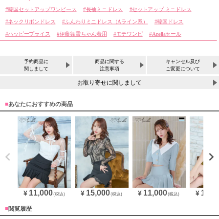
韓国セットアップワンピース
長袖ミニドレス
セットアップ ミニドレス
ネックリボンドレス
ふんわりミニドレス（Aライン系）
韓国ドレス
ハッピープライス
伊藤舞雪ちゃん着用
モテワンピ
Anellaセール
予約商品に
商品に関する
キャンセル及び
関しまして
注意事項
ご変更について
お取り寄せに関しまして
■
あなたにおすすめの商品
11,000
15,000
11,000
10,0
¥
¥
¥
¥
(税込)
(税込)
(税込)
■
閲覧履歴