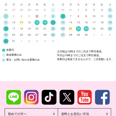
日
月
火
水
木
金
土
日
月
火
水
木
金
土
26
27
28
29
30
31
1
30
31
1
2
3
4
5
2
3
4
5
6
7
8
6
7
8
9
10
11
12
9
10
11
12
13
14
15
13
14
15
16
17
18
19
16
17
18
19
20
21
22
20
21
22
23
24
25
26
23
24
25
26
27
28
29
27
28
29
30
1
2
3
30
31
1
2
3
4
5
休業日
土日祝は12時までのご注文で即日発送。
発送業務のみ
平日は15時までのご注文で即日発送。
休業日は発送できませんので、ご注意願います。
受注・お問い合わせ業務のみ
初めての方へ
送料とお支払い方法