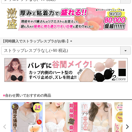
必
須
)
【同時購入でストラップレスブラがお得♪】
(
必
須
)
■
合わせ買いでおすすめの商品