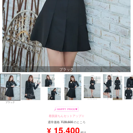
Aラインロングドレス
バースデードレス
ブラック
ブラック
着脱楽ちんセットアップ☆
¥
28,600
通常価格
のところ
15,400
¥
税込